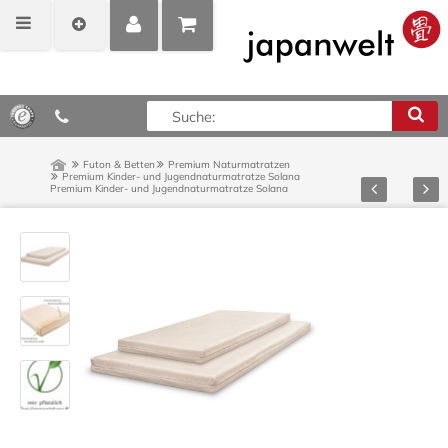
MEIN
POSITIONEN
0,00 €*
KONTO
ANZEIGEN
Futon & Betten
Premium Naturmatratzen
Premium Kinder- und Jugendnaturmatratze Solana
Zurück
Vor
Premium Kinder- und Jugendnaturmatratze Solana