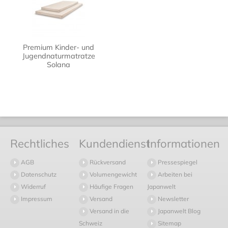
Premium Kinder- und
Jugendnaturmatratze
Solana
Rechtliches
Kundendienst
Informationen
AGB
Rückversand
Pressespiegel
Datenschutz
Volumengewicht
Arbeiten bei
Widerruf
Häufige Fragen
Japanwelt
Impressum
Versand
Newsletter
Versand in die
Japanwelt Blog
Schweiz
Sitemap