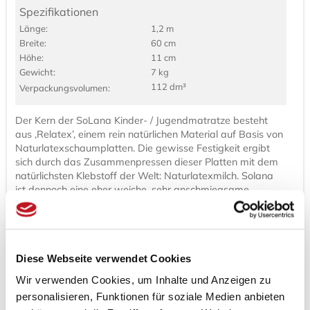
Spezifikationen
Länge:
1,2 m
Breite:
60 cm
Höhe:
11 cm
Gewicht:
7 kg
112 dm³
Verpackungs­volumen:
Der Kern der SoLana Kinder- / Jugendmatratze besteht
aus ‚Relatex’, einem rein natürlichen Material auf Basis von
Naturlatexschaumplatten. Die gewisse Festigkeit ergibt
sich durch das Zusammenpressen dieser Platten mit dem
natürlichsten Klebstoff der Welt: Naturlatexmilch. Solana
ist dennoch eine eher weiche, sehr anschmiegsame
Matratze mit guten Klimaeigenschaften. Solana eignet sich
besonders für drucksensible Kinder. Ebenso wie bei allen
Kinder-/Jugendmatratzen ist die Ummantelung wählbar.
Diese Webseite verwendet Cookies
Empfehlungen: von 2-16 Jahre je nach Matratzegröße,
tendenziell für Seitenlage, bedingt für Bauch- oder
Wir verwenden Cookies, um Inhalte und Anzeigen zu
Rückenlage
personalisieren, Funktionen für soziale Medien anbieten