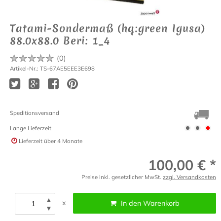
Tatami-Sondermaß (hq:green Igusa)
88.0x88.0 Beri: 1_4
(
0
)
Artikel-Nr.: TS-67AE5EEE3E698
Speditionsversand
Lange Lieferzeit
Lieferzeit
über 4 Monate
100,00 € *
Preise inkl. gesetzlicher MwSt.
zzgl. Versandkosten
▲
x
In den Warenkorb
▼