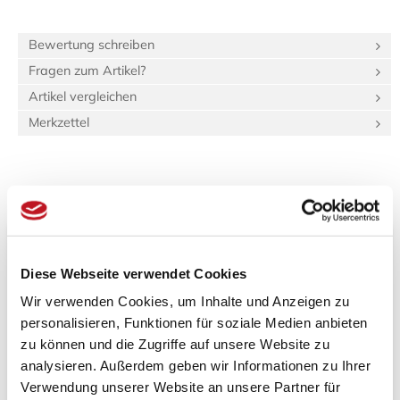
Bewertung schreiben
Fragen zum Artikel?
Artikel vergleichen
Merkzettel
Beschreibung
Bewertungen (0)
Produktinformationen "Tatami-Sondermaß
(hq:green Igusa) 88.0x88.0 Beri: 1_4"
Diese Webseite verwendet Cookies
Wir verwenden Cookies, um Inhalte und Anzeigen zu
Spezifikationen
personalisieren, Funktionen für soziale Medien anbieten
Länge:
90 cm
zu können und die Zugriffe auf unsere Website zu
Breite:
90 cm
analysieren. Außerdem geben wir Informationen zu Ihrer
Gewicht:
13,939 kg
Verwendung unserer Website an unsere Partner für
42,6 dm³
Verpackungs­volumen: