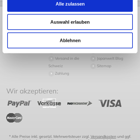
Alle zulassen
Rechtliches
Kundendienst
Informationen
Auswahl erlauben
AGB
Rückversand
Pressespiegel
Datenschutz
Volumengewicht
Arbeiten bei
Ablehnen
Widerruf
Häufige Fragen
Japanwelt
Impressum
Versand
Newsletter
Versand in die
Japanwelt Blog
Schweiz
Sitemap
Zahlung
Wir akzeptieren:
* Alle Preise inkl. gesetzl. Mehrwertsteuer zzgl.
Versandkosten
und ggf.