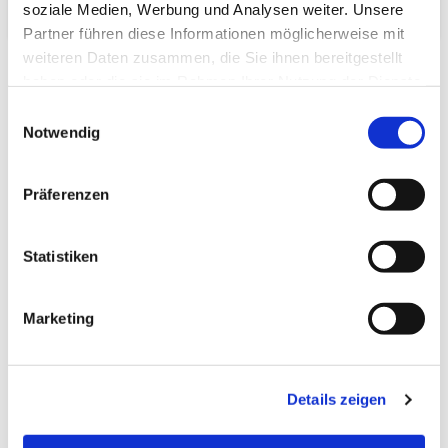
soziale Medien, Werbung und Analysen weiter. Unsere
Partner führen diese Informationen möglicherweise mit
weiteren Daten zusammen, die Sie ihnen bereitgestellt
haben oder die sie im Rahmen Ihrer Nutzung der Dienste
gesammelt haben.
Einwilligungsauswahl
Notwendig
Zuletzt angesehen
Präferenzen
Statistiken
Tatami-Sondermaß
Marketing
(hq:green Igusa) 88.0x88.0
Beri: 1_4
Details zeigen