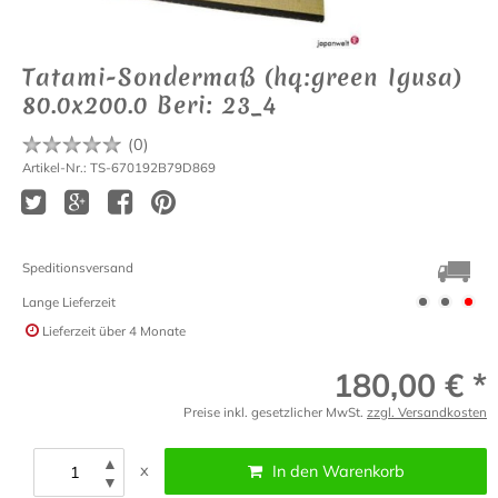
Tatami-Sondermaß (hq:green Igusa)
80.0x200.0 Beri: 23_4
(
0
)
Artikel-Nr.: TS-670192B79D869
Speditionsversand
Lange Lieferzeit
Lieferzeit
über 4 Monate
180,00 € *
Preise inkl. gesetzlicher MwSt.
zzgl. Versandkosten
▲
x
In den Warenkorb
▼