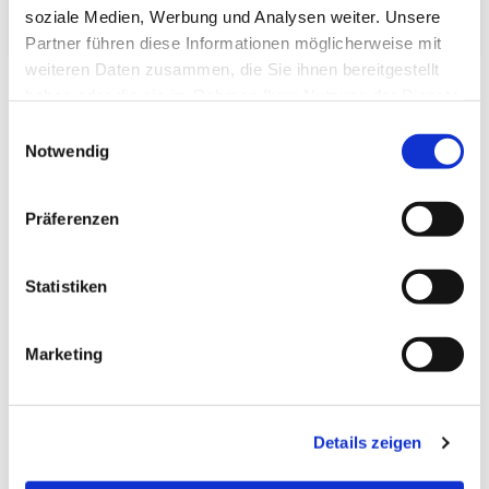
Verpackungs­volumen:
soziale Medien, Werbung und Analysen weiter. Unsere
Partner führen diese Informationen möglicherweise mit
weiteren Daten zusammen, die Sie ihnen bereitgestellt
haben oder die sie im Rahmen Ihrer Nutzung der Dienste
gesammelt haben.
Einwilligungsauswahl
Notwendig
Zuletzt angesehen
Präferenzen
Statistiken
Marketing
Tatami-Sondermaß
(hq:green Igusa)
80.0x200.0 Beri: 23_4
Details zeigen