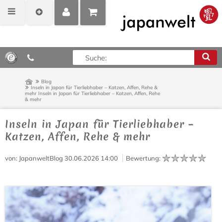
MEIN
POSITIONEN
0,00 €*
KONTO
ANZEIGEN
Blog
Inseln in Japan für Tierliebhaber – Katzen, Affen, Rehe &
mehr
Inseln in Japan für Tierliebhaber – Katzen, Affen, Rehe
& mehr
Inseln in Japan für Tierliebhaber –
Katzen, Affen, Rehe & mehr
von
: JapanweltBlog
30.06.2026 14:00
Bewertung
: