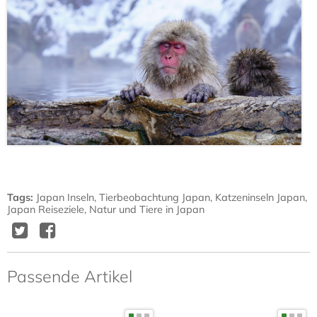
Tags
:
Japan Inseln
,
Tierbeobachtung Japan
,
Katzeninseln Japan
,
Japan Reiseziele
,
Natur und Tiere in Japan
Twitter
Facebook
Delicious
Diggit
Passende Artikel