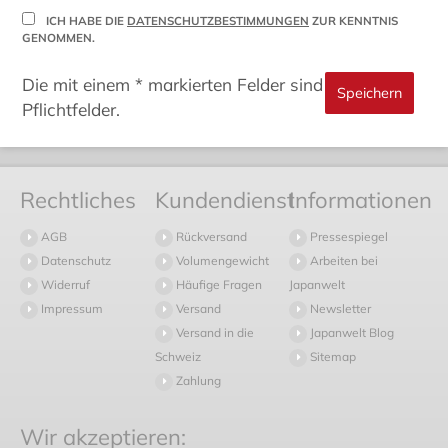
ICH HABE DIE
DATENSCHUTZBESTIMMUNGEN
ZUR KENNTNIS
GENOMMEN.
Die mit einem * markierten Felder sind
Pflichtfelder.
Rechtliches
Kundendienst
Informationen
AGB
Rückversand
Pressespiegel
Datenschutz
Volumengewicht
Arbeiten bei
Widerruf
Häufige Fragen
Japanwelt
Impressum
Versand
Newsletter
Versand in die
Japanwelt Blog
Schweiz
Sitemap
Zahlung
Wir akzeptieren: