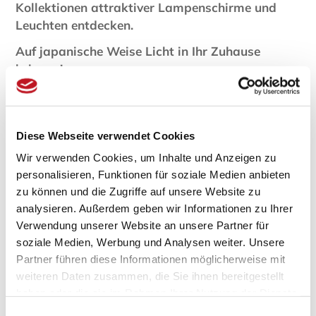
Kollektionen attraktiver Lampenschirme und
Leuchten entdecken.
Auf japanische Weise Licht in Ihr Zuhause
bringen!
Sollten Sie Möbel und weiteres Zubehör mit einem
asiatischen Flair lieben und ein Stück Japan in Ihre
vier Wände bringen, sollten Lampen in diesem
Diese Webseite verwendet Cookies
markanten Stil nicht fehlen. Unser Onlineshop bei
Wir verwenden Cookies, um Inhalte und Anzeigen zu
Japanwelt hält zahllose Anregungen bereit, wie Sie
personalisieren, Funktionen für soziale Medien anbieten
mit einer Stehlampe oder Tischlampe den
zu können und die Zugriffe auf unsere Website zu
japanischen Stil Ihres Wohnbereiches perfekt
analysieren. Außerdem geben wir Informationen zu Ihrer
abrunden. Finden Sie hier einfach die passende
Verwendung unserer Website an unsere Partner für
Tisch- oder Stehlampe
oder erwerben Sie
soziale Medien, Werbung und Analysen weiter. Unsere
passende Schirme, die Ihrem Garten eine typisch
Partner führen diese Informationen möglicherweise mit
japanische Beleuchtung schenken.
Die passenden
weiteren Daten zusammen, die Sie ihnen bereitgestellt
Lampen bestellen Sie bei Japanwelt stets zum
haben oder die sie im Rahmen Ihrer Nutzung der Dienste
attraktiven Kaufpreis und mit einem
gesammelt haben.
Einwilligungsauswahl