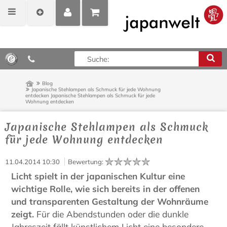
MEIN
POSITIONEN
0,00 €*
KONTO
ANZEIGEN
Blog
Japanische Stehlampen als Schmuck für jede Wohnung
entdecken
Japanische Stehlampen als Schmuck für jede
Wohnung entdecken
Japanische Stehlampen als Schmuck
für jede Wohnung entdecken
11.04.2014 10:30
Bewertung
:
Licht spielt in der japanischen Kultur eine
wichtige Rolle, wie sich bereits in der offenen
und transparenten Gestaltung der Wohnräume
zeigt.
Für die Abendstunden oder die dunkle
Jahreszeit fällt künstlichem Licht eine besondere