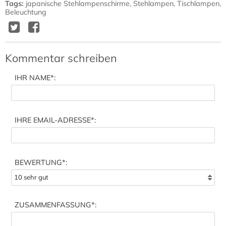
Tags
:
japanische Stehlampenschirme
,
Stehlampen
,
Tischlampen
,
Beleuchtung
Twitter
Facebook
Delicious
Diggit
Kommentar schreiben
IHR NAME
*:
IHRE EMAIL-ADRESSE
*:
BEWERTUNG*:
ZUSAMMENFASSUNG
*: