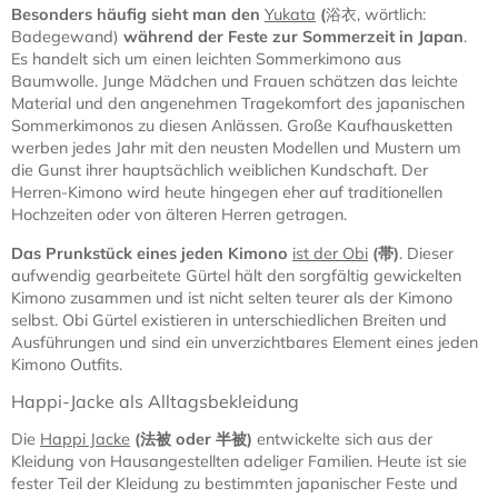
Besonders häufig sieht man den
Yukata
(
浴衣, wörtlich:
Badegewand)
während der Feste zur Sommerzeit in Japan
.
Es handelt sich um einen leichten Sommerkimono aus
Baumwolle. Junge Mädchen und Frauen schätzen das leichte
Material und den angenehmen Tragekomfort des japanischen
Sommerkimonos zu diesen Anlässen. Große Kaufhausketten
werben jedes Jahr mit den neusten Modellen und Mustern um
die Gunst ihrer hauptsächlich weiblichen Kundschaft. Der
Herren-Kimono wird heute hingegen eher auf traditionellen
Hochzeiten oder von älteren Herren getragen.
Das Prunkstück eines jeden Kimono
ist der Obi
(
帯)
. Dieser
aufwendig gearbeitete Gürtel hält den sorgfältig gewickelten
Kimono zusammen und ist nicht selten teurer als der Kimono
selbst. Obi Gürtel existieren in unterschiedlichen Breiten und
Ausführungen und sind ein unverzichtbares Element eines jeden
Kimono Outfits.
Happi-Jacke als Alltagsbekleidung
Die
Happi Jacke
(
法被
oder
半被
)
entwickelte sich aus der
Kleidung von Hausangestellten adeliger Familien. Heute ist sie
fester Teil der Kleidung zu bestimmten japanischer Feste und