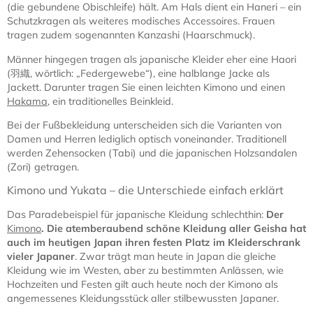
(die gebundene Obischleife) hält. Am Hals dient ein Haneri – ein
Schutzkragen als weiteres modisches Accessoires. Frauen
tragen zudem sogenannten Kanzashi (Haarschmuck).
Männer hingegen tragen als japanische Kleider eher eine Haori
(羽織, wörtlich: „Federgewebe“), eine halblange Jacke als
Jackett. Darunter tragen Sie einen leichten Kimono und einen
Hakama
, ein traditionelles Beinkleid.
Bei der Fußbekleidung unterscheiden sich die Varianten von
Damen und Herren lediglich optisch voneinander. Traditionell
werden Zehensocken (Tabi) und die japanischen Holzsandalen
(Zori) getragen.
Kimono und Yukata – die Unterschiede einfach erklärt
Das Paradebeispiel für japanische Kleidung schlechthin:
Der
Kimono
. Die atemberaubend schöne Kleidung aller Geisha hat
auch im heutigen Japan ihren festen Platz im Kleiderschrank
vieler Japaner
. Zwar trägt man heute in Japan die gleiche
Kleidung wie im Westen, aber zu bestimmten Anlässen, wie
Hochzeiten und Festen gilt auch heute noch der Kimono als
angemessenes Kleidungsstück aller stilbewussten Japaner.