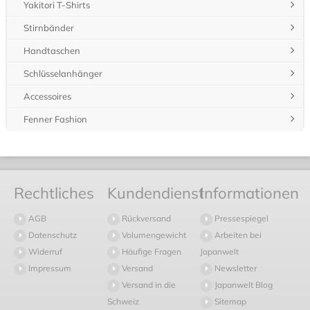
Yakitori T-Shirts
Stirnbänder
Handtaschen
Schlüsselanhänger
Accessoires
Fenner Fashion
Rechtliches
Kundendienst
Informationen
AGB
Rückversand
Pressespiegel
Datenschutz
Volumengewicht
Arbeiten bei
Widerruf
Häufige Fragen
Japanwelt
Impressum
Versand
Newsletter
Versand in die
Japanwelt Blog
Schweiz
Sitemap