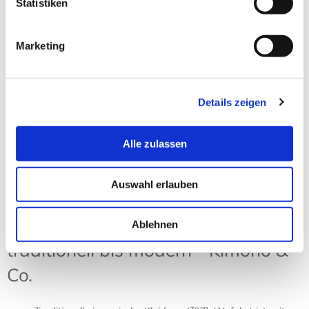
Statistiken
Zimtlatschen JUNCUS-X Pure
Black
Marketing
18,90 € *
Zum Produkt
Details zeigen
Sortierung:
Ansicht:
Alle zulassen
Auswahl erlauben
Japanische Kleidung – von
Ablehnen
traditionell bis modern - Kimono &
Co.