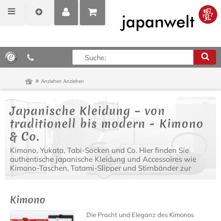
MEIN
POSITIONEN
0,00 €*
KONTO
ANZEIGEN
Anziehen
Anziehen
Japanische Kleidung – von
traditionell bis modern - Kimono
& Co.
Kimono, Yukata, Tabi-Socken und Co. Hier finden Sie
authentische japanische Kleidung und Accessoires wie
Kimono-Taschen, Tatami-Slipper und Stirnbänder zur
Vervollständigung Ihres japanischen Outfits.
Kimono
Die Pracht und Eleganz des Kimonos