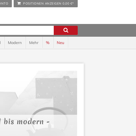
ONTO
POSITIONEN ANZEIGEN
0,00 €*
l
Modern
Mehr
%
Neu
l bis modern -