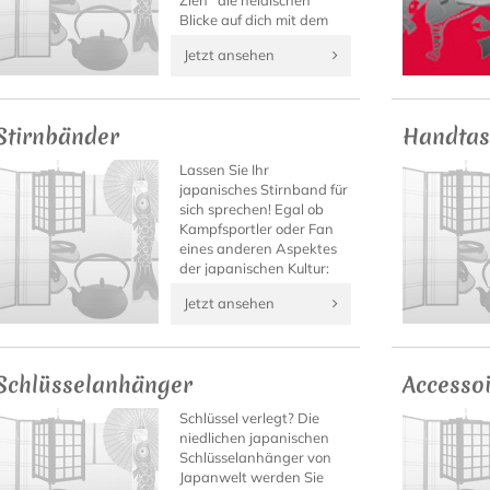
Zieh´ die neidischen
Blicke auf dich mit dem
authentischen Shirt.
Jetzt ansehen
Stirnbänder
Handtas
Lassen Sie Ihr
japanisches Stirnband für
sich sprechen! Egal ob
Kampfsportler oder Fan
eines anderen Aspektes
der japanischen Kultur:
Auf Japanwelt finden Sie
Jetzt ansehen
bestimmt das Kanji-
Stirnband mit Ihrem
Motto!
Schlüsselanhänger
Accesso
Schlüssel verlegt? Die
niedlichen japanischen
Schlüsselanhänger von
Japanwelt werden Sie