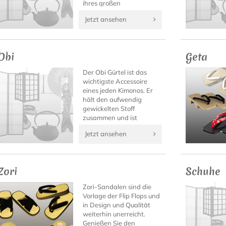
ihres großen
Tragekomforts ist die sie
Jetzt ansehen
auch zu anderen
Gelegenheiten ein wahrer
Blickfang.
Obi
Geta
Der Obi Gürtel ist das
wichtigste Accessoire
eines jeden Kimonos. Er
hält den aufwendig
gewickelten Stoff
zusammen und ist
gleichzeitig ein
Jetzt ansehen
besonderer Blickfang
sowie oft der wertvollste
Teil eines Kimono Outfits.
Zori
Schuhe
Zori-Sandalen sind die
Vorlage der Flip Flops und
in Design und Qualität
weiterhin unerreicht.
Genießen Sie den