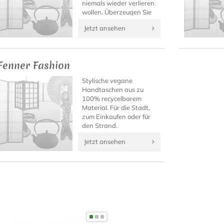
niemals wieder verlieren
wollen. Überzeugen Sie
sich selbst von diesen
Jetzt ansehen
einzigartigen
japanischen Fashion-
Accessoires!
Fenner Fashion
Stylische vegane
Handtaschen aus zu
100% recycelbarem
Material. Für die Stadt,
zum Einkaufen oder für
den Strand.
Jetzt ansehen