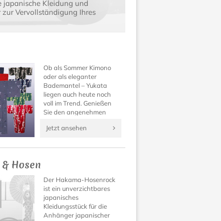
e japanische Kleidung und
zur Vervollständigung Ihres
Ob als Sommer Kimono
oder als eleganter
Bademantel – Yukata
liegen auch heute noch
voll im Trend. Genießen
Sie den angenehmen
Tragekomfort und die
Jetzt ansehen
wundervoll verspielten
Muster dieses besonderen
Kleidungsstücks aus
Japan!
 & Hosen
Der Hakama-Hosenrock
ist ein unverzichtbares
japanisches
Kleidungsstück für die
Anhänger japanischer