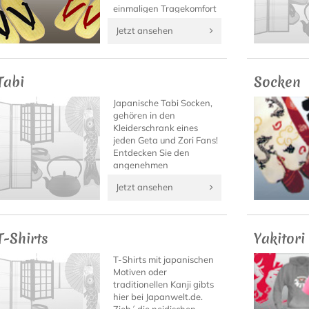
einmaligen Tragekomfort
dieser japanischen
Jetzt ansehen
Sandalen draußen im
Sommer, oder als
eleganter Hausschuh
daheim.
Tabi
Socken
Japanische Tabi Socken,
gehören in den
Kleiderschrank eines
jeden Geta und Zori Fans!
Entdecken Sie den
angenehmen
Tragekomfort von Tabi
Jetzt ansehen
Socken mit hochwertigen
Tabi Modellen von
Japanwelt.
T-Shirts
Yakitori
T-Shirts mit japanischen
Motiven oder
traditionellen Kanji gibts
hier bei Japanwelt.de.