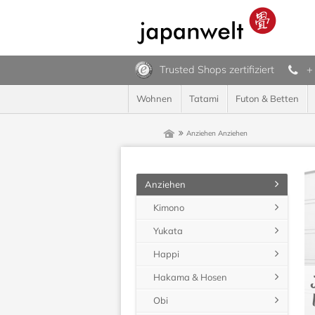
Trusted Shops zertifiziert
+
Wohnen
Tatami
Futon & Betten
Anziehen
Anziehen
Anziehen
Kimono
Yukata
Happi
Hakama & Hosen
Obi