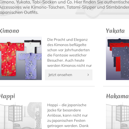
Kimono, Yukata, Tabi-Socken und Co. Hier finden Sie authentisch
Accessoires wie Kimono-Taschen, Tatami-Slipper und Stirnbänder 
japanischen Outfits.
Kimono
Yukata
Die Pracht und Eleganz
des Kimonos beflügelte
schon vor Jahrhunderten
die Fantasie westlicher
Besucher. Auch heute
werden Kimonos nicht nur
ausschließlich von den
Jetzt ansehen
berühmten Geishas
getragen...
Happi
Hakama
Happi – die japanische
Jacke für besondere
Anlässe, kann nicht nur
zu japanischen Festen
getragen werden. Dank