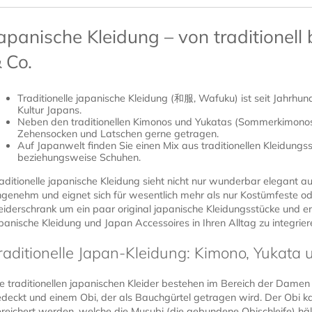
apanische Kleidung – von traditionell
 Co.
Traditionelle japanische Kleidung (和服, Wafuku) ist seit Jahrhund
Kultur Japans.
Neben den traditionellen Kimonos und Yukatas (Sommerkimonos
Zehensocken und Latschen gerne getragen.
Auf Japanwelt finden Sie einen Mix aus traditionellen Kleidung
beziehungsweise Schuhen.
aditionelle japanische Kleidung sieht nicht nur wunderbar elegant au
genehm und eignet sich für wesentlich mehr als nur Kostümfeste ode
eiderschrank um ein paar original japanische Kleidungsstücke und e
panische Kleidung und Japan Accessoires in Ihren Alltag zu integrier
raditionelle Japan-Kleidung: Kimono, Yukata 
e traditionellen japanischen Kleider bestehen im Bereich der Dame
deckt und einem Obi, der als Bauchgürtel getragen wird. Der Obi 
reichert werden, welche die Musubi (die gebundene Obischleife) hält