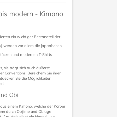
 bis modern - Kimono
erten ein wichtiger Bestandteil der
) werden vor allem die japanischen
sstücken und modernen T-Shirts
s, sie trägt sich auch äußerst
r Conventions. Bereichern Sie ihren
ntdecken Sie die Möglichkeiten
en!
und Obi
n aus einem Kimono, welche der Körper
kann durch Obijime und Obiage
. Am Hals dient ein Haneri – ein