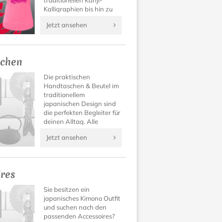
traditionellen Kanji-
Kalligraphien bis hin zu
Manga Designs findet
Jetzt ansehen
sich für jeden Geschmack
das passende Japan T-
Shirt.
chen
Die praktischen
Handtaschen & Beutel im
traditionellem
japanischen Design sind
die perfekten Begleiter für
deinen Alltag. Alle
Sachen hübsch und sicher
Jetzt ansehen
verstaut.
ires
Sie besitzen ein
japanisches Kimono Outfit
und suchen nach den
passenden Accessoires?