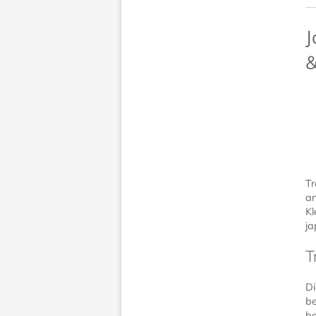
J
&
Tr
an
Kl
ja
T
Di
be
be