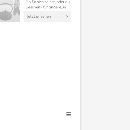
Ob für sich selbst, oder als
Geschenk für andere, in
dieser Rubrik finden Sie
Jetzt ansehen
japanische Geldbörsen,
Kosmetiktaschen, Uhren
und Anhänger.