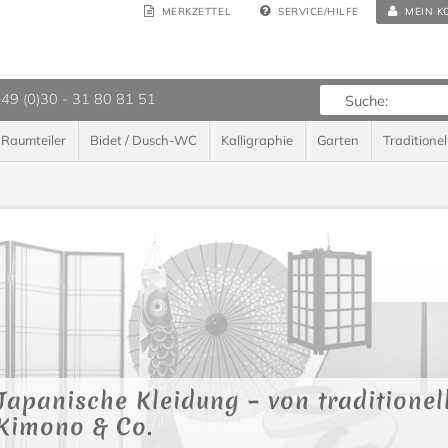
MERKZETTEL
SERVICE/HILFE
MEIN K
 49 (0)30 - 31 80 81 51
Raumteiler
Bidet / Dusch-WC
Kalligraphie
Garten
Traditionel
Japanische Kleidung – von traditionel
Kimono & Co.