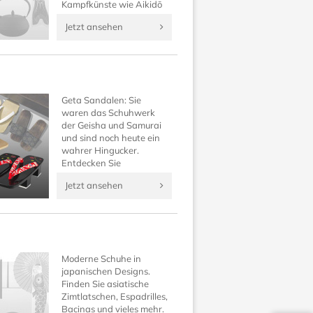
Kampfkünste wie Aikidō
und all jene, die ein gerne
Jetzt ansehen
selbst ein komplettes,
traditionelles japanisches
Outfit besitzen möchten.
Geta Sandalen: Sie
waren das Schuhwerk
der Geisha und Samurai
und sind noch heute ein
wahrer Hingucker.
Entdecken Sie
traditionelle japanische
Jetzt ansehen
Schuhe neu und
vervollständigen Sie Ihr
Kimono Outfit auf
Japanwelt!
Moderne Schuhe in
japanischen Designs.
Finden Sie asiatische
Zimtlatschen, Espadrilles,
Bacinas und vieles mehr.