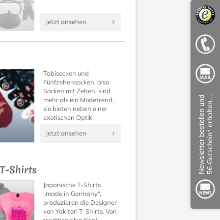
Jetzt ansehen
Tabisocken und
Fünfzehensocken, also
Socken mit Zehen, sind
mehr als ein Modetrend,
sie bieten neben einer
exotischen Optik
unbekannt guten
Jetzt ansehen
Tragekomfort!
Überzeugen Sie sich
selbst!
 T-Shirts
Japanische T-Shirts
„made in Germany“,
produzieren die Designer
von Yakitori T-Shirts. Von