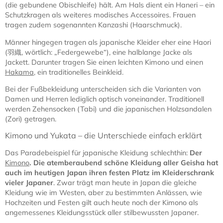
(die gebundene Obischleife) hält. Am Hals dient ein Haneri – ein
Schutzkragen als weiteres modisches Accessoires. Frauen
tragen zudem sogenannten Kanzashi (Haarschmuck).
Männer hingegen tragen als japanische Kleider eher eine Haori
(羽織, wörtlich: „Federgewebe“), eine halblange Jacke als
Jackett. Darunter tragen Sie einen leichten Kimono und einen
Hakama
, ein traditionelles Beinkleid.
Bei der Fußbekleidung unterscheiden sich die Varianten von
Damen und Herren lediglich optisch voneinander. Traditionell
werden Zehensocken (Tabi) und die japanischen Holzsandalen
(Zori) getragen.
Kimono und Yukata – die Unterschiede einfach erklärt
Das Paradebeispiel für japanische Kleidung schlechthin:
Der
Kimono
. Die atemberaubend schöne Kleidung aller Geisha hat
auch im heutigen Japan ihren festen Platz im Kleiderschrank
vieler Japaner
. Zwar trägt man heute in Japan die gleiche
Kleidung wie im Westen, aber zu bestimmten Anlässen, wie
Hochzeiten und Festen gilt auch heute noch der Kimono als
angemessenes Kleidungsstück aller stilbewussten Japaner.