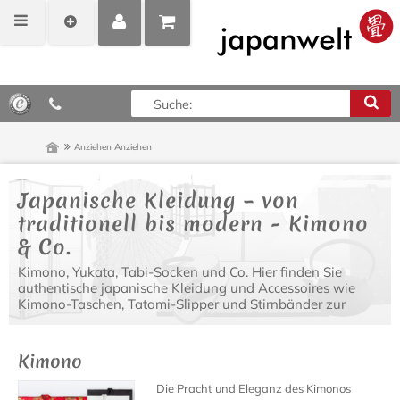
MEIN
POSITIONEN
0,00 €*
KONTO
ANZEIGEN
Anziehen
Anziehen
Japanische Kleidung – von
traditionell bis modern - Kimono
& Co.
Kimono, Yukata, Tabi-Socken und Co. Hier finden Sie
authentische japanische Kleidung und Accessoires wie
Kimono-Taschen, Tatami-Slipper und Stirnbänder zur
Vervollständigung Ihres japanischen Outfits.
Kimono
Die Pracht und Eleganz des Kimonos