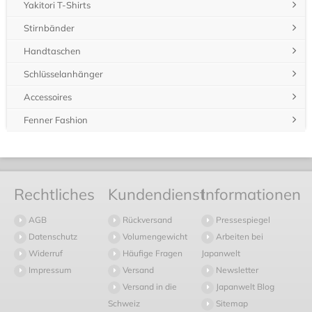
Yakitori T-Shirts
Stirnbänder
Handtaschen
Schlüsselanhänger
Accessoires
Fenner Fashion
Rechtliches
Kundendienst
Informationen
AGB
Rückversand
Pressespiegel
Datenschutz
Volumengewicht
Arbeiten bei
Widerruf
Häufige Fragen
Japanwelt
Impressum
Versand
Newsletter
Versand in die
Japanwelt Blog
Schweiz
Sitemap