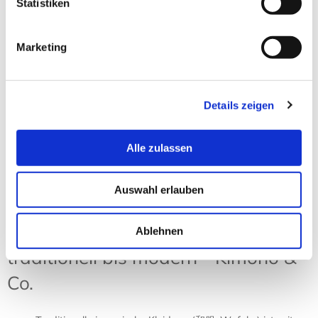
Statistiken
Zimtlatschen JUNCUS-X Pure
Black
Marketing
18,90 € *
Zum Produkt
Details zeigen
Sortierung:
Ansicht:
Alle zulassen
Auswahl erlauben
Japanische Kleidung – von
Ablehnen
traditionell bis modern - Kimono &
Co.