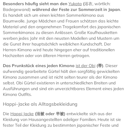
Besonders häufig sieht man den
Yukata
(
浴衣, wörtlich:
Badegewand)
während der Feste zur Sommerzeit in Japan
.
Es handelt sich um einen leichten Sommerkimono aus
Baumwolle. Junge Mädchen und Frauen schätzen das leichte
Material und den angenehmen Tragekomfort des japanischen
Sommerkimonos zu diesen Anlässen. Große Kaufhausketten
werben jedes Jahr mit den neusten Modellen und Mustern um
die Gunst ihrer hauptsächlich weiblichen Kundschaft. Der
Herren-Kimono wird heute hingegen eher auf traditionellen
Hochzeiten oder von älteren Herren getragen.
Das Prunkstück eines jeden Kimono
ist der Obi
(
帯)
. Dieser
aufwendig gearbeitete Gürtel hält den sorgfältig gewickelten
Kimono zusammen und ist nicht selten teurer als der Kimono
selbst. Obi Gürtel existieren in unterschiedlichen Breiten und
Ausführungen und sind ein unverzichtbares Element eines jeden
Kimono Outfits.
Happi-Jacke als Alltagsbekleidung
Die
Happi Jacke
(
法被
oder
半被
)
entwickelte sich aus der
Kleidung von Hausangestellten adeliger Familien. Heute ist sie
fester Teil der Kleidung zu bestimmten japanischer Feste und