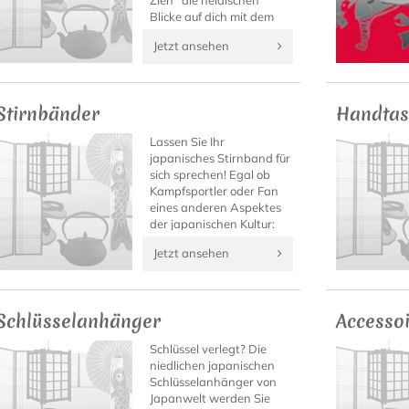
Zieh´ die neidischen
Blicke auf dich mit dem
authentischen Shirt.
Jetzt ansehen
Stirnbänder
Handtas
Lassen Sie Ihr
japanisches Stirnband für
sich sprechen! Egal ob
Kampfsportler oder Fan
eines anderen Aspektes
der japanischen Kultur:
Auf Japanwelt finden Sie
Jetzt ansehen
bestimmt das Kanji-
Stirnband mit Ihrem
Motto!
Schlüsselanhänger
Accesso
Schlüssel verlegt? Die
niedlichen japanischen
Schlüsselanhänger von
Japanwelt werden Sie