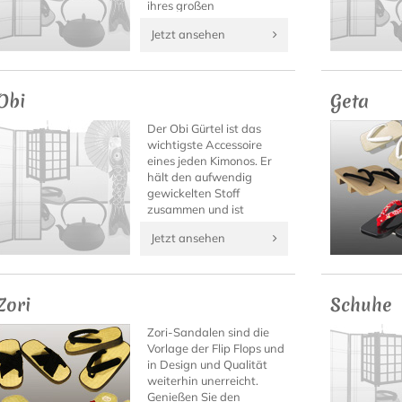
ihres großen
Tragekomforts ist die sie
Jetzt ansehen
auch zu anderen
Gelegenheiten ein wahrer
Blickfang.
Obi
Geta
Der Obi Gürtel ist das
wichtigste Accessoire
eines jeden Kimonos. Er
hält den aufwendig
gewickelten Stoff
zusammen und ist
gleichzeitig ein
Jetzt ansehen
besonderer Blickfang
sowie oft der wertvollste
Teil eines Kimono Outfits.
Zori
Schuhe
Zori-Sandalen sind die
Vorlage der Flip Flops und
in Design und Qualität
weiterhin unerreicht.
Genießen Sie den