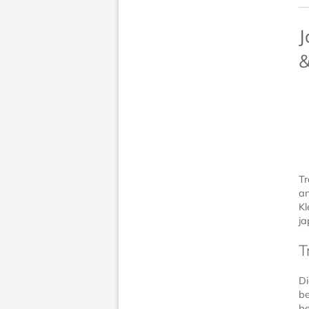
J
&
Tr
an
Kl
ja
T
Di
be
be