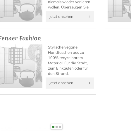
niemals wieder verlieren
wollen. Überzeugen Sie
sich selbst von diesen
Jetzt ansehen
einzigartigen
japanischen Fashion-
Accessoires!
Fenner Fashion
Stylische vegane
Handtaschen aus zu
100% recycelbarem
Material. Für die Stadt,
zum Einkaufen oder für
den Strand.
Jetzt ansehen