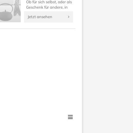
Ob für sich selbst, oder als
Geschenk für andere, in
dieser Rubrik finden Sie
Jetzt ansehen
japanische Geldbörsen,
Kosmetiktaschen, Uhren
und Anhänger.