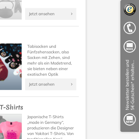
Jetzt ansehen
Tabisocken und
Fünfzehensocken, also
Socken mit Zehen, sind
mehr als ein Modetrend,
sie bieten neben einer
exotischen Optik
unbekannt guten
Jetzt ansehen
Tragekomfort!
Überzeugen Sie sich
selbst!
 T-Shirts
Japanische T-Shirts
„made in Germany“,
produzieren die Designer
von Yakitori T-Shirts. Von