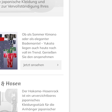
e japanische Kleidung und
zur Vervollständigung Ihres
Ob als Sommer Kimono
oder als eleganter
Bademantel – Yukata
liegen auch heute noch
voll im Trend. Genießen
Sie den angenehmen
Tragekomfort und die
Jetzt ansehen
wundervoll verspielten
Muster dieses besonderen
Kleidungsstücks aus
Japan!
 & Hosen
Der Hakama-Hosenrock
ist ein unverzichtbares
japanisches
Kleidungsstück für die
Anhänger japanischer