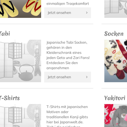
einmaligen Tragekomfort
dieser japanischen
Jetzt ansehen
Sandalen draußen im
Sommer, oder als
eleganter Hausschuh
daheim.
Tabi
Socken
Japanische Tabi Socken,
gehören in den
Kleiderschrank eines
jeden Geta und Zori Fans!
Entdecken Sie den
angenehmen
Tragekomfort von Tabi
Jetzt ansehen
Socken mit hochwertigen
Tabi Modellen von
Japanwelt.
T-Shirts
Yakitori
T-Shirts mit japanischen
Motiven oder
traditionellen Kanji gibts
hier bei Japanwelt.de.