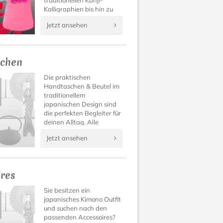
traditionellen Kanji-
Kalligraphien bis hin zu
Manga Designs findet
Jetzt ansehen
sich für jeden Geschmack
das passende Japan T-
Shirt.
chen
Die praktischen
Handtaschen & Beutel im
traditionellem
japanischen Design sind
die perfekten Begleiter für
deinen Alltag. Alle
Sachen hübsch und sicher
Jetzt ansehen
verstaut.
ires
Sie besitzen ein
japanisches Kimono Outfit
und suchen nach den
passenden Accessoires?