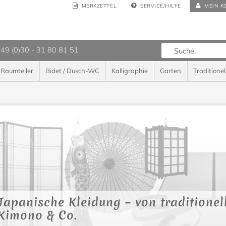
MERKZETTEL
SERVICE/HILFE
MEIN K
 49 (0)30 - 31 80 81 51
Raumteiler
Bidet / Dusch-WC
Kalligraphie
Garten
Traditionel
Japanische Kleidung – von traditionel
Kimono & Co.