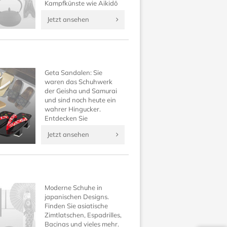
Kampfkünste wie Aikidō
und all jene, die ein gerne
Jetzt ansehen
selbst ein komplettes,
traditionelles japanisches
Outfit besitzen möchten.
Geta Sandalen: Sie
waren das Schuhwerk
der Geisha und Samurai
und sind noch heute ein
wahrer Hingucker.
Entdecken Sie
traditionelle japanische
Jetzt ansehen
Schuhe neu und
vervollständigen Sie Ihr
Kimono Outfit auf
Japanwelt!
Moderne Schuhe in
japanischen Designs.
Finden Sie asiatische
Zimtlatschen, Espadrilles,
Bacinas und vieles mehr.