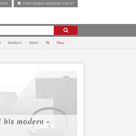
ONTO
POSITIONEN ANZEIGEN
0,00 €*
l
Modern
Mehr
%
Neu
l bis modern -