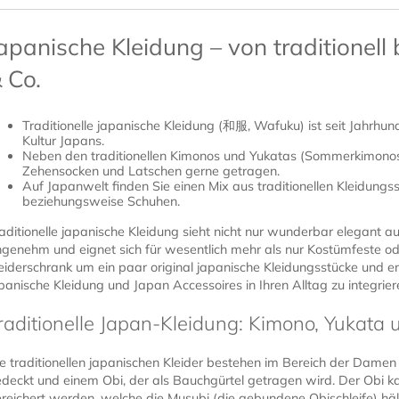
apanische Kleidung – von traditionell
 Co.
Traditionelle japanische Kleidung (和服, Wafuku) ist seit Jahrhund
Kultur Japans.
Neben den traditionellen Kimonos und Yukatas (Sommerkimonos
Zehensocken und Latschen gerne getragen.
Auf Japanwelt finden Sie einen Mix aus traditionellen Kleidung
beziehungsweise Schuhen.
aditionelle japanische Kleidung sieht nicht nur wunderbar elegant au
genehm und eignet sich für wesentlich mehr als nur Kostümfeste ode
eiderschrank um ein paar original japanische Kleidungsstücke und e
panische Kleidung und Japan Accessoires in Ihren Alltag zu integrier
raditionelle Japan-Kleidung: Kimono, Yukata 
e traditionellen japanischen Kleider bestehen im Bereich der Dame
deckt und einem Obi, der als Bauchgürtel getragen wird. Der Obi 
reichert werden, welche die Musubi (die gebundene Obischleife) hält