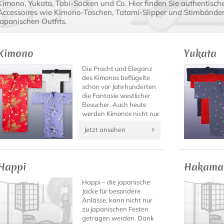
Kimono, Yukata, Tabi-Socken und Co. Hier finden Sie authentisch
Accessoires wie Kimono-Taschen, Tatami-Slipper und Stirnbänder 
japanischen Outfits.
Kimono
Yukata
Die Pracht und Eleganz
des Kimonos beflügelte
schon vor Jahrhunderten
die Fantasie westlicher
Besucher. Auch heute
werden Kimonos nicht nur
ausschließlich von den
Jetzt ansehen
berühmten Geishas
getragen...
Happi
Hakama
Happi – die japanische
Jacke für besondere
Anlässe, kann nicht nur
zu japanischen Festen
getragen werden. Dank