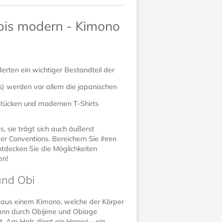
 bis modern - Kimono
erten ein wichtiger Bestandteil der
) werden vor allem die japanischen
sstücken und modernen T-Shirts
s, sie trägt sich auch äußerst
r Conventions. Bereichern Sie ihren
ntdecken Sie die Möglichkeiten
en!
und Obi
n aus einem Kimono, welche der Körper
kann durch Obijime und Obiage
. Am Hals dient ein Haneri – ein