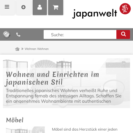
MEIN
POSITIONEN
0,00 €*
KONTO
ANZEIGEN
Wohnen
Wohnen
Wohnen und Einrichten im
japanischen Stil
Traditionelles japanisches Wohnen verheißt Ruhe und
Entspannung fernab des stressigen Alltags. Schaffen Sie
ein angenehmes Wohnambiente mit authentischen
japanischen Einrichtungsgegenständen, modernen
Designer Möbeln und asiatischen Lampen.
Möbel
Möbel sind das Herzstück einer jeden