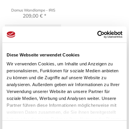
Domus Wandlampe - IRIS
209,00 € *
Zum Produkt
Sortierung:
Ansicht:
Diese Webseite verwendet Cookies
Wir verwenden Cookies, um Inhalte und Anzeigen zu
personalisieren, Funktionen für soziale Medien anbieten
zu können und die Zugriffe auf unsere Website zu
analysieren. Außerdem geben wir Informationen zu Ihrer
Wohnen und Einrichten im
Verwendung unserer Website an unsere Partner für
japanischen Stil
soziale Medien, Werbung und Analysen weiter. Unsere
Partner führen diese Informationen möglicherweise mit
weiteren Daten zusammen, die Sie ihnen bereitgestellt
Traditionelles japanisches Wohnen ist für viele Menschen
im Westen heute ein Ideal, mit dem sie Natürlichkeit,
haben oder die sie im Rahmen Ihrer Nutzung der Dienste
Ästhetik, Ruhe und eine entspannte Atmosphäre
gesammelt haben.
Einwilligungsauswahl
verbinden.