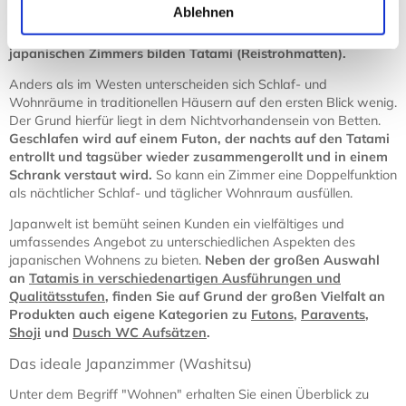
Ablehnen
günstiger als in Millionenstädten wie Tokyo oder Osaka ist, noch
weit verbreitet.
Die Grundlage eines solchen traditionellen
japanischen Zimmers bilden Tatami (Reistrohmatten).
Anders als im Westen unterscheiden sich Schlaf- und
Wohnräume in traditionellen Häusern auf den ersten Blick wenig.
Der Grund hierfür liegt in dem Nichtvorhandensein von Betten.
Geschlafen wird auf einem Futon, der nachts auf den Tatami
entrollt und tagsüber wieder zusammengerollt und in einem
Schrank verstaut wird.
So kann ein Zimmer eine Doppelfunktion
als nächtlicher Schlaf- und täglicher Wohnraum ausfüllen.
Japanwelt ist bemüht seinen Kunden ein vielfältiges und
umfassendes Angebot zu unterschiedlichen Aspekten des
japanischen Wohnens zu bieten.
Neben der großen Auswahl
an
Tatamis in verschiedenartigen Ausführungen und
Qualitätsstufen
, finden Sie auf Grund der großen Vielfalt an
Produkten auch eigene Kategorien zu
Futons
,
Paravents
,
Shoji
und
Dusch WC Aufsätzen
.
Das ideale Japanzimmer (Washitsu)
Unter dem Begriff "Wohnen" erhalten Sie einen Überblick zu