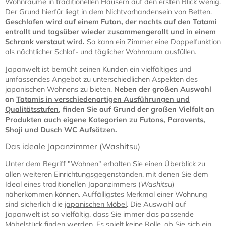
Wohnräume in traditionellen Häusern auf den ersten Blick wenig.
Der Grund hierfür liegt in dem Nichtvorhandensein von Betten.
Geschlafen wird auf einem Futon, der nachts auf den Tatami
entrollt und tagsüber wieder zusammengerollt und in einem
Schrank verstaut wird.
So kann ein Zimmer eine Doppelfunktion
als nächtlicher Schlaf- und täglicher Wohnraum ausfüllen.
Japanwelt ist bemüht seinen Kunden ein vielfältiges und
umfassendes Angebot zu unterschiedlichen Aspekten des
japanischen Wohnens zu bieten.
Neben der großen Auswahl
an
Tatamis in verschiedenartigen Ausführungen und
Qualitätsstufen
, finden Sie auf Grund der großen Vielfalt an
Produkten auch eigene Kategorien zu
Futons
,
Paravents
,
Shoji
und
Dusch WC Aufsätzen
.
Das ideale Japanzimmer (Washitsu)
Unter dem Begriff "Wohnen" erhalten Sie einen Überblick zu
allen weiteren Einrichtungsgegenständen, mit denen Sie dem
Ideal eines traditionellen Japanzimmers (
Washitsu
)
näherkommen können. Auffälligstes Merkmal einer Wohnung
sind sicherlich die
japanischen Möbel
. Die Auswahl auf
Japanwelt ist so vielfältig, dass Sie immer das passende
Möbelstück finden werden. Es spielt keine Rolle, ob Sie sich ein