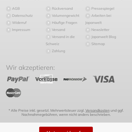
AGB
Rückversand
Pressespiegel
Datenschutz
Volumengewicht
Arbeiten bei
Widerruf
Häufige Fragen
Japanwelt
Impressum
Versand
Newsletter
Versand in die
Japanwelt Blog
Schweiz
Sitemap
Zahlung
Wir akzeptieren:
* Alle Preise inkl. gesetzl. Mehrwertsteuer zzgl.
Versandkosten
und ggf.
Nachnahmegebühren, wenn nicht anders beschrieben.