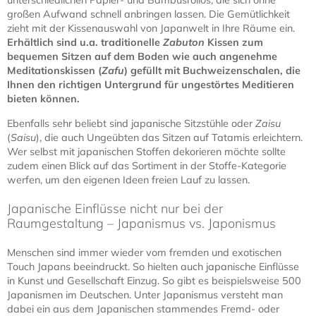
unterschiedlichen Papier- und Bambusrollos, die sich ohne
großen Aufwand schnell anbringen lassen. Die Gemütlichkeit
zieht mit der Kissenauswahl von Japanwelt in Ihre Räume ein.
Erhältlich sind u.a. traditionelle
Zabuton
Kissen zum
bequemen Sitzen auf dem Boden wie auch angenehme
Meditationskissen (
Zafu
) gefüllt mit Buchweizenschalen, die
Ihnen den richtigen Untergrund für ungestörtes Meditieren
bieten können.
Ebenfalls sehr beliebt sind japanische Sitzstühle oder
Zaisu
(
Saisu
), die auch Ungeübten das Sitzen auf Tatamis erleichtern.
Wer selbst mit japanischen Stoffen dekorieren möchte sollte
zudem einen Blick auf das Sortiment in der Stoffe-Kategorie
werfen, um den eigenen Ideen freien Lauf zu lassen.
Japanische Einflüsse nicht nur bei der
Raumgestaltung – Japanismus vs. Japonismus
Menschen sind immer wieder vom fremden und exotischen
Touch Japans beeindruckt. So hielten auch japanische Einflüsse
in Kunst und Gesellschaft Einzug. So gibt es beispielsweise 500
Japanismen im Deutschen. Unter Japanismus versteht man
dabei ein aus dem Japanischen stammendes Fremd- oder