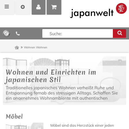
MEIN
POSITIONEN
0,00 €*
KONTO
ANZEIGEN
Wohnen
Wohnen
Wohnen und Einrichten im
japanischen Stil
Traditionelles japanisches Wohnen verheißt Ruhe und
Entspannung fernab des stressigen Alltags. Schaffen Sie
ein angenehmes Wohnambiente mit authentischen
japanischen Einrichtungsgegenständen, modernen
Designer Möbeln und asiatischen Lampen.
Möbel
Möbel sind das Herzstück einer jeden