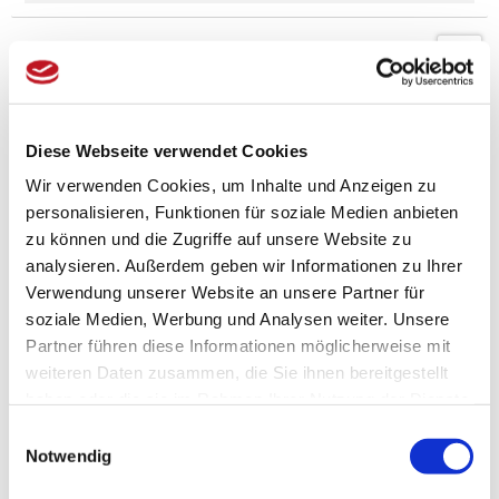
Domus Pendelleuchte -
IRIS
Wie auch bei der IRIS Deckenleuchte
liegt der Reiz der Leuchte in den sich
überlappenden Schirmhälften, die mit
Diese Webseite verwendet Cookies
gerundeten Holzelementen fixiert
werden. Eine dezente und
Wir verwenden Cookies, um Inhalte und Anzeigen zu
gleichzeitig charmante
personalisieren, Funktionen für soziale Medien anbieten
Pendelleuchte, die eine
wunderschöne Lichtstimmung...
zu können und die Zugriffe auf unsere Website zu
analysieren. Außerdem geben wir Informationen zu Ihrer
229,00 € *
Verwendung unserer Website an unsere Partner für
soziale Medien, Werbung und Analysen weiter. Unsere
Zum Produkt
Partner führen diese Informationen möglicherweise mit
weiteren Daten zusammen, die Sie ihnen bereitgestellt
Domus Wandlampe -
haben oder die sie im Rahmen Ihrer Nutzung der Dienste
FOLIO
gesammelt haben.
Einwilligungsauswahl
Minimalistisches Design mit
Notwendig
asiatischer Anmutung: zwei
Holzelemente durchdrignen den
Schirm aus Lunopal und spannen