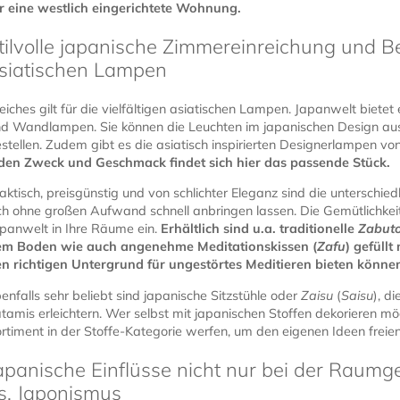
r eine westlich eingerichtete Wohnung.
tilvolle japanische Zimmereinreichung und B
siatischen Lampen
eiches gilt für die vielfältigen asiatischen Lampen. Japanwelt biete
d Wandlampen. Sie können die Leuchten im japanischen Design aus
stellen. Zudem gibt es die asiatisch inspirierten Designerlampen 
den Zweck und Geschmack findet sich hier das passende Stück.
aktisch, preisgünstig und von schlichter Eleganz sind die unterschie
ch ohne großen Aufwand schnell anbringen lassen. Die Gemütlichkei
panwelt in Ihre Räume ein.
Erhältlich sind u.a. traditionelle
Zabut
em Boden wie auch angenehme Meditationskissen (
Zafu
) gefüll
n richtigen Untergrund für ungestörtes Meditieren bieten könne
enfalls sehr beliebt sind japanische Sitzstühle oder
Zaisu
(
Saisu
), d
tamis erleichtern. Wer selbst mit japanischen Stoffen dekorieren mö
rtiment in der Stoffe-Kategorie werfen, um den eigenen Ideen freien
apanische Einflüsse nicht nur bei der Raumg
s. Japonismus