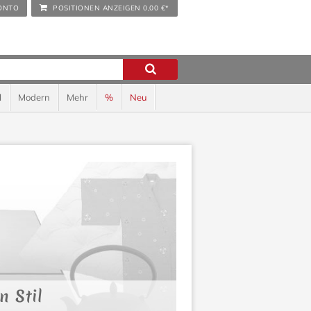
ONTO
POSITIONEN ANZEIGEN
0,00 €*
l
Modern
Mehr
%
Neu
 Stil