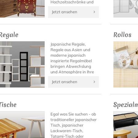
Hochzeitsschränke und
Designhighlights.
Jetzt ansehen
Regale
Rollos
Japanische Regale,
Regale aus Asien und
moderne japanisch
inspirierte Regalmöbel
bringen Abwechslung
und Atmosphäre in Ihre
vier Wände. Entdecken
Jetzt ansehen
Sie die Möglichkeiten mit
asiatischen Regalen
Wohnraum zu gestalten!
Tische
Spezial
Egal was Sie suchen - ob
traditioneller japanischer
Tisch, japanischer
Lackwaren-Tisch,
Tatami-Tisch oder