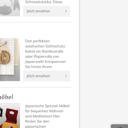
Schmuckstücke. Diese
asiatischen Möbel setzen
Jetzt ansehen
auch in modernem
Wohnumfeld ästhetische
Akzente!
Den perfekten
asiatischen Sichtschutz
bietet ein Bambusrollo
oder Papierrollo von
Japanwelt! Entspannen
Sie hinter Ihrem
japanischen Papierollos
Jetzt ansehen
und genießen Sie einen
ungestörten Schlaf durch
den Schutz von Asia-
Bambusrollos.
möbel
Japanische Spezial-Möbel
für bequemes Wohnen
und Meditation! Hier
finden Sie den
japanischen