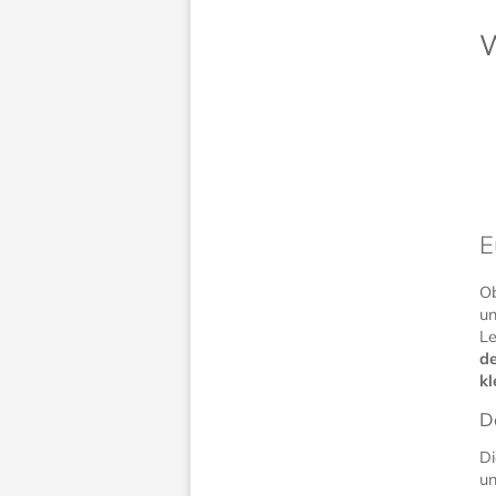
W
E
Ob
un
Le
de
k
D
Di
un