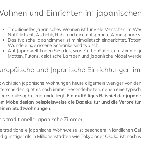
ohnen und Einrichten im japanischen 
Traditionelles japanisches Wohnen ist für viele Menschen im Wes
Natürlichkeit, Ästhetik, Ruhe und eine entspannte Atmosphäre v
Das typische Japanzimmer ist minimalistisch eingerichtet. Tata
Wände eingelassene Schränke sind typisch.
Auf Japanwelt finden Sie alles, was Sie benötigen, um Zimmer j
Matten, Futons, asiatische Lampen und japanische Möbel werden 
uropäische und Japanische Einrichtungen im
wohl sich japanische Wohnungen heute allgemein weniger von de
terscheiden, gibt es noch immer Besonderheiten, denen eine typisch
bensphilosophie zugrunde liegt.
Ein auffälliges Beispiel der japa
m Möbeldesign beispielsweise die Badekultur und die Verbreitu
leinen Stadtwohnungen.
as traditionelle japanische Zimmer
e traditionelle japanische Wohnweise ist besonders in ländlichen
d günstiger als in Millionenstädten wie Tokyo oder Osaka ist, noch w