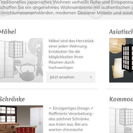
Traditionelles japanisches Wohnen verheißt Ruhe und Entspannun
Schaffen Sie ein angenehmes Wohnambiente mit authentischen 
Einrichtungsgegenständen, modernen Designer Möbeln und asia
Möbel
Asiatis
Möbel sind das Herzstück
einer jeden Wohnung.
Entdecken Sie die
Möglichkeiten Ihren
Räumen durch
hochwertigen
Bambusmöbel, asiatisch
Jetzt ansehen
inspirierte Designermöbel
sowie japanische Möbel
und andere Asia-Möbel
neues Leben
Schränke
Kommod
einzuhauchen.
✓ Einzigartiges Design ✓
Raffinierte Verarbeitung -
das zeichnet Schränke
aus Asien aus. Bei uns
warten chinesische