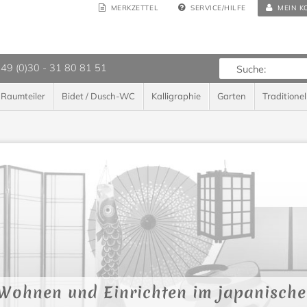
MERKZETTEL
SERVICE/HILFE
MEIN K
 49 (0)30 - 31 80 81 51
Raumteiler
Bidet / Dusch-WC
Kalligraphie
Garten
Traditionel
Wohnen und Einrichten im japanischen