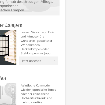
g fernab des stressigen Alltags.
japanischen
tischen Lampen.
che Lampen
Lassen Sie sich von Flair
und Atmosphäre
wundervoll gestalteter
Wandlampen,
Deckenlampen oder
Stehlampen aus Japan
verzaubern! Asiatische
Jetzt ansehen
Lampen und Domus
Lampen lassen Ihre
Räume in neuem Licht
erstrahlen.
en
Asiatische Kommoden
wie der japanische Tansu
oder der chinesische
Hochzeitsschrank sind
mehr als antike