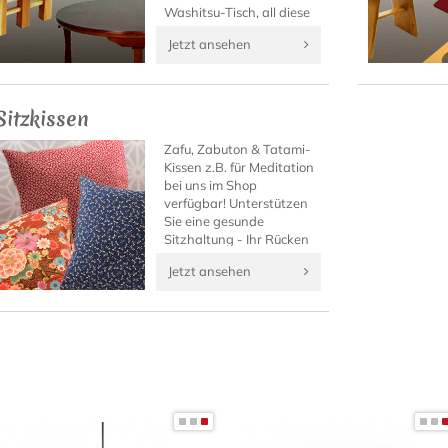
Washitsu-Tisch, all diese
besonderen Japan-Möbel
Jetzt ansehen
finden Sie in dieser Rubrik
von Japanwelt!
Sitzkissen
Zafu, Zabuton & Tatami-
Kissen z.B. für Meditation
bei uns im Shop
verfügbar! Unterstützen
Sie eine gesunde
Sitzhaltung - Ihr Rücken
wird es danken.
Jetzt ansehen