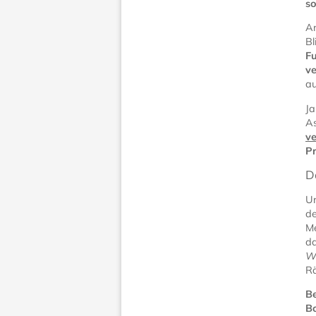
so
An
Bl
Fu
ve
au
Ja
As
ve
P
D
Un
de
Me
da
W
Rä
Be
Bo