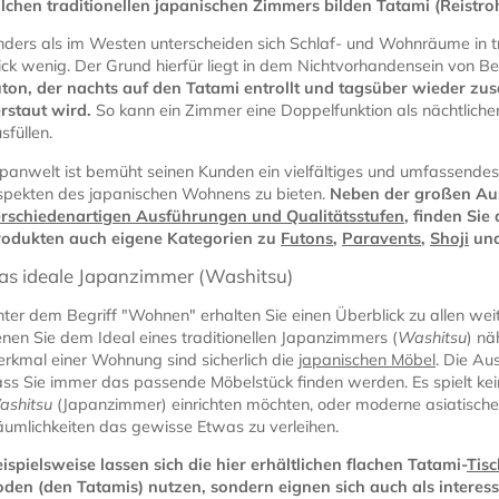
lchen traditionellen japanischen Zimmers bilden Tatami (Reistro
ders als im Westen unterscheiden sich Schlaf- und Wohnräume in tr
ick wenig. Der Grund hierfür liegt in dem Nichtvorhandensein von Be
ton, der nachts auf den Tatami entrollt und tagsüber wieder z
rstaut wird.
So kann ein Zimmer eine Doppelfunktion als nächtlich
sfüllen.
panwelt ist bemüht seinen Kunden ein vielfältiges und umfassendes
pekten des japanischen Wohnens zu bieten.
Neben der großen A
rschiedenartigen Ausführungen und Qualitätsstufen
, finden Sie
rodukten auch eigene Kategorien zu
Futons
,
Paravents
,
Shoji
un
as ideale Japanzimmer (Washitsu)
ter dem Begriff "Wohnen" erhalten Sie einen Überblick zu allen wei
nen Sie dem Ideal eines traditionellen Japanzimmers (
Washitsu
) nä
rkmal einer Wohnung sind sicherlich die
japanischen Möbel
. Die Au
ss Sie immer das passende Möbelstück finden werden. Es spielt keine 
ashitsu
(Japanzimmer) einrichten möchten, oder moderne asiatische
umlichkeiten das gewisse Etwas zu verleihen.
ispielsweise lassen sich die hier erhältlichen flachen Tatami-
Tis
den (den Tatamis) nutzen, sondern eignen sich auch als interess