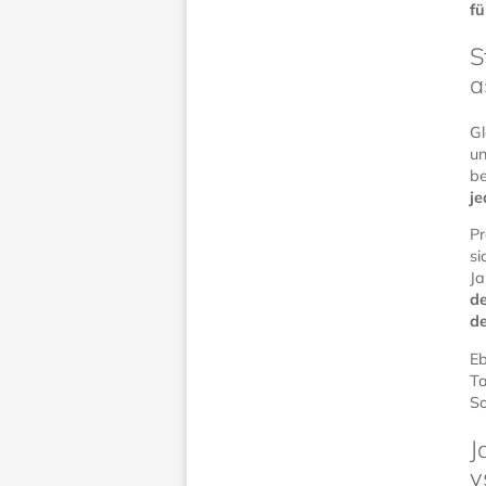
fü
S
a
Gl
un
be
je
Pr
si
Ja
d
de
Eb
Ta
So
J
v