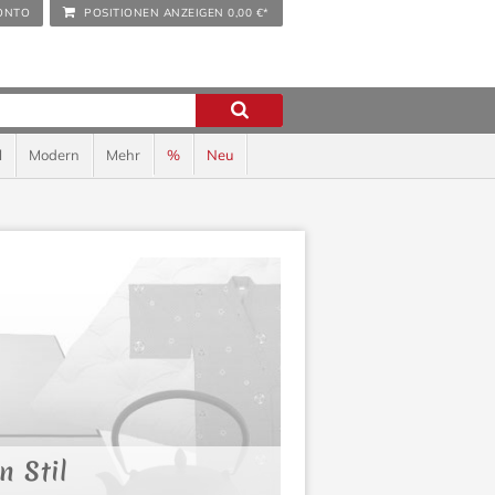
ONTO
POSITIONEN ANZEIGEN
0,00 €*
l
Modern
Mehr
%
Neu
 Stil