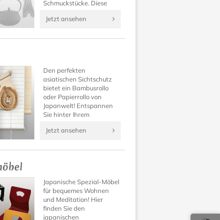
Schmuckstücke. Diese
asiatischen Möbel setzen
Jetzt ansehen
auch in modernem
Wohnumfeld ästhetische
Akzente!
Den perfekten
asiatischen Sichtschutz
bietet ein Bambusrollo
oder Papierrollo von
Japanwelt! Entspannen
Sie hinter Ihrem
japanischen Papierollos
Jetzt ansehen
und genießen Sie einen
ungestörten Schlaf durch
den Schutz von Asia-
Bambusrollos.
möbel
Japanische Spezial-Möbel
für bequemes Wohnen
und Meditation! Hier
finden Sie den
japanischen