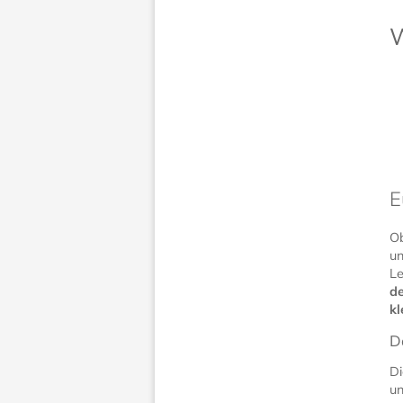
W
E
Ob
un
Le
de
k
D
Di
un