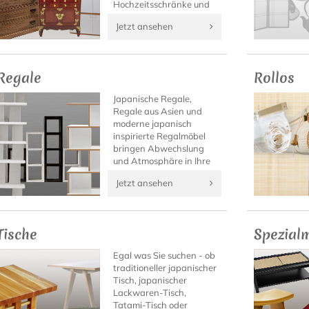
Hochzeitsschränke und
Designhighlights.
Jetzt ansehen
Regale
Rollos
Japanische Regale,
Regale aus Asien und
moderne japanisch
inspirierte Regalmöbel
bringen Abwechslung
und Atmosphäre in Ihre
vier Wände. Entdecken
Jetzt ansehen
Sie die Möglichkeiten mit
asiatischen Regalen
Wohnraum zu gestalten!
Tische
Spezial
Egal was Sie suchen - ob
traditioneller japanischer
Tisch, japanischer
Lackwaren-Tisch,
Tatami-Tisch oder