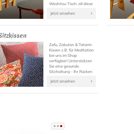
Washitsu-Tisch, all diese
besonderen Japan-Möbel
Jetzt ansehen
finden Sie in dieser Rubrik
von Japanwelt!
Sitzkissen
Zafu, Zabuton & Tatami-
Kissen z.B. für Meditation
bei uns im Shop
verfügbar! Unterstützen
Sie eine gesunde
Sitzhaltung - Ihr Rücken
wird es danken.
Jetzt ansehen