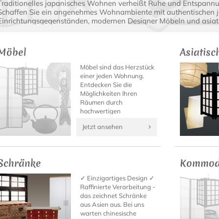
Traditionelles japanisches Wohnen verheißt Ruhe und Entspannun
Schaffen Sie ein angenehmes Wohnambiente mit authentischen 
Einrichtungsgegenständen, modernen Designer Möbeln und asia
Möbel
Asiatis
Möbel sind das Herzstück
einer jeden Wohnung.
Entdecken Sie die
Möglichkeiten Ihren
Räumen durch
hochwertigen
Bambusmöbel, asiatisch
Jetzt ansehen
inspirierte Designermöbel
sowie japanische Möbel
und andere Asia-Möbel
neues Leben
Schränke
Kommod
einzuhauchen.
✓ Einzigartiges Design ✓
Raffinierte Verarbeitung -
das zeichnet Schränke
aus Asien aus. Bei uns
warten chinesische