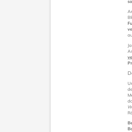
so
An
Bl
Fu
ve
au
Ja
As
ve
P
D
Un
de
Me
da
W
Rä
Be
Bo