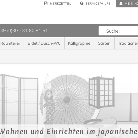
MERKZETTEL
SERVICE/HILFE
MEIN K
 49 (0)30 - 31 80 81 51
Raumteiler
Bidet / Dusch-WC
Kalligraphie
Garten
Traditionel
Wohnen und Einrichten im japanischen