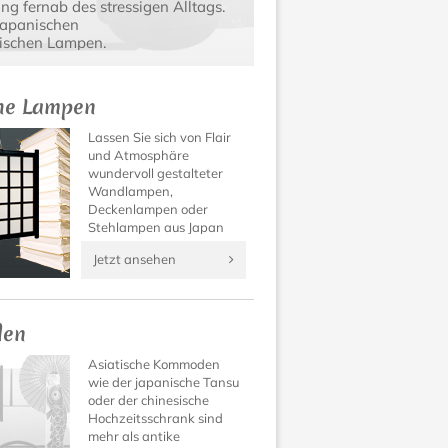
g fernab des stressigen Alltags.
japanischen
tischen Lampen.
che Lampen
Lassen Sie sich von Flair
und Atmosphäre
wundervoll gestalteter
Wandlampen,
Deckenlampen oder
Stehlampen aus Japan
verzaubern! Asiatische
Jetzt ansehen
Lampen und Domus
Lampen lassen Ihre
Räume in neuem Licht
erstrahlen.
en
Asiatische Kommoden
wie der japanische Tansu
oder der chinesische
Hochzeitsschrank sind
mehr als antike