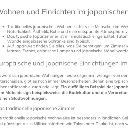
ohnen und Einrichten im japanischen 
Traditionelles japanisches Wohnen ist für viele Menschen im Wes
Natürlichkeit, Ästhetik, Ruhe und eine entspannte Atmosphäre v
Das typische Japanzimmer ist minimalistisch eingerichtet. Tata
Wände eingelassene Schränke sind typisch.
Auf Japanwelt finden Sie alles, was Sie benötigen, um Zimmer j
Matten, Futons, asiatische Lampen und japanische Möbel werden 
uropäische und Japanische Einrichtungen im
wohl sich japanische Wohnungen heute allgemein weniger von de
terscheiden, gibt es noch immer Besonderheiten, denen eine typisch
bensphilosophie zugrunde liegt.
Ein auffälliges Beispiel der japa
m Möbeldesign beispielsweise die Badekultur und die Verbreitu
leinen Stadtwohnungen.
as traditionelle japanische Zimmer
e traditionelle japanische Wohnweise ist besonders in ländlichen
d günstiger als in Millionenstädten wie Tokyo oder Osaka ist, noch w