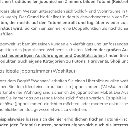
lchen traditionellen japanischen Zimmers bilden Tatami (Reistro
ders als im Westen unterscheiden sich Schlaf- und Wohnräume in tr
ick wenig. Der Grund hierfür liegt in dem Nichtvorhandensein von Be
ton, der nachts auf den Tatami entrollt und tagsüber wieder z
rstaut wird.
So kann ein Zimmer eine Doppelfunktion als nächtlich
sfüllen.
panwelt ist bemüht seinen Kunden ein vielfältiges und umfassendes
pekten des japanischen Wohnens zu bieten.
Neben der großen A
rschiedenartigen Ausführungen und Qualitätsstufen
, finden Sie
rodukten auch eigene Kategorien zu
Futons
,
Paravents
,
Shoji
un
as ideale Japanzimmer (Washitsu)
ter dem Begriff "Wohnen" erhalten Sie einen Überblick zu allen wei
nen Sie dem Ideal eines traditionellen Japanzimmers (
Washitsu
) nä
rkmal einer Wohnung sind sicherlich die
japanischen Möbel
. Die Au
ss Sie immer das passende Möbelstück finden werden. Es spielt keine 
ashitsu
(Japanzimmer) einrichten möchten, oder moderne asiatische
umlichkeiten das gewisse Etwas zu verleihen.
ispielsweise lassen sich die hier erhältlichen flachen Tatami-
Tis
den (den Tatamis) nutzen, sondern eignen sich auch als interess