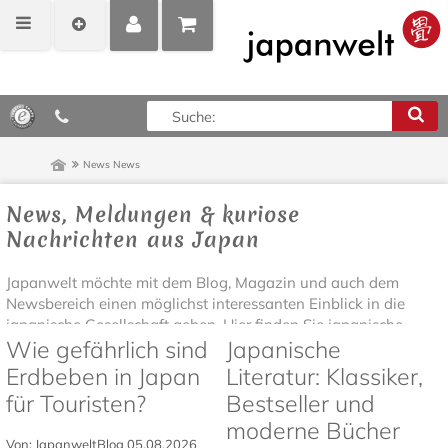
MEIN
POSITIONEN
0,00 €*
KONTO
ANZEIGEN
News
News
News, Meldungen & kuriose
Nachrichten aus Japan
Japanwelt möchte mit dem Blog, Magazin und auch dem
Newsbereich einen möglichst interessanten Einblick in die
japanische Gesellschaft geben. Hier finden Sie japanische...
Wie gefährlich sind
Japanische
Erdbeben in Japan
Literatur: Klassiker,
für Touristen?
Bestseller und
moderne Bücher
Von: JapanweltBlog
05.08.2026