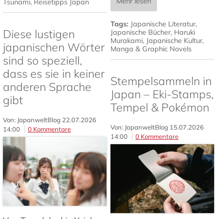
Mehr lesen
Tsunami
,
Reisetipps Japan
Tags:
Japanische Literatur
,
Diese lustigen
Japanische Bücher
,
Haruki
Murakami
,
Japanische Kultur
,
japanischen Wörter
Manga & Graphic Novels
sind so speziell,
dass es sie in keiner
Stempelsammeln in
anderen Sprache
Japan – Eki-Stamps,
gibt
Tempel & Pokémon
Von: JapanweltBlog
22.07.2026
Von: JapanweltBlog
15.07.2026
14:00
0 Kommentare
14:00
0 Kommentare