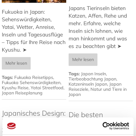
Japans Tierinseln bieten
Fukuoka in Japan:
Katzen, Affen, Rehe und
Sehenswürdigkeiten,
mehr. Erfahre, welche
Yatai, Wetter, Anreise,
Inseln sich lohnen, wie
Inseln und Tagesausflüge
man hinkommt und was
– Tipps für Ihre Reise nach
es zu beachten gibt ➤
Kyushu. ➤
Mehr lesen
Mehr lesen
Tags:
Japan Inseln
,
Tags:
Fukuoka Reisetipps
,
Tierbeobachtung Japan
,
Fukuoka Sehenswürdigkeiten
,
Katzeninseln Japan
,
Japan
Kyushu Reise
,
Yatai Streetfood
,
Reiseziele
,
Natur und Tiere in
Japan Reiseplanung
Japan
Japanisches Design:
Die besten
7 Prinzipien für
Pflanzen für
zeitlose Ästhetik
japanische Gärten -