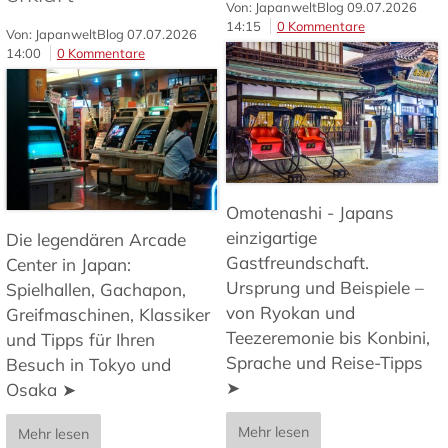
Von: JapanweltBlog
09.07.2026
14:15
0 Kommentare
Von: JapanweltBlog
07.07.2026
14:00
0 Kommentare
Omotenashi - Japans
einzigartige
Die legendären Arcade
Gastfreundschaft.
Center in Japan:
Ursprung und Beispiele –
Spielhallen, Gachapon,
von Ryokan und
Greifmaschinen, Klassiker
Teezeremonie bis Konbini,
und Tipps für Ihren
Sprache und Reise-Tipps
Besuch in Tokyo und
➤
Osaka ➤
Mehr lesen
Mehr lesen