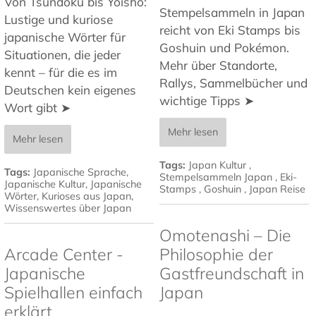
Von Tsundoku bis Yoisho:
Stempelsammeln in Japan
Lustige und kuriose
reicht von Eki Stamps bis
japanische Wörter für
Goshuin und Pokémon.
Situationen, die jeder
Mehr über Standorte,
kennt – für die es im
Rallys, Sammelbücher und
Deutschen kein eigenes
wichtige Tipps ➤
Wort gibt ➤
Mehr lesen
Mehr lesen
Tags:
Japan Kultur
,
Tags:
Japanische Sprache
,
Stempelsammeln Japan
,
Eki-
Japanische Kultur
,
Japanische
Stamps
,
Goshuin
,
Japan Reise
Wörter
,
Kurioses aus Japan
,
Wissenswertes über Japan
Omotenashi – Die
Arcade Center -
Philosophie der
Japanische
Gastfreundschaft in
Spielhallen einfach
Japan
erklärt