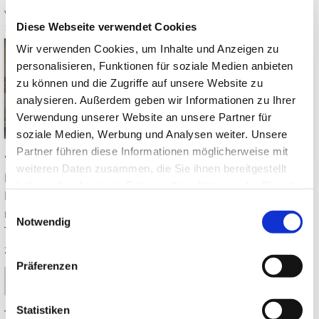
Ästhetik & Symbolik
Von: JapanweltBlog
24.06.2026
Diese Webseite verwendet Cookies
14:00
0 Kommentare
Von: JapanweltBlog
17.06.2026
Wir verwenden Cookies, um Inhalte und Anzeigen zu
14:00
0 Kommentare
personalisieren, Funktionen für soziale Medien anbieten
zu können und die Zugriffe auf unsere Website zu
analysieren. Außerdem geben wir Informationen zu Ihrer
Verwendung unserer Website an unsere Partner für
soziale Medien, Werbung und Analysen weiter. Unsere
Partner führen diese Informationen möglicherweise mit
Was macht japanisches
weiteren Daten zusammen, die Sie ihnen bereitgestellt
Design so besonders? 7
Welche Pflanzen passen
haben oder die sie im Rahmen Ihrer Nutzung der Dienste
Prinzipien, Japandi,
in einen japanischen
gesammelt haben.
Einwilligungsauswahl
natürliche Materialien und
Garten? Ahorn, Bambus,
Notwendig
Tipps für ein ruhiges,
Moos, Kiefer, Azalee & Co.
zeitloses Interieur ➤
– mit Standorttipps und
Präferenzen
winterharten Arten für Dtl.
Mehr lesen
➤
Statistiken
Tags:
Japanisches Design
,