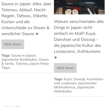
Sauna in Japan: Alles über
Totonou, Ablauf, Nackt-
Regeln, Tattoos, Etikette,
Warum verschwinden alte
Kosten und die
Dinge in Japan nicht
Unterschiede zu Onsen &
einfach im Müll? Kuyō,
westlicher Sauna ➤
Danshari und Oosouji -
Mehr lesen
die japanische Kultur des
Loslassens, Aufräumens
Tags:
Sauna in Japan
,
➤
Japanische Badekultur
,
Onsen
& Sento
,
Totonou
,
Japan Reise
Tipps
Mehr lesen
Tags:
Kuyō
,
Oosouji
,
Ausmisten
und Loslassen
,
Japanischer
Minimalismus
,
Japanische
Wohnkultur