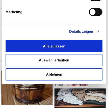
Mehr lesen
Japandi
,
Japanische Einrichtung
,
Japanisch wohnen
,
Tatami und
Futon
Marketing
Tags:
Japanischer Garten
,
Japanische Gartenpflanzen
,
Japanischer Ahorn
,
Bambus im
Garten
,
Japanische
Sauna in Japan:
Gartengestaltung
Details zeigen
Regeln, Totonou
und Unterschiede
Kuyō, Danshari und
zur westlichen
Alle zulassen
Oosouji: Die
Saunakultur
japanische Kunst,
Auswahl erlauben
Von: JapanweltBlog
10.06.2026
Dinge bewusst
14:00
0 Kommentare
loszulassen
Ablehnen
Von: JapanweltBlog
03.06.2026
14:00
0 Kommentare