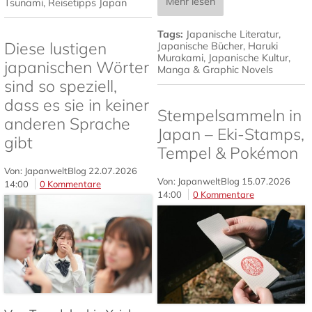
Mehr lesen
Tsunami
,
Reisetipps Japan
Tags:
Japanische Literatur
,
Diese lustigen
Japanische Bücher
,
Haruki
Murakami
,
Japanische Kultur
,
japanischen Wörter
Manga & Graphic Novels
sind so speziell,
dass es sie in keiner
Stempelsammeln in
anderen Sprache
Japan – Eki-Stamps,
gibt
Tempel & Pokémon
Von: JapanweltBlog
22.07.2026
Von: JapanweltBlog
15.07.2026
14:00
0 Kommentare
14:00
0 Kommentare