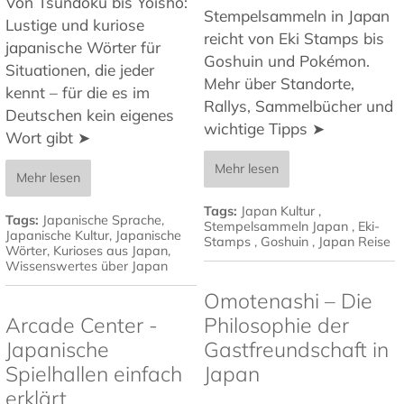
Von Tsundoku bis Yoisho:
Stempelsammeln in Japan
Lustige und kuriose
reicht von Eki Stamps bis
japanische Wörter für
Goshuin und Pokémon.
Situationen, die jeder
Mehr über Standorte,
kennt – für die es im
Rallys, Sammelbücher und
Deutschen kein eigenes
wichtige Tipps ➤
Wort gibt ➤
Mehr lesen
Mehr lesen
Tags:
Japan Kultur
,
Tags:
Japanische Sprache
,
Stempelsammeln Japan
,
Eki-
Japanische Kultur
,
Japanische
Stamps
,
Goshuin
,
Japan Reise
Wörter
,
Kurioses aus Japan
,
Wissenswertes über Japan
Omotenashi – Die
Arcade Center -
Philosophie der
Japanische
Gastfreundschaft in
Spielhallen einfach
Japan
erklärt