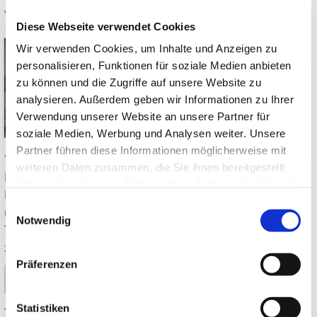
Ästhetik & Symbolik
Von: JapanweltBlog
24.06.2026
Diese Webseite verwendet Cookies
14:00
0 Kommentare
Von: JapanweltBlog
17.06.2026
Wir verwenden Cookies, um Inhalte und Anzeigen zu
14:00
0 Kommentare
personalisieren, Funktionen für soziale Medien anbieten
zu können und die Zugriffe auf unsere Website zu
analysieren. Außerdem geben wir Informationen zu Ihrer
Verwendung unserer Website an unsere Partner für
soziale Medien, Werbung und Analysen weiter. Unsere
Partner führen diese Informationen möglicherweise mit
Was macht japanisches
weiteren Daten zusammen, die Sie ihnen bereitgestellt
Design so besonders? 7
Welche Pflanzen passen
haben oder die sie im Rahmen Ihrer Nutzung der Dienste
Prinzipien, Japandi,
in einen japanischen
gesammelt haben.
Einwilligungsauswahl
natürliche Materialien und
Garten? Ahorn, Bambus,
Notwendig
Tipps für ein ruhiges,
Moos, Kiefer, Azalee & Co.
zeitloses Interieur ➤
– mit Standorttipps und
Präferenzen
winterharten Arten für Dtl.
Mehr lesen
➤
Statistiken
Tags:
Japanisches Design
,