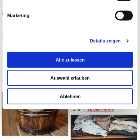
Mehr lesen
Japandi
,
Japanische Einrichtung
,
Japanisch wohnen
,
Tatami und
Futon
Marketing
Tags:
Japanischer Garten
,
Japanische Gartenpflanzen
,
Japanischer Ahorn
,
Bambus im
Garten
,
Japanische
Sauna in Japan:
Gartengestaltung
Details zeigen
Regeln, Totonou
und Unterschiede
Kuyō, Danshari und
zur westlichen
Alle zulassen
Oosouji: Die
Saunakultur
japanische Kunst,
Auswahl erlauben
Von: JapanweltBlog
10.06.2026
Dinge bewusst
14:00
0 Kommentare
loszulassen
Ablehnen
Von: JapanweltBlog
03.06.2026
14:00
0 Kommentare