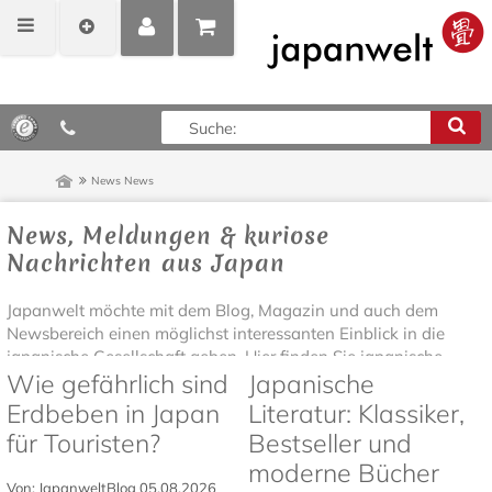
MEIN
POSITIONEN
0,00 €*
KONTO
ANZEIGEN
News
News
News, Meldungen & kuriose
Nachrichten aus Japan
Japanwelt möchte mit dem Blog, Magazin und auch dem
Newsbereich einen möglichst interessanten Einblick in die
japanische Gesellschaft geben. Hier finden Sie japanische...
Wie gefährlich sind
Japanische
Erdbeben in Japan
Literatur: Klassiker,
für Touristen?
Bestseller und
moderne Bücher
Von: JapanweltBlog
05.08.2026