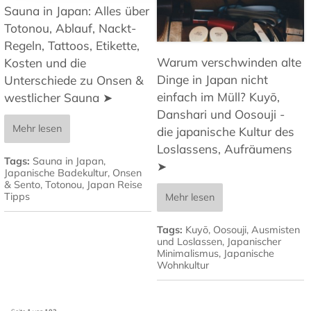
Sauna in Japan: Alles über
Totonou, Ablauf, Nackt-
Regeln, Tattoos, Etikette,
Warum verschwinden alte
Kosten und die
Dinge in Japan nicht
Unterschiede zu Onsen &
einfach im Müll? Kuyō,
westlicher Sauna ➤
Danshari und Oosouji -
Mehr lesen
die japanische Kultur des
Loslassens, Aufräumens
Tags:
Sauna in Japan
,
➤
Japanische Badekultur
,
Onsen
& Sento
,
Totonou
,
Japan Reise
Tipps
Mehr lesen
Tags:
Kuyō
,
Oosouji
,
Ausmisten
und Loslassen
,
Japanischer
Minimalismus
,
Japanische
Wohnkultur