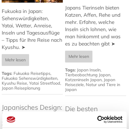
Japans Tierinseln bieten
Fukuoka in Japan:
Katzen, Affen, Rehe und
Sehenswürdigkeiten,
mehr. Erfahre, welche
Yatai, Wetter, Anreise,
Inseln sich lohnen, wie
Inseln und Tagesausflüge
man hinkommt und was
– Tipps für Ihre Reise nach
es zu beachten gibt ➤
Kyushu. ➤
Mehr lesen
Mehr lesen
Tags:
Japan Inseln
,
Tags:
Fukuoka Reisetipps
,
Tierbeobachtung Japan
,
Fukuoka Sehenswürdigkeiten
,
Katzeninseln Japan
,
Japan
Kyushu Reise
,
Yatai Streetfood
,
Reiseziele
,
Natur und Tiere in
Japan Reiseplanung
Japan
Japanisches Design:
Die besten
7 Prinzipien für
Pflanzen für
zeitlose Ästhetik
japanische Gärten -