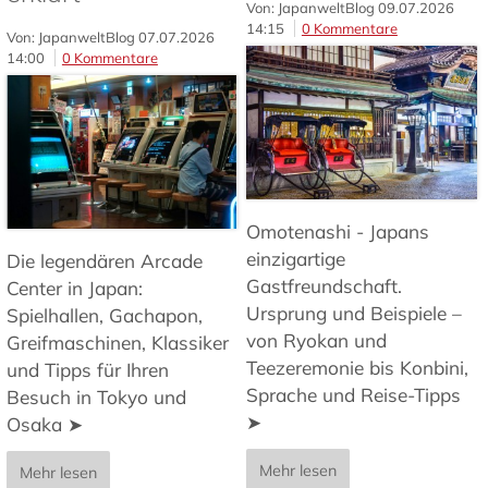
Von: JapanweltBlog
09.07.2026
14:15
0 Kommentare
Von: JapanweltBlog
07.07.2026
14:00
0 Kommentare
Omotenashi - Japans
einzigartige
Die legendären Arcade
Gastfreundschaft.
Center in Japan:
Ursprung und Beispiele –
Spielhallen, Gachapon,
von Ryokan und
Greifmaschinen, Klassiker
Teezeremonie bis Konbini,
und Tipps für Ihren
Sprache und Reise-Tipps
Besuch in Tokyo und
➤
Osaka ➤
Mehr lesen
Mehr lesen