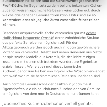
aussehenden Reibeisen sind die Geheimwaffe japanischer
Profi-Köche
. Im Gegensatz zu dem bei uns bekannten Küchen-
Zubehör, weisen japanische Reibeisen keine Löcher auf, durch
welche das gerieben Gemüse fallen kann. Dafür sind sie
so
konstruiert, dass sie jegliche Zutat wesentlich feiner reiben
können
.
Besonders anspruchsvolle Köche verwenden gar mit
echter
Haifischhaut bespannte
Oroshiki
, deren zahnähnliche Struktur
das perfekte Zerreiben ermöglichen soll. Für den
Alltagsgebrauch werden jedoch auch in Japan gewöhnlichere
Materialien verwendet. Beliebt sind neben Reibeisen aus Metall
beispielsweise Modelle aus Keramik, die sich leicht reinigen
lassen und mit denen sich trotzdem wunderbare Ergebnisse
erzielen lassen. Wer erst einmal dieses japanische
Küchenzubehör zum Reiben von Ingwer oder Wasabi verwendet
hat, weiß warum sie herkömmlichen Reibeisen überlegen sind.
Auch normale Gemüseschneider besitzen in Japan meist
Eigenschaften, die ein hauchdünnes Zuschneiden von Gemüse
ermöglichen, von dem man in Deutschland nur träumen kann.
Japanisches Küchenzubehör universell genutzt