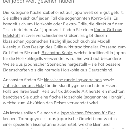
bei Japanwelt gesehen haben
Die Kategorie Küchenzubehör ist auf Japanwelt sehr gut gefüllt.
Sie sollten sich auf jeden Fall die sogenannten Konro-Gills. Es
handelt sich um Holzkohle oder Elektro-Grills, die direkt auf dem
Tisch betrieben. Auf Japanwelt finden Sie einen
Konro-Grill aus
Edelstahl
in zwei verschiedenen Größen. Es gibt diesen
klassischen japanischen Tischgrill jedoch auch als Modell
Kieselgur
. Das Design des Grills wirkt traditioneller. Passend zum
Grill finden Sie auch
Binchotan Kohle
, welche traditionell in Japan
für die Holzkohlegrills verwendet wird. Sie wird auf besondere
Weise aus japanischer Steineiche hergestellt – sie hat bessere
Eigenschaften als die normale Holzkohle aus Deutschland.
Ansonsten finden Sie
klassische runde Ingwerreiben
sowie
Zahnstocher aus Holz
für die Mundhygiene nach dem Essen.
Falls Sie Ihren Sushi Reis auf traditionelle Art herstellen möchten,
benötigen Sie auch eine
flache Holzschale (sogenannte Hangiri
),
welche zum Abkühlen des Reises verwendet wird.
Als letztes sollten Sie noch die
japanischen Pfannen für Eier
kennen. Tamagoyaki ist das japanische Omelett und wird in
einer speziellen Eisenpfanne zubereitet, welche klein und