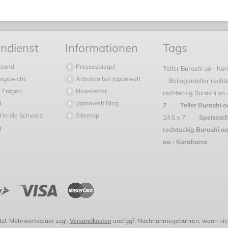
ndienst
Informationen
Tags
rsand
Pressespiegel
Teller Burashi ao - Ka
ngewicht
Arbeiten bei Japanwelt
Beilagenteller recht
 Fragen
Newsletter
rechteckig Burashi ao 
d
Japanwelt Blog
7
Teller Burashi 
 in die Schweiz
Sitemap
24 5 x 7
Speisesch
g
rechteckig Burashi ao
ao - Karahana
etzl. Mehrwertsteuer zzgl.
Versandkosten
und ggf. Nachnahmegebühren, wenn nich