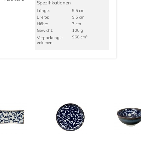
Spezifikationen
Länge:
9,5 cm
Breite:
9,5 cm
Höhe:
7 cm
Gewicht:
100 g
968 cm³
Verpackungs­
volumen: