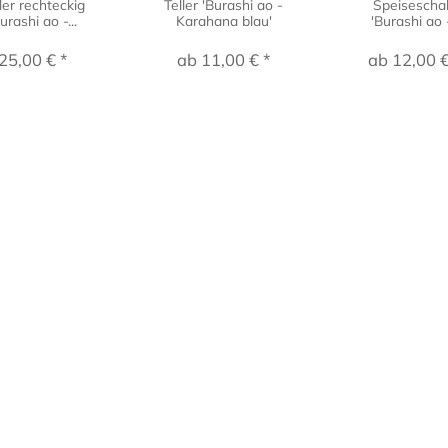
ler rechteckig
Teller 'Burashi ao -
Speisescha
urashi ao -...
Karahana blau'
'Burashi ao -
25,00 € *
ab 11,00 € *
ab 12,00 €