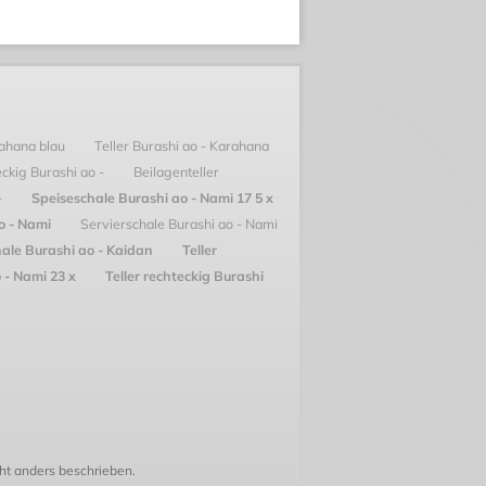
rahana blau
Teller Burashi ao - Karahana
eckig Burashi ao -
Beilagenteller
-
Speiseschale Burashi ao - Nami 17 5 x
ao - Nami
Servierschale Burashi ao - Nami
ale Burashi ao - Kaidan
Teller
 - Nami 23 x
Teller rechteckig Burashi
t anders beschrieben.