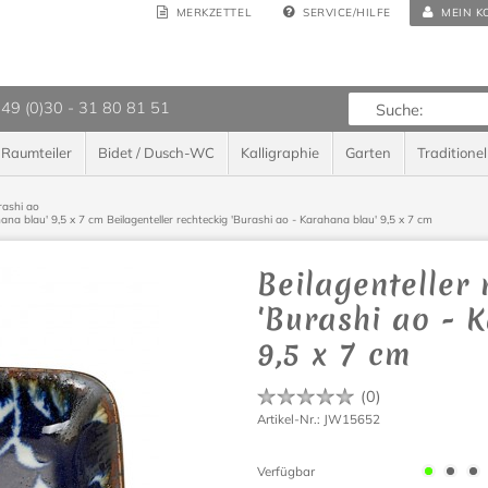
MERKZETTEL
SERVICE/HILFE
MEIN K
 49 (0)30 - 31 80 81 51
Raumteiler
Bidet / Dusch-WC
Kalligraphie
Garten
Traditionel
rashi ao
hana blau' 9,5 x 7 cm
Beilagenteller rechteckig 'Burashi ao - Karahana blau' 9,5 x 7 cm
Beilagenteller 
'Burashi ao - 
9,5 x 7 cm
(
0
)
Artikel-Nr.: JW15652
Verfügbar