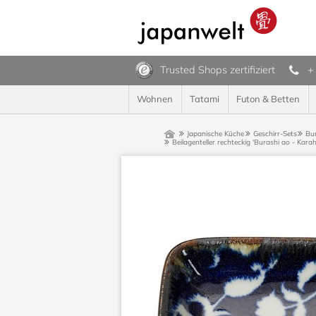
Trusted Shops zertifiziert
+
Wohnen
Tatami
Futon & Betten
Japanische Küche
Geschirr-Sets
Bu
Beilagenteller rechteckig 'Burashi ao - Kara