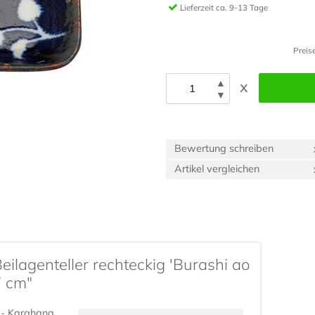
Lieferzeit
ca. 9-13 Tage
Preis
▲
x
▼
Bewertung schreiben
Artikel vergleichen
eilagenteller rechteckig 'Burashi ao
7 cm"
o - Karahana