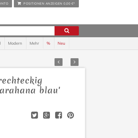
ONTO
POSITIONEN ANZEIGEN
0,00 €*
l
Modern
Mehr
%
Neu
Zurück
Vor
rechteckig
Karahana blau'