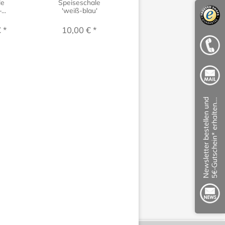
le
Speiseschale
Saucenschälchen -
...
'weiß-blau'
Karakusa...
 *
10,00 € *
7,00 € *