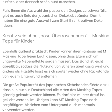
japanische Masking Tape zum perfekten Design-Tool für große
und kleine Kreative!
Japanisches Deko-Tape - Vom Alltagsgegenstand
zum gefragten Designmittel
Die Überraschung war groß, als 2006 in der japanische Firma
Kamoi ein Paket von einer Gruppe begeisterter Kundinnen
eintraf. In einem beiliegenden Brief bedankten sich die
Absenderinnen für die Existenz eines Produktes und baten sogar
darum, einmal die Fabrik des Unternehmens besichtigen zu
dürfen.
Seit seiner Gründung in den 20er Jahren des letzten
Jahrhunderts hatte sich das Unternehmen aus der Präfektur
Okayama hauptsächlich durch seine zuverlässigen
Fliegenfänger und praktischen Klebebänder einen Namen
gemacht. Also durchweg solide Gebrauchsgegenstände, aber
im Allgemeinen keine Produkte, die Kunden dazu verleiten, einen
Dankesbrief an das Unternehmen zu schreiben.
Das Produkt, das die Absenderinnen so sehr elektrisierte, war