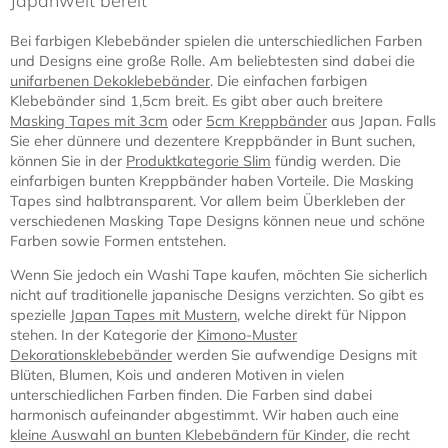
Masking Tape – Dekorieren &
Gestalten auf japanische Art
Masking Tapes aus Japan sind farbige Klebebänder aus
besonderem japanischen Papier. Sie sind halbtransparent
und lassen sich ähnlich leicht wie Malerkrepp verwenden.
Das japanische Kreppband ist bunt und hat verschiedene
asiatische Muster. Die besonderen Deko-Tapes werden
zur Verzierung von Möbeln, Büchern, Fotoalben, Decken,
Wänden und vielen weiteren teilweise empfindlichen
Untergründen genutzt.
Auf Japanwelt gibt es verschiedene Kreppklebebänder
mit unterschiedlichen Designs. Einige sind einfarbig,
andere haben spezielle japanische Muster und wieder
andere zeigen moderne Motive, teilweise im Kawaii-Stil.
Masking Tape (MT) von Kamoi bietet Ihnen völlig neue
Gestaltungs- und Designmöglichkeiten für Hobby und Beruf.
Das auf Grundlage von japanischem Washi-Papier hergestellte
Klebeband hat sich in den letzten Jahren zu einem beliebten
Medium von Designern auf aller Welt entwickelt. Farbenvielfalt,
leichte Handhabung und das spurenlose Ablösen machen das