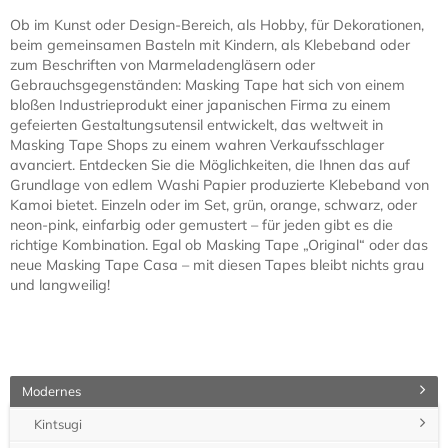
das firmeneigene „Masking Tape“ (kurz MT genannt), ein
Abdeckklebeband aus Washi-Papier, wie es beispielsweise
beim Lackieren von Autos eingesetzt werden kann. Die allesamt
aus dem künstlerischen Bereich stammenden Frauen lobten
dessen vielfältige Einsetzbarkeit und legten ihrem Schreiben
gleich noch ein selbst produziertes Buch bei, indem sie das Band
auf kreative Weise zur Gestaltung und als Dekorationsmittel
einsetzten.
Überrascht und fasziniert von den ungeahnten
Einsatzmöglichkeiten ihres eigenen Produktes, begrüßte die
Firma Kamoi schon wenig später drei der Damen in ihrer Fabrik
in Kurashiki. Sie äußerten den Wunsch, das bisher nur in einigen
Grundfarben wie blau, rot oder gelb erhältliche MT Masking
Tape auch in anderen Farbtönen nutzen zu wollen. Es
entwickelte sich ein fruchtbarer Dialog zwischen Verbrauchern
und Produzenten, in dessen Folge Kamoi mit durchschlagendem
Erfolg 20 neue Farben und Muster, nach Vorlagen der Künstler
und Designer, in das eigene Dekoklebeband-Sortiment aufnahm.
Durch die Veröffentlichung eines weiteren Buches mit neuen
Masking Tape Ideen, Ausstellungen von Künstlern und die
Berichterstattung in der japanischen und internationalen Presse,