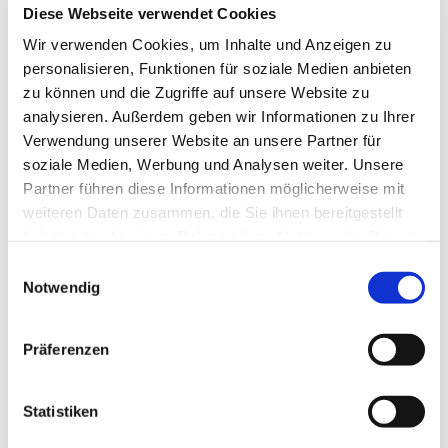
Diese Webseite verwendet Cookies
Wir verwenden Cookies, um Inhalte und Anzeigen zu
personalisieren, Funktionen für soziale Medien anbieten
zu können und die Zugriffe auf unsere Website zu
3,50 € *
analysieren. Außerdem geben wir Informationen zu Ihrer
Verwendung unserer Website an unsere Partner für
Zum Produkt
soziale Medien, Werbung und Analysen weiter. Unsere
Partner führen diese Informationen möglicherweise mit
weiteren Daten zusammen, die Sie ihnen bereitgestellt
Masking Tape – Matte
Black 100 mm
haben oder die sie im Rahmen Ihrer Nutzung der Dienste
gesammelt haben.
Einwilligungsauswahl
Notwendig
Präferenzen
18,50 € *
Statistiken
Zum Produkt