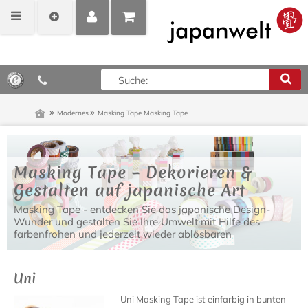
MEIN
POSITIONEN
0,00 €*
KONTO
ANZEIGEN
Modernes
Masking Tape
Masking Tape
Masking Tape – Dekorieren &
Gestalten auf japanische Art
Masking Tape - entdecken Sie das japanische Design-
Wunder und gestalten Sie Ihre Umwelt mit Hilfe des
farbenfrohen und jederzeit wieder ablösbaren
Klebebandes aus Japan nach Ihren Vorstellungen!
Uni
Uni Masking Tape ist einfarbig in bunten