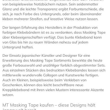
mm
9,50 € *
Zum Produkt
Masking Tape – Salmon
Pink 100 mm
18,50 € *
Zum Produkt
Sortierung:
Ansicht: