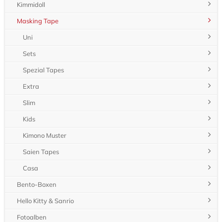
entdeckten auch andere Kreative die vielfältigen
Einsatzmöglichkeiten von Kamoi Masking Tape – ein neuer Trend
war geboren.
Mittlerweile bietet die Firma Kamoi neben den Original Masking
Tapes auch neue Arten wie das Masking Tape Casa, das extra
breite „Wide“ oder auch spezielles Klebeband für Kinder (Kids)
an.
Der Kult um das aus japanischem Reispapier (Washi) gefertigte
Klebeband hat dank der bis heute über 100 verschieden Farben
und Muster weltweite Ausmaße angenommen.
Dekoklebeband aus Japan – unbegrenzte
Einsatzmöglichkeiten und große Farbauswahl
Masking Tape lässt sich aufgrund seiner wunderbaren
Eigenschaften auch im privaten Bereich hervorragend zur
Dekoration unterschiedlicher Gegenstände oder zum Verzieren
von beispielsweise Notizbüchern nutzen. Sein seidenmatter
Glanz und die leichte Transparenz ergibt Farbunterschiede, die
sich, je nach Farbe des Untergrunds, oder beim übereinander
kleben mehrerer Streifen, auf kreative Weise nutzen lassen.