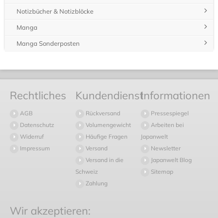
Der langen Erfahrung des Herstellers in der Produktion von
farbigen Klebebändern ist es zu verdanken, dass Masking Tape
über Klebeeigenschaften verfügt. Das bunte Klebeband kann
von Glas bis hin zu rauen Wänden nahezu auf jedem
Untergrund haften.
Der Einsatz japanischer Künstler und Designer für eine
Erweiterung des Masking Tape Sortiments bewirkte die heute
große Farbauswahl und unzähliger farblich abgestimmter Sets.
Aus einzelnen Stücken des bedruckten Klebebandes lassen sich
mittlerweile wundervolle Collagen und Kunstwerke fertigen.
Auch im Kleinen, beispielsweise beim Verkleben von
Geschenken, können das leicht beschriftbare neue
Kreppklebeband mit ihren vielen Mustern interessante Akzente
setzen.
MT Masking Tape kaufen – diese Designs hält
Japanwelt bereit
Bei farbigen Klebebänder spielen die unterschiedlichen Farben
und Designs eine große Rolle. Am beliebtesten sind dabei die
unifarbenen Dekoklebebänder
. Die einfachen farbigen