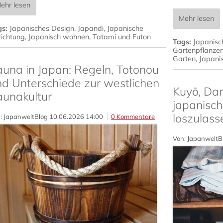
ehr lesen
Mehr lesen
gs:
Japanisches Design
,
Japandi
,
Japanische
richtung
,
Japanisch wohnen
,
Tatami und Futon
Tags:
Japanisc
Gartenpflanze
Garten
,
Japani
auna in Japan: Regeln, Totonou
nd Unterschiede zur westlichen
Kuyō, Dan
aunakultur
japanisch
loszulass
: JapanweltBlog
10.06.2026 14:00
0 Kommentare
Von: JapanweltB