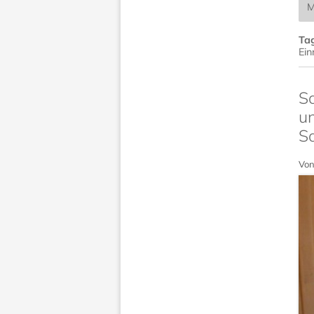
M
Ta
Ein
S
u
S
Von