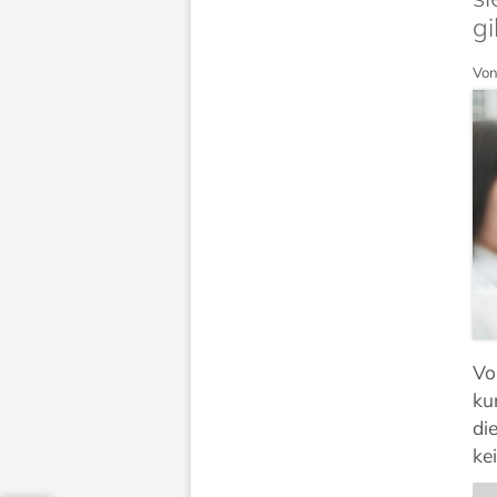
gi
Von
Vo
ku
di
ke