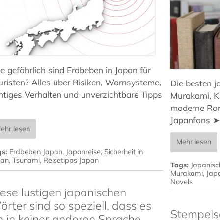
e gefährlich sind Erdbeben in Japan für
uristen? Alles über Risiken, Warnsysteme,
Die besten j
chtiges Verhalten und unverzichtbare Tipps
Murakami, Kl
moderne Rom
Japanfans ➤
ehr lesen
Mehr lesen
gs:
Erdbeben Japan
,
Japanreise
,
Sicherheit in
pan
,
Tsunami
,
Reisetipps Japan
Tags:
Japanisch
Murakami
,
Japa
Novels
ese lustigen japanischen
rter sind so speziell, dass es
Stempels
e in keiner anderen Sprache