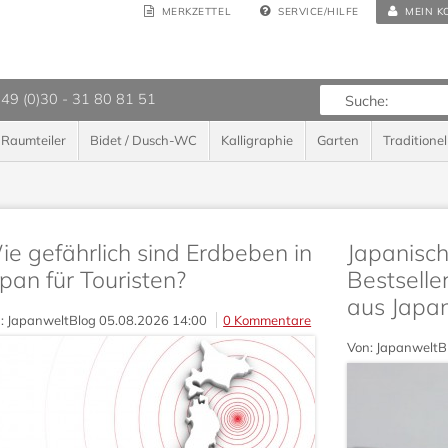
MERKZETTEL
SERVICE/HILFE
MEIN K
 49 (0)30 - 31 80 81 51
Raumteiler
Bidet / Dusch-WC
Kalligraphie
Garten
Traditionel
e gefährlich sind Erdbeben in
Japanische
pan für Touristen?
Bestsell
aus Japa
: JapanweltBlog
05.08.2026 14:00
0 Kommentare
Von: JapanweltB