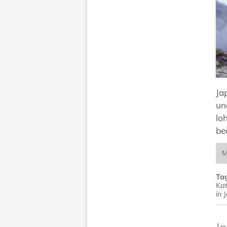
Ja
un
lo
be
M
Ta
Kat
in 