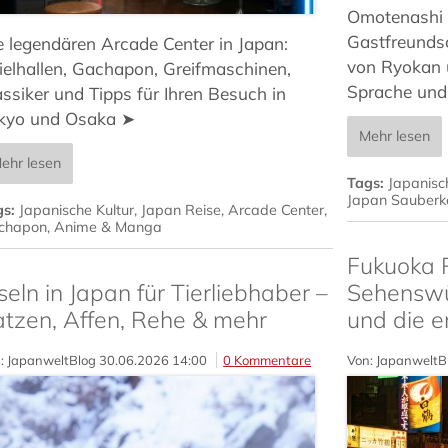
Omotenashi -
Gastfreundsc
e legendären Arcade Center in Japan:
von Ryokan 
ielhallen, Gachapon, Greifmaschinen,
Sprache und
assiker und Tipps für Ihren Besuch in
kyo und Osaka ➤
Mehr lesen
ehr lesen
Tags:
Japanisc
Japan Sauberke
gs:
Japanische Kultur
,
Japan Reise
,
Arcade Center
,
chapon
,
Anime & Manga
Fukuoka R
seln in Japan für Tierliebhaber –
Sehenswü
atzen, Affen, Rehe & mehr
und die e
: JapanweltBlog
30.06.2026 14:00
0 Kommentare
Von: JapanweltB