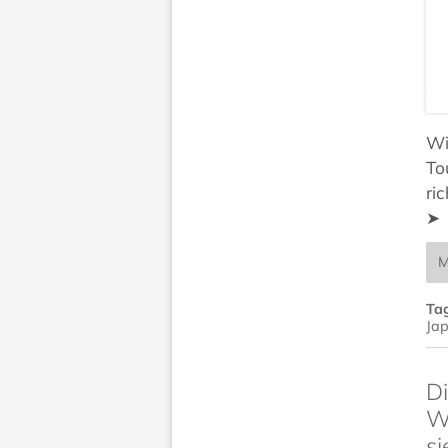
Wi
To
ri
➤
M
Ta
Ja
Di
Wö
si