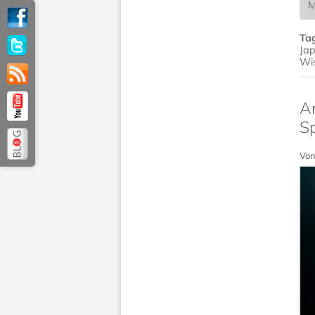
M
Ta
Jap
Wi
A
Sp
Von