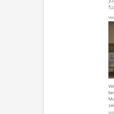
Ja
fü
Von
Wa
be
Ma
ze