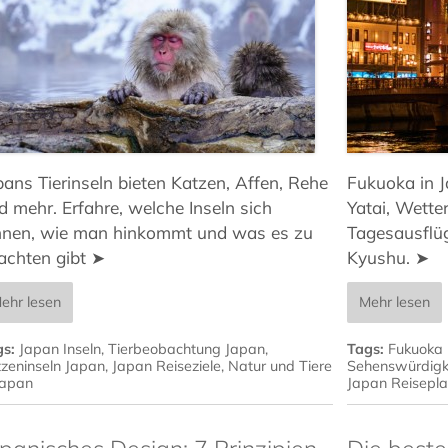
pans Tierinseln bieten Katzen, Affen, Rehe
Fukuoka in 
d mehr. Erfahre, welche Inseln sich
Yatai, Wetter
hnen, wie man hinkommt und was es zu
Tagesausflüg
achten gibt ➤
Kyushu. ➤
ehr lesen
Mehr lesen
gs:
Japan Inseln
,
Tierbeobachtung Japan
,
Tags:
Fukuoka 
zeninseln Japan
,
Japan Reiseziele
,
Natur und Tiere
Sehenswürdigk
Japan
Japan Reisepl