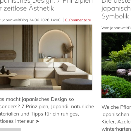
panisches Design: 7 Prinzipien
Die beste
r zeitlose Ästhetik
japanisch
Symbolik
: JapanweltBlog
24.06.2026 14:00
0 Kommentare
Von: JapanweltB
s macht japanisches Design so
sonders? 7 Prinzipien, Japandi, natürliche
Welche Pfla
terialien und Tipps für ein ruhiges,
japanischen
itloses Interieur ➤
Kiefer, Azal
winterharten