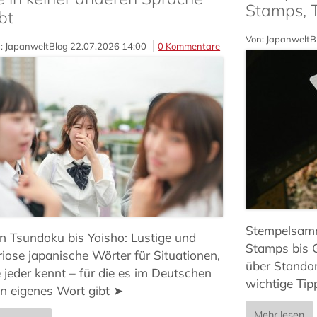
Stamps, 
bt
Von: JapanweltB
: JapanweltBlog
22.07.2026 14:00
0 Kommentare
Stempelsamme
n Tsundoku bis Yoisho: Lustige und
Stamps bis 
riose japanische Wörter für Situationen,
über Stando
e jeder kennt – für die es im Deutschen
wichtige Tip
in eigenes Wort gibt ➤
Mehr lesen