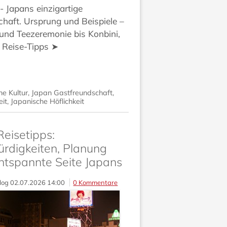
 Japans einzigartige
haft. Ursprung und Beispiele –
und Teezeremonie bis Konbini,
 Reise-Tipps ➤
he Kultur
,
Japan Gastfreundschaft
,
it
,
Japanische Höflichkeit
eisetipps:
rdigkeiten, Planung
ntspannte Seite Japans
log
02.07.2026 14:00
0 Kommentare