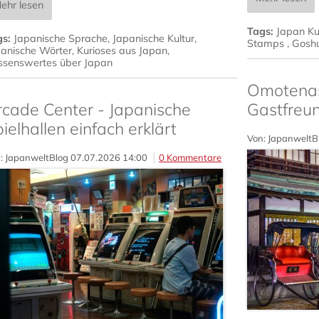
ehr lesen
Tags:
Japan Ku
gs:
Japanische Sprache
,
Japanische Kultur
,
Stamps
,
Gosh
anische Wörter
,
Kurioses aus Japan
,
ssenswertes über Japan
Omotenash
rcade Center - Japanische
Gastfreun
ielhallen einfach erklärt
Von: JapanweltB
: JapanweltBlog
07.07.2026 14:00
0 Kommentare