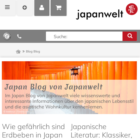
MEIN
POSITIONEN
0,00 €*
KONTO
ANZEIGEN
Blog
Blog
Japan Blog von Japanwelt
Im Japan Blog von Japanwelt viele wissenswerte und
interessante Informationen über den japanischen Lebensstil
und die asiatische Wohnkultur kennenlernen.
Wie gefährlich sind
Japanische
Erdbeben in Japan
Literatur: Klassiker,