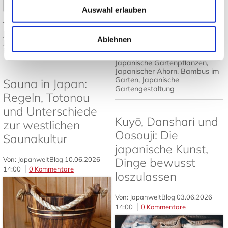
Mehr lesen
➤
Auswahl erlauben
Tags:
Japanisches Design
,
Mehr lesen
Japandi
,
Japanische Einrichtung
,
Ablehnen
Japanisch wohnen
,
Tatami und
Futon
Tags:
Japanischer Garten
,
Japanische Gartenpflanzen
,
Japanischer Ahorn
,
Bambus im
Garten
,
Japanische
Sauna in Japan:
Gartengestaltung
Regeln, Totonou
und Unterschiede
Kuyō, Danshari und
zur westlichen
Oosouji: Die
Saunakultur
japanische Kunst,
Von: JapanweltBlog
10.06.2026
Dinge bewusst
14:00
0 Kommentare
loszulassen
Von: JapanweltBlog
03.06.2026
14:00
0 Kommentare