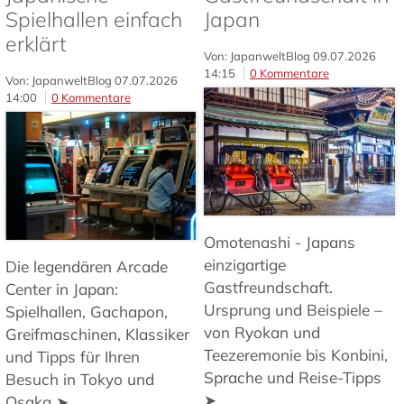
Spielhallen einfach
Japan
erklärt
Von: JapanweltBlog
09.07.2026
14:15
0 Kommentare
Von: JapanweltBlog
07.07.2026
14:00
0 Kommentare
Omotenashi - Japans
einzigartige
Die legendären Arcade
Gastfreundschaft.
Center in Japan:
Ursprung und Beispiele –
Spielhallen, Gachapon,
von Ryokan und
Greifmaschinen, Klassiker
Teezeremonie bis Konbini,
und Tipps für Ihren
Sprache und Reise-Tipps
Besuch in Tokyo und
➤
Osaka ➤