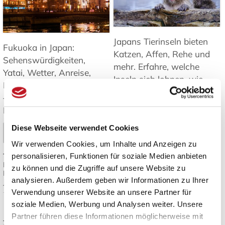
Japans Tierinseln bieten
Fukuoka in Japan:
Katzen, Affen, Rehe und
Sehenswürdigkeiten,
mehr. Erfahre, welche
Yatai, Wetter, Anreise,
Inseln sich lohnen, wie
Inseln und Tagesausflüge
man hinkommt und was
– Tipps für Ihre Reise nach
es zu beachten gibt ➤
Kyushu. ➤
Mehr lesen
Diese Webseite verwendet Cookies
Mehr lesen
Wir verwenden Cookies, um Inhalte und Anzeigen zu
Tags:
Japan Inseln
,
personalisieren, Funktionen für soziale Medien anbieten
Tags:
Fukuoka Reisetipps
,
Tierbeobachtung Japan
,
Fukuoka Sehenswürdigkeiten
,
Katzeninseln Japan
,
Japan
zu können und die Zugriffe auf unsere Website zu
Kyushu Reise
,
Yatai Streetfood
,
Reiseziele
,
Natur und Tiere in
analysieren. Außerdem geben wir Informationen zu Ihrer
Japan Reiseplanung
Japan
Verwendung unserer Website an unsere Partner für
soziale Medien, Werbung und Analysen weiter. Unsere
Japanisches Design:
Die besten
Partner führen diese Informationen möglicherweise mit