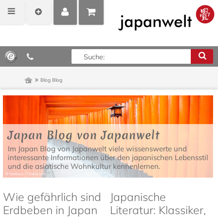
MEIN
POSITIONEN
0,00 €*
KONTO
ANZEIGEN
Blog
Blog
Japan Blog von Japanwelt
Im Japan Blog von Japanwelt viele wissenswerte und
interessante Informationen über den japanischen Lebensstil
und die asiatische Wohnkultur kennenlernen.
Wie gefährlich sind
Japanische
Erdbeben in Japan
Literatur: Klassiker,