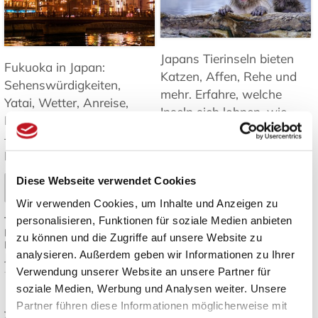
Japans Tierinseln bieten
Fukuoka in Japan:
Katzen, Affen, Rehe und
Sehenswürdigkeiten,
mehr. Erfahre, welche
Yatai, Wetter, Anreise,
Inseln sich lohnen, wie
Inseln und Tagesausflüge
man hinkommt und was
– Tipps für Ihre Reise nach
es zu beachten gibt ➤
Kyushu. ➤
Mehr lesen
Diese Webseite verwendet Cookies
Mehr lesen
Wir verwenden Cookies, um Inhalte und Anzeigen zu
Tags:
Japan Inseln
,
personalisieren, Funktionen für soziale Medien anbieten
Tags:
Fukuoka Reisetipps
,
Tierbeobachtung Japan
,
Fukuoka Sehenswürdigkeiten
,
Katzeninseln Japan
,
Japan
zu können und die Zugriffe auf unsere Website zu
Kyushu Reise
,
Yatai Streetfood
,
Reiseziele
,
Natur und Tiere in
analysieren. Außerdem geben wir Informationen zu Ihrer
Japan Reiseplanung
Japan
Verwendung unserer Website an unsere Partner für
soziale Medien, Werbung und Analysen weiter. Unsere
Japanisches Design:
Die besten
Partner führen diese Informationen möglicherweise mit