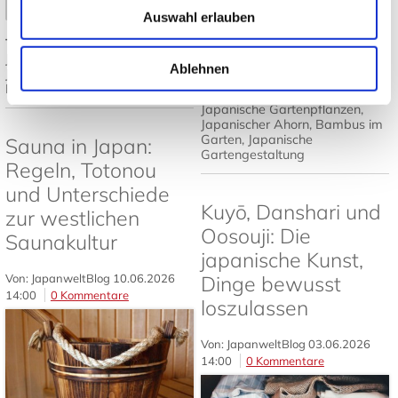
Mehr lesen
➤
Auswahl erlauben
Tags:
Japanisches Design
,
Mehr lesen
Japandi
,
Japanische Einrichtung
,
Ablehnen
Japanisch wohnen
,
Tatami und
Futon
Tags:
Japanischer Garten
,
Japanische Gartenpflanzen
,
Japanischer Ahorn
,
Bambus im
Garten
,
Japanische
Sauna in Japan:
Gartengestaltung
Regeln, Totonou
und Unterschiede
Kuyō, Danshari und
zur westlichen
Oosouji: Die
Saunakultur
japanische Kunst,
Von: JapanweltBlog
10.06.2026
Dinge bewusst
14:00
0 Kommentare
loszulassen
Von: JapanweltBlog
03.06.2026
14:00
0 Kommentare