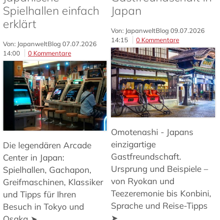
Spielhallen einfach
Japan
erklärt
Von: JapanweltBlog
09.07.2026
14:15
0 Kommentare
Von: JapanweltBlog
07.07.2026
14:00
0 Kommentare
Omotenashi - Japans
einzigartige
Die legendären Arcade
Gastfreundschaft.
Center in Japan:
Ursprung und Beispiele –
Spielhallen, Gachapon,
von Ryokan und
Greifmaschinen, Klassiker
Teezeremonie bis Konbini,
und Tipps für Ihren
Sprache und Reise-Tipps
Besuch in Tokyo und
➤
Osaka ➤