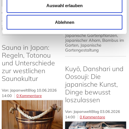
Mehr lesen
➤
Auswahl erlauben
Tags:
Japanisches Design
,
Mehr lesen
Japandi
,
Japanische Einrichtung
,
Ablehnen
Japanisch wohnen
,
Tatami und
Futon
Tags:
Japanischer Garten
,
Japanische Gartenpflanzen
,
Japanischer Ahorn
,
Bambus im
Garten
,
Japanische
Sauna in Japan:
Gartengestaltung
Regeln, Totonou
und Unterschiede
Kuyō, Danshari und
zur westlichen
Oosouji: Die
Saunakultur
japanische Kunst,
Von: JapanweltBlog
10.06.2026
Dinge bewusst
14:00
0 Kommentare
loszulassen
Von: JapanweltBlog
03.06.2026
14:00
0 Kommentare