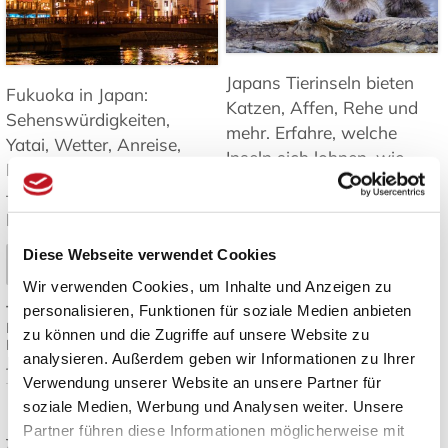
Japans Tierinseln bieten
Fukuoka in Japan:
Katzen, Affen, Rehe und
Sehenswürdigkeiten,
mehr. Erfahre, welche
Yatai, Wetter, Anreise,
Inseln sich lohnen, wie
Inseln und Tagesausflüge
man hinkommt und was
– Tipps für Ihre Reise nach
es zu beachten gibt ➤
Kyushu. ➤
Mehr lesen
Diese Webseite verwendet Cookies
Mehr lesen
Wir verwenden Cookies, um Inhalte und Anzeigen zu
Tags:
Japan Inseln
,
personalisieren, Funktionen für soziale Medien anbieten
Tags:
Fukuoka Reisetipps
,
Tierbeobachtung Japan
,
Fukuoka Sehenswürdigkeiten
,
Katzeninseln Japan
,
Japan
zu können und die Zugriffe auf unsere Website zu
Kyushu Reise
,
Yatai Streetfood
,
Reiseziele
,
Natur und Tiere in
analysieren. Außerdem geben wir Informationen zu Ihrer
Japan Reiseplanung
Japan
Verwendung unserer Website an unsere Partner für
soziale Medien, Werbung und Analysen weiter. Unsere
Japanisches Design:
Die besten
Partner führen diese Informationen möglicherweise mit