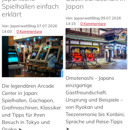
Spielhallen einfach
Japan
erklärt
Von: JapanweltBlog
09.07.2026
14:15
0 Kommentare
Von: JapanweltBlog
07.07.2026
14:00
0 Kommentare
Omotenashi - Japans
einzigartige
Die legendären Arcade
Gastfreundschaft.
Center in Japan:
Ursprung und Beispiele –
Spielhallen, Gachapon,
von Ryokan und
Greifmaschinen, Klassiker
Teezeremonie bis Konbini,
und Tipps für Ihren
Sprache und Reise-Tipps
Besuch in Tokyo und
➤
Osaka ➤