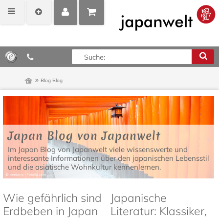
MEIN
POSITIONEN
0,00 €*
KONTO
ANZEIGEN
Blog
Blog
Japan Blog von Japanwelt
Im Japan Blog von Japanwelt viele wissenswerte und
interessante Informationen über den japanischen Lebensstil
und die asiatische Wohnkultur kennenlernen.
Wie gefährlich sind
Japanische
Erdbeben in Japan
Literatur: Klassiker,