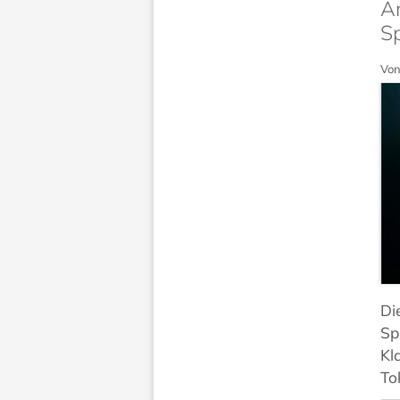
A
Sp
Von
Di
Sp
Kl
To