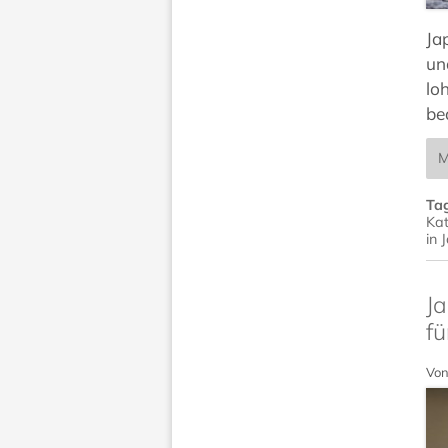
Ja
un
lo
be
M
Ta
Kat
in 
Ja
fü
Von