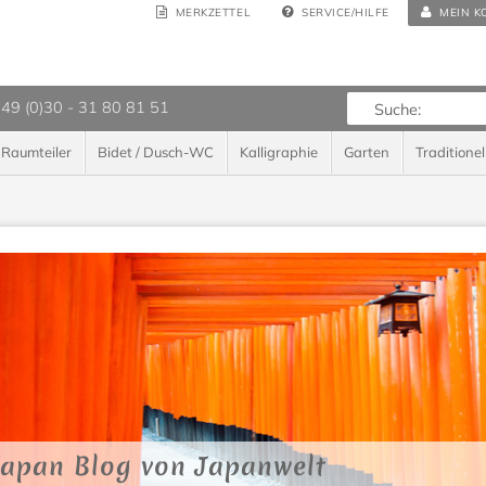
MERKZETTEL
SERVICE/HILFE
MEIN K
 49 (0)30 - 31 80 81 51
Raumteiler
Bidet / Dusch-WC
Kalligraphie
Garten
Traditionel
Japan Blog von Japanwelt