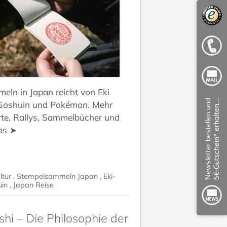
ln in Japan reicht von Eki
Goshuin und Pokémon. Mehr
rte, Rallys, Sammelbücher und
ps ➤
ltur
,
Stempelsammeln Japan
,
Eki-
uin
,
Japan Reise
i – Die Philosophie der