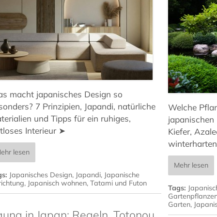
s macht japanisches Design so
sonders? 7 Prinzipien, Japandi, natürliche
Welche Pfla
terialien und Tipps für ein ruhiges,
japanischen
itloses Interieur ➤
Kiefer, Azal
winterharten
ehr lesen
Mehr lesen
gs:
Japanisches Design
,
Japandi
,
Japanische
richtung
,
Japanisch wohnen
,
Tatami und Futon
Tags:
Japanisc
Gartenpflanze
Garten
,
Japani
auna in Japan: Regeln, Totonou