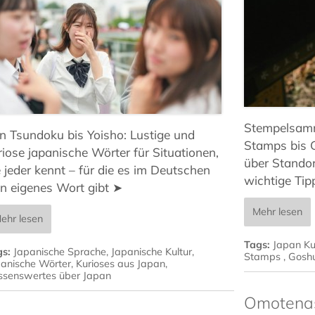
Stempelsamme
n Tsundoku bis Yoisho: Lustige und
Stamps bis 
riose japanische Wörter für Situationen,
über Stando
e jeder kennt – für die es im Deutschen
wichtige Tip
in eigenes Wort gibt ➤
Mehr lesen
ehr lesen
Tags:
Japan Ku
gs:
Japanische Sprache
,
Japanische Kultur
,
Stamps
,
Gosh
anische Wörter
,
Kurioses aus Japan
,
ssenswertes über Japan
Omotenash