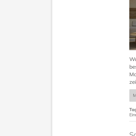
Wa
be
Ma
ze
M
Ta
Ein
S