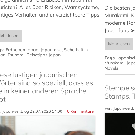
uristen? Alles über Risiken, Warnsysteme,
Die besten j
chtiges Verhalten und unverzichtbare Tipps
Murakami, Kl
moderne Rom
Japanfans ➤
ehr lesen
Mehr lesen
gs:
Erdbeben Japan
,
Japanreise
,
Sicherheit in
pan
,
Tsunami
,
Reisetipps Japan
Tags:
Japanisch
Murakami
,
Japa
Novels
ese lustigen japanischen
rter sind so speziell, dass es
Stempels
e in keiner anderen Sprache
Stamps, 
bt
Von: JapanweltB
: JapanweltBlog
22.07.2026 14:00
0 Kommentare