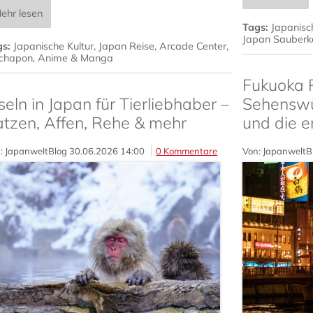
ehr lesen
Tags:
Japanisc
Japan Sauberke
gs:
Japanische Kultur
,
Japan Reise
,
Arcade Center
,
chapon
,
Anime & Manga
Fukuoka R
seln in Japan für Tierliebhaber –
Sehenswü
atzen, Affen, Rehe & mehr
und die e
: JapanweltBlog
30.06.2026 14:00
0 Kommentare
Von: JapanweltB