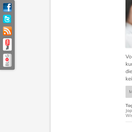
Vo
ku
di
ke
M
Ta
Jap
Wi