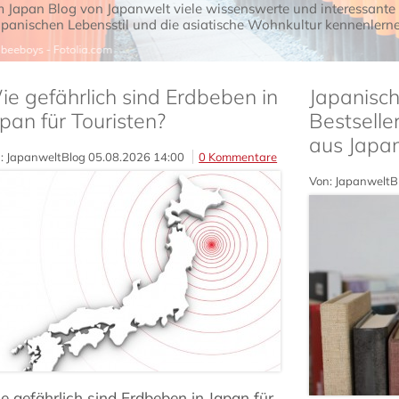
m Japan Blog von Japanwelt viele wissenswerte und interessante
apanischen Lebensstil und die asiatische Wohnkultur kennenlerne
e gefährlich sind Erdbeben in
Japanische
pan für Touristen?
Bestsell
aus Japa
: JapanweltBlog
05.08.2026 14:00
0 Kommentare
Von: JapanweltB
e gefährlich sind Erdbeben in Japan für