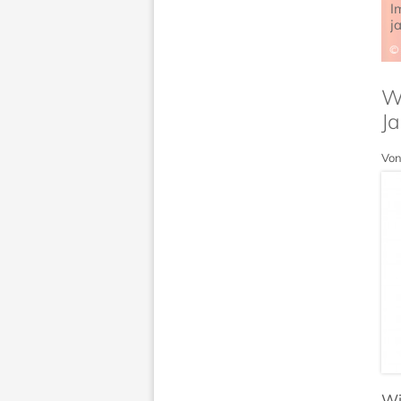
I
j
Wi
Ja
Von
Wi