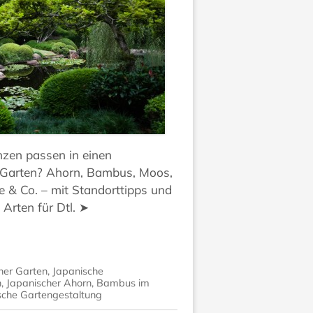
nzen passen in einen
 Garten? Ahorn, Bambus, Moos,
ee & Co. – mit Standorttipps und
 Arten für Dtl. ➤
her Garten
,
Japanische
n
,
Japanischer Ahorn
,
Bambus im
sche Gartengestaltung