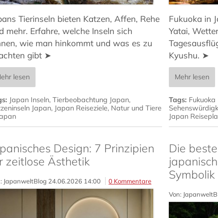
pans Tierinseln bieten Katzen, Affen, Rehe
Fukuoka in 
d mehr. Erfahre, welche Inseln sich
Yatai, Wetter
hnen, wie man hinkommt und was es zu
Tagesausflüg
achten gibt ➤
Kyushu. ➤
ehr lesen
Mehr lesen
gs:
Japan Inseln
,
Tierbeobachtung Japan
,
Tags:
Fukuoka 
zeninseln Japan
,
Japan Reiseziele
,
Natur und Tiere
Sehenswürdigk
Japan
Japan Reisepl
panisches Design: 7 Prinzipien
Die beste
r zeitlose Ästhetik
japanisch
Symbolik
: JapanweltBlog
24.06.2026 14:00
0 Kommentare
Von: JapanweltB