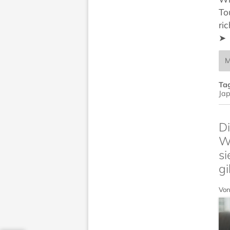
To
ri
➤
M
Ta
Ja
Di
Wö
si
gi
Von