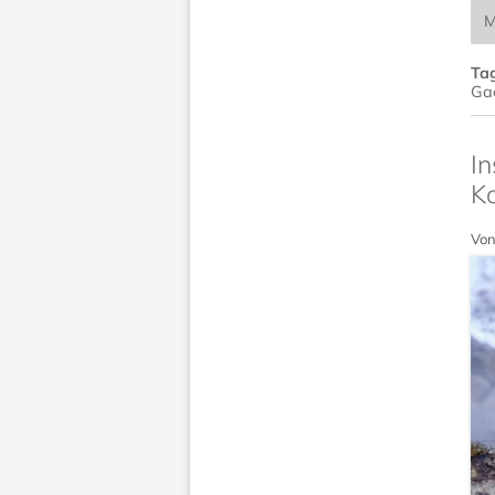
M
Ta
Ga
In
K
Von