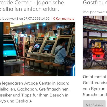
rcade Center - Japanische
Gastfreun
ielhallen einfach erklärt
Von: JapanweltB
: JapanweltBlog
07.07.2026 14:00
0 Kommentare
Omotenashi -
Gastfreundsc
e legendären Arcade Center in Japan:
von Ryokan 
ielhallen, Gachapon, Greifmaschinen,
Sprache und
assiker und Tipps für Ihren Besuch in
kyo und Osaka ➤
Mehr lesen