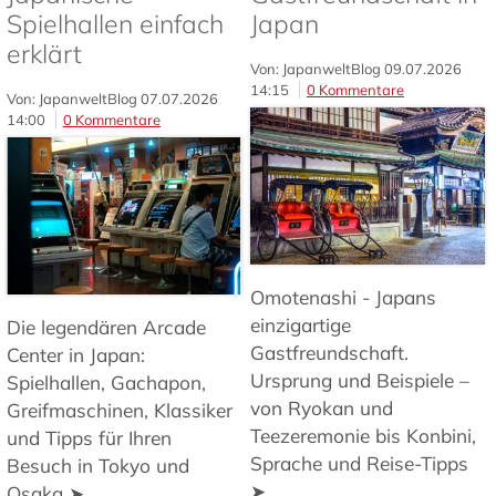
Spielhallen einfach
Japan
erklärt
Von: JapanweltBlog
09.07.2026
14:15
0 Kommentare
Von: JapanweltBlog
07.07.2026
14:00
0 Kommentare
Omotenashi - Japans
einzigartige
Die legendären Arcade
Gastfreundschaft.
Center in Japan:
Ursprung und Beispiele –
Spielhallen, Gachapon,
von Ryokan und
Greifmaschinen, Klassiker
Teezeremonie bis Konbini,
und Tipps für Ihren
Sprache und Reise-Tipps
Besuch in Tokyo und
➤
Osaka ➤