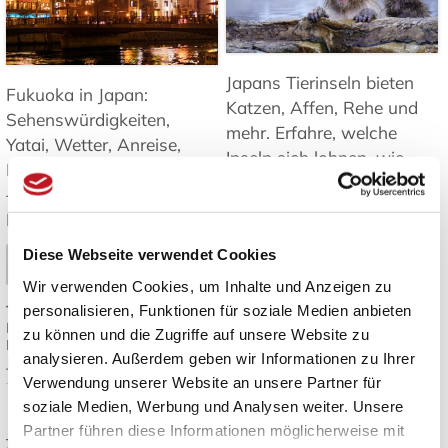
Japans Tierinseln bieten
Fukuoka in Japan:
Katzen, Affen, Rehe und
Sehenswürdigkeiten,
mehr. Erfahre, welche
Yatai, Wetter, Anreise,
Inseln sich lohnen, wie
Inseln und Tagesausflüge
man hinkommt und was
– Tipps für Ihre Reise nach
es zu beachten gibt ➤
Kyushu. ➤
Mehr lesen
Diese Webseite verwendet Cookies
Mehr lesen
Wir verwenden Cookies, um Inhalte und Anzeigen zu
Tags:
Japan Inseln
,
personalisieren, Funktionen für soziale Medien anbieten
Tags:
Fukuoka Reisetipps
,
Tierbeobachtung Japan
,
Fukuoka Sehenswürdigkeiten
,
Katzeninseln Japan
,
Japan
zu können und die Zugriffe auf unsere Website zu
Kyushu Reise
,
Yatai Streetfood
,
Reiseziele
,
Natur und Tiere in
analysieren. Außerdem geben wir Informationen zu Ihrer
Japan Reiseplanung
Japan
Verwendung unserer Website an unsere Partner für
soziale Medien, Werbung und Analysen weiter. Unsere
Japanisches Design:
Die besten
Partner führen diese Informationen möglicherweise mit