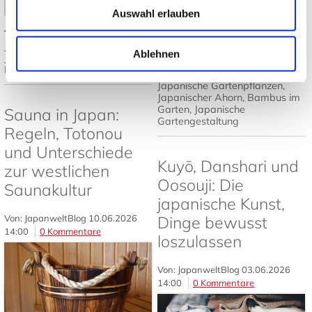
Mehr lesen
➤
Auswahl erlauben
Tags:
Japanisches Design
,
Mehr lesen
Japandi
,
Japanische Einrichtung
,
Ablehnen
Japanisch wohnen
,
Tatami und
Futon
Tags:
Japanischer Garten
,
Japanische Gartenpflanzen
,
Japanischer Ahorn
,
Bambus im
Garten
,
Japanische
Sauna in Japan:
Gartengestaltung
Regeln, Totonou
und Unterschiede
Kuyō, Danshari und
zur westlichen
Oosouji: Die
Saunakultur
japanische Kunst,
Von: JapanweltBlog
10.06.2026
Dinge bewusst
14:00
0 Kommentare
loszulassen
Von: JapanweltBlog
03.06.2026
14:00
0 Kommentare