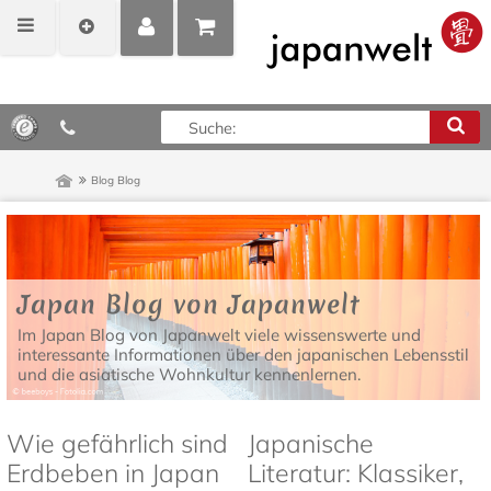
MEIN
POSITIONEN
0,00 €*
KONTO
ANZEIGEN
Blog
Blog
Japan Blog von Japanwelt
Im Japan Blog von Japanwelt viele wissenswerte und
interessante Informationen über den japanischen Lebensstil
und die asiatische Wohnkultur kennenlernen.
Wie gefährlich sind
Japanische
Erdbeben in Japan
Literatur: Klassiker,