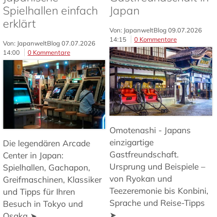
Spielhallen einfach
Japan
erklärt
Von: JapanweltBlog
09.07.2026
14:15
0 Kommentare
Von: JapanweltBlog
07.07.2026
14:00
0 Kommentare
Omotenashi - Japans
einzigartige
Die legendären Arcade
Gastfreundschaft.
Center in Japan:
Ursprung und Beispiele –
Spielhallen, Gachapon,
von Ryokan und
Greifmaschinen, Klassiker
Teezeremonie bis Konbini,
und Tipps für Ihren
Sprache und Reise-Tipps
Besuch in Tokyo und
➤
Osaka ➤