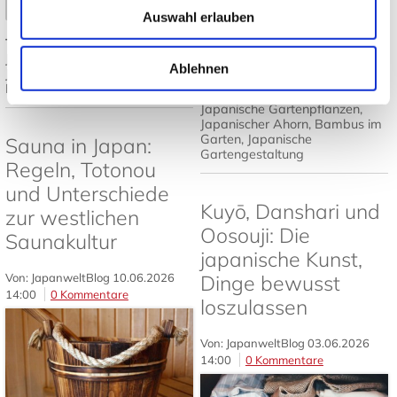
Mehr lesen
➤
Auswahl erlauben
Tags:
Japanisches Design
,
Mehr lesen
Japandi
,
Japanische Einrichtung
,
Ablehnen
Japanisch wohnen
,
Tatami und
Futon
Tags:
Japanischer Garten
,
Japanische Gartenpflanzen
,
Japanischer Ahorn
,
Bambus im
Garten
,
Japanische
Sauna in Japan:
Gartengestaltung
Regeln, Totonou
und Unterschiede
Kuyō, Danshari und
zur westlichen
Oosouji: Die
Saunakultur
japanische Kunst,
Von: JapanweltBlog
10.06.2026
Dinge bewusst
14:00
0 Kommentare
loszulassen
Von: JapanweltBlog
03.06.2026
14:00
0 Kommentare