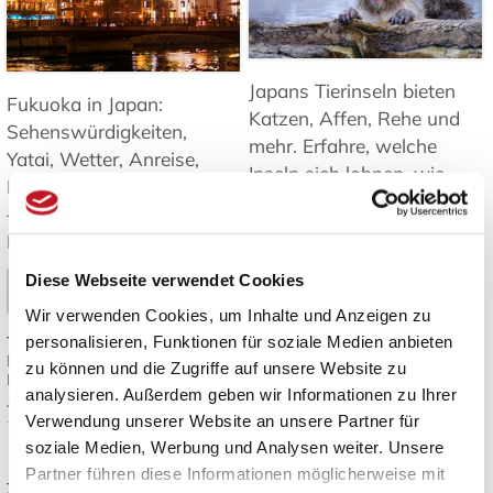
Japans Tierinseln bieten
Fukuoka in Japan:
Katzen, Affen, Rehe und
Sehenswürdigkeiten,
mehr. Erfahre, welche
Yatai, Wetter, Anreise,
Inseln sich lohnen, wie
Inseln und Tagesausflüge
man hinkommt und was
– Tipps für Ihre Reise nach
es zu beachten gibt ➤
Kyushu. ➤
Mehr lesen
Diese Webseite verwendet Cookies
Mehr lesen
Wir verwenden Cookies, um Inhalte und Anzeigen zu
Tags:
Japan Inseln
,
personalisieren, Funktionen für soziale Medien anbieten
Tags:
Fukuoka Reisetipps
,
Tierbeobachtung Japan
,
Fukuoka Sehenswürdigkeiten
,
Katzeninseln Japan
,
Japan
zu können und die Zugriffe auf unsere Website zu
Kyushu Reise
,
Yatai Streetfood
,
Reiseziele
,
Natur und Tiere in
analysieren. Außerdem geben wir Informationen zu Ihrer
Japan Reiseplanung
Japan
Verwendung unserer Website an unsere Partner für
soziale Medien, Werbung und Analysen weiter. Unsere
Japanisches Design:
Die besten
Partner führen diese Informationen möglicherweise mit