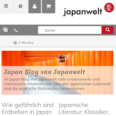
MEIN
POSITIONEN
0,00 €*
KONTO
ANZEIGEN
Blog
Blog
Japan Blog von Japanwelt
Im Japan Blog von Japanwelt viele wissenswerte und
interessante Informationen über den japanischen Lebensstil
und die asiatische Wohnkultur kennenlernen.
Wie gefährlich sind
Japanische
Erdbeben in Japan
Literatur: Klassiker,