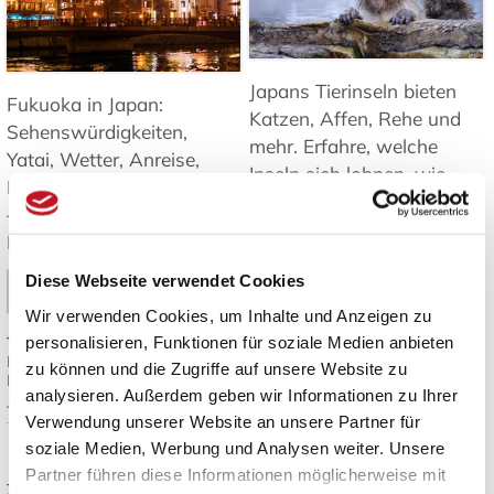
Japans Tierinseln bieten
Fukuoka in Japan:
Katzen, Affen, Rehe und
Sehenswürdigkeiten,
mehr. Erfahre, welche
Yatai, Wetter, Anreise,
Inseln sich lohnen, wie
Inseln und Tagesausflüge
man hinkommt und was
– Tipps für Ihre Reise nach
es zu beachten gibt ➤
Kyushu. ➤
Mehr lesen
Diese Webseite verwendet Cookies
Mehr lesen
Wir verwenden Cookies, um Inhalte und Anzeigen zu
Tags:
Japan Inseln
,
personalisieren, Funktionen für soziale Medien anbieten
Tags:
Fukuoka Reisetipps
,
Tierbeobachtung Japan
,
Fukuoka Sehenswürdigkeiten
,
Katzeninseln Japan
,
Japan
zu können und die Zugriffe auf unsere Website zu
Kyushu Reise
,
Yatai Streetfood
,
Reiseziele
,
Natur und Tiere in
analysieren. Außerdem geben wir Informationen zu Ihrer
Japan Reiseplanung
Japan
Verwendung unserer Website an unsere Partner für
soziale Medien, Werbung und Analysen weiter. Unsere
Japanisches Design:
Die besten
Partner führen diese Informationen möglicherweise mit