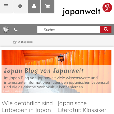
MEIN
POSITIONEN
0,00 €*
KONTO
ANZEIGEN
Blog
Blog
Japan Blog von Japanwelt
Im Japan Blog von Japanwelt viele wissenswerte und
interessante Informationen über den japanischen Lebensstil
und die asiatische Wohnkultur kennenlernen.
Wie gefährlich sind
Japanische
Erdbeben in Japan
Literatur: Klassiker,