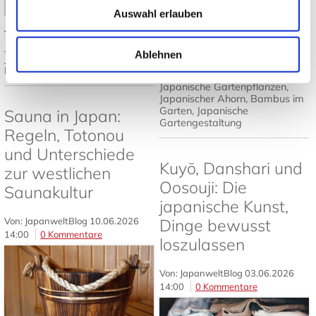
Mehr lesen
➤
Auswahl erlauben
Tags:
Japanisches Design
,
Mehr lesen
Japandi
,
Japanische Einrichtung
,
Ablehnen
Japanisch wohnen
,
Tatami und
Futon
Tags:
Japanischer Garten
,
Japanische Gartenpflanzen
,
Japanischer Ahorn
,
Bambus im
Garten
,
Japanische
Sauna in Japan:
Gartengestaltung
Regeln, Totonou
und Unterschiede
Kuyō, Danshari und
zur westlichen
Oosouji: Die
Saunakultur
japanische Kunst,
Von: JapanweltBlog
10.06.2026
Dinge bewusst
14:00
0 Kommentare
loszulassen
Von: JapanweltBlog
03.06.2026
14:00
0 Kommentare