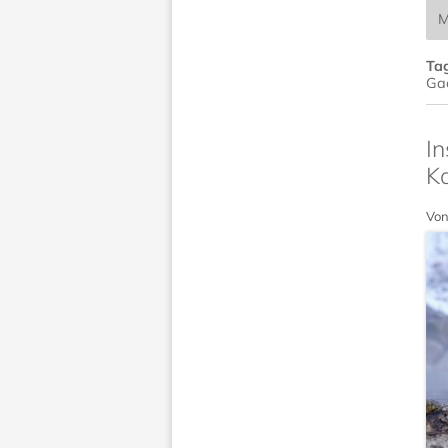
M
Ta
Ga
In
K
Von