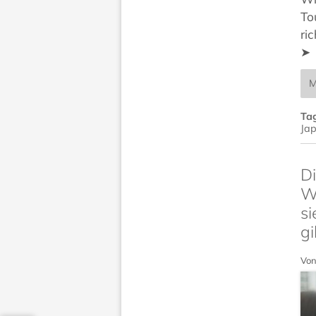
To
ri
➤
M
Ta
Ja
Di
Wö
si
gi
Von