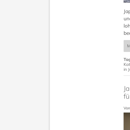
Ja
un
lo
be
M
Ta
Kat
in 
Ja
fü
Von