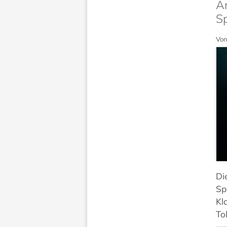
A
Sp
Von
Di
Sp
Kl
To