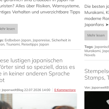
uristen? Alles über Risiken, Warnsysteme,
Die besten j
chtiges Verhalten und unverzichtbare Tipps
Murakami, Kl
moderne Rom
Japanfans ➤
ehr lesen
Mehr lesen
gs:
Erdbeben Japan
,
Japanreise
,
Sicherheit in
pan
,
Tsunami
,
Reisetipps Japan
Tags:
Japanisch
Murakami
,
Japa
Novels
ese lustigen japanischen
rter sind so speziell, dass es
Stempels
e in keiner anderen Sprache
Stamps, 
bt
Von: JapanweltB
: JapanweltBlog
22.07.2026 14:00
0 Kommentare