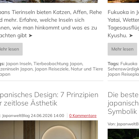
pans Tierinseln bieten Katzen, Affen, Rehe
Fukuoka in 
d mehr. Erfahre, welche Inseln sich
Yatai, Wetter
hnen, wie man hinkommt und was es zu
Tagesausflüg
achten gibt ➤
Kyushu. ➤
ehr lesen
Mehr lesen
gs:
Japan Inseln
,
Tierbeobachtung Japan
,
Tags:
Fukuoka 
zeninseln Japan
,
Japan Reiseziele
,
Natur und Tiere
Sehenswürdigk
Japan
Japan Reisepl
panisches Design: 7 Prinzipien
Die beste
r zeitlose Ästhetik
japanisch
Symbolik
: JapanweltBlog
24.06.2026 14:00
0 Kommentare
Von: JapanweltB