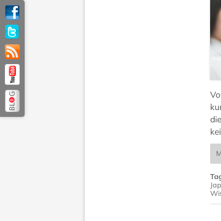
Vo
ku
di
ke
M
Ta
Jap
Wi