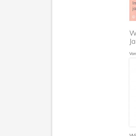
I
j
Wi
Ja
Von
Wi