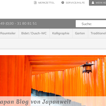
MERKZETTEL
SERVICE/HILFE
MEIN K
 49 (0)30 - 31 80 81 51
Raumteiler
Bidet / Dusch-WC
Kalligraphie
Garten
Traditionel
Japan Blog von Japanwelt