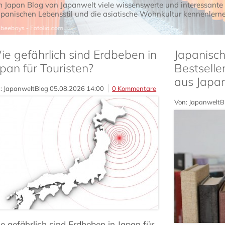
m Japan Blog von Japanwelt viele wissenswerte und interessante
apanischen Lebensstil und die asiatische Wohnkultur kennenlerne
e gefährlich sind Erdbeben in
Japanische
pan für Touristen?
Bestsell
aus Japa
: JapanweltBlog
05.08.2026 14:00
0 Kommentare
Von: JapanweltB
e gefährlich sind Erdbeben in Japan für