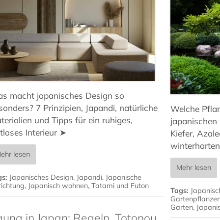
s macht japanisches Design so
sonders? 7 Prinzipien, Japandi, natürliche
Welche Pfla
terialien und Tipps für ein ruhiges,
japanischen
itloses Interieur ➤
Kiefer, Azal
winterharten
ehr lesen
Mehr lesen
gs:
Japanisches Design
,
Japandi
,
Japanische
richtung
,
Japanisch wohnen
,
Tatami und Futon
Tags:
Japanisc
Gartenpflanze
Garten
,
Japani
auna in Japan: Regeln, Totonou