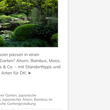
nzen passen in einen
 Garten? Ahorn, Bambus, Moos,
ee & Co. – mit Standorttipps und
 Arten für Dtl. ➤
her Garten
,
Japanische
n
,
Japanischer Ahorn
,
Bambus im
sche Gartengestaltung