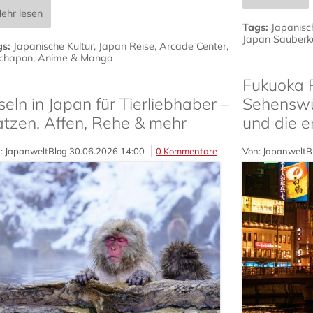
ehr lesen
Tags:
Japanisc
Japan Sauberke
gs:
Japanische Kultur
,
Japan Reise
,
Arcade Center
,
chapon
,
Anime & Manga
Fukuoka R
seln in Japan für Tierliebhaber –
Sehenswü
atzen, Affen, Rehe & mehr
und die e
: JapanweltBlog
30.06.2026 14:00
0 Kommentare
Von: JapanweltB