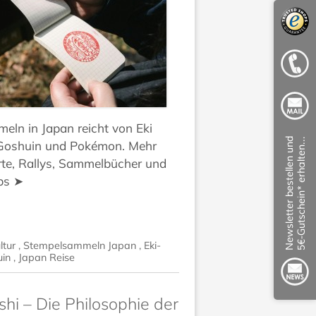
ln in Japan reicht von Eki
Goshuin und Pokémon. Mehr
rte, Rallys, Sammelbücher und
ps ➤
ltur
,
Stempelsammeln Japan
,
Eki-
uin
,
Japan Reise
i – Die Philosophie der