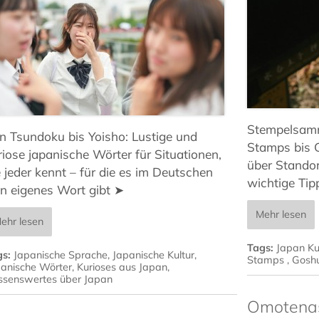
Stempelsamme
n Tsundoku bis Yoisho: Lustige und
Stamps bis 
riose japanische Wörter für Situationen,
über Stando
e jeder kennt – für die es im Deutschen
wichtige Tip
in eigenes Wort gibt ➤
Mehr lesen
ehr lesen
Tags:
Japan Ku
gs:
Japanische Sprache
,
Japanische Kultur
,
Stamps
,
Gosh
anische Wörter
,
Kurioses aus Japan
,
ssenswertes über Japan
Omotenash