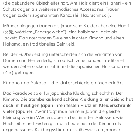
(die gebundene Obischleife) hält. Am Hals dient ein Haneri – ein
Schutzkragen als weiteres modisches Accessoires. Frauen
tragen zudem sogenannten Kanzashi (Haarschmuck).
Männer hingegen tragen als japanische Kleider eher eine Haori
(羽織, wörtlich: „Federgewebe“), eine halblange Jacke als
Jackett. Darunter tragen Sie einen leichten Kimono und einen
Hakama
, ein traditionelles Beinkleid.
Bei der Fußbekleidung unterscheiden sich die Varianten von
Damen und Herren lediglich optisch voneinander. Traditionell
werden Zehensocken (Tabi) und die japanischen Holzsandalen
(Zori) getragen.
Kimono und Yukata – die Unterschiede einfach erklärt
Das Paradebeispiel für japanische Kleidung schlechthin:
Der
Kimono
. Die atemberaubend schöne Kleidung aller Geisha hat
auch im heutigen Japan ihren festen Platz im Kleiderschrank
vieler Japaner
. Zwar trägt man heute in Japan die gleiche
Kleidung wie im Westen, aber zu bestimmten Anlässen, wie
Hochzeiten und Festen gilt auch heute noch der Kimono als
angemessenes Kleidungsstück aller stilbewussten Japaner.