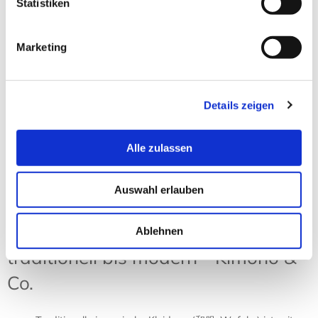
Statistiken
Zimtlatschen JUNCUS-X Pure
Black
Marketing
18,90 € *
Zum Produkt
Details zeigen
Sortierung:
Ansicht:
Alle zulassen
Auswahl erlauben
Japanische Kleidung – von
Ablehnen
traditionell bis modern - Kimono &
Co.