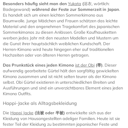
Besonders häufig sieht man den
Yukata
(
浴衣, wörtlich:
Badegewand)
während der Feste zur Sommerzeit in Japan
.
Es handelt sich um einen leichten Sommerkimono aus
Baumwolle. Junge Mädchen und Frauen schätzen das leichte
Material und den angenehmen Tragekomfort des japanischen
Sommerkimonos zu diesen Anlässen. Große Kaufhausketten
werben jedes Jahr mit den neusten Modellen und Mustern um
die Gunst ihrer hauptsächlich weiblichen Kundschaft. Der
Herren-Kimono wird heute hingegen eher auf traditionellen
Hochzeiten oder von älteren Herren getragen.
Das Prunkstück eines jeden Kimono
ist der Obi
(
帯)
. Dieser
aufwendig gearbeitete Gürtel hält den sorgfältig gewickelten
Kimono zusammen und ist nicht selten teurer als der Kimono
selbst. Obi Gürtel existieren in unterschiedlichen Breiten und
Ausführungen und sind ein unverzichtbares Element eines jeden
Kimono Outfits.
Happi-Jacke als Alltagsbekleidung
Die
Happi Jacke
(
法被
oder
半被
)
entwickelte sich aus der
Kleidung von Hausangestellten adeliger Familien. Heute ist sie
fester Teil der Kleidung zu bestimmten japanischer Feste und