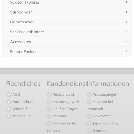
Yakitori T-Shirts
Stirnbänder
Handtaschen
Schlüsselanhänger
Accessoires
Fenner Fashion
Rechtliches
Kundendienst
Informationen
AGB
Rückversand
Pressespiegel
Datenschutz
Volumengewicht
Arbeiten bei
Widerruf
Häufige Fragen
Japanwelt
Impressum
Versand
Newsletter
Versand in die
Japanwelt Blog
Schweiz
Sitemap