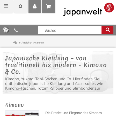
MEIN
POSITIONEN
0,00 €*
KONTO
ANZEIGEN
Anziehen
Anziehen
Japanische Kleidung – von
traditionell bis modern - Kimono
& Co.
Kimono, Yukata, Tabi-Socken und Co. Hier finden Sie
authentische japanische Kleidung und Accessoires wie
Kimono-Taschen, Tatami-Slipper und Stirnbänder zur
Vervollständigung Ihres japanischen Outfits.
Kimono
Die Pracht und Eleganz des Kimonos