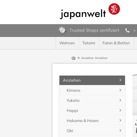
Trusted Shops zertifiziert
+
Wohnen
Tatami
Futon & Betten
Anziehen
Anziehen
Anziehen
Kimono
Yukata
Happi
Hakama & Hosen
Obi