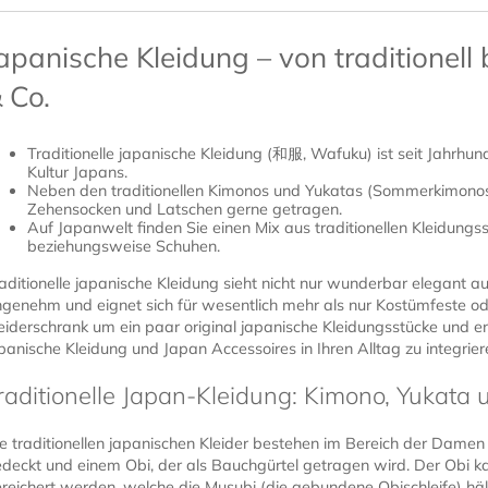
apanische Kleidung – von traditionell
 Co.
Traditionelle japanische Kleidung (和服, Wafuku) ist seit Jahrhund
Kultur Japans.
Neben den traditionellen Kimonos und Yukatas (Sommerkimonos
Zehensocken und Latschen gerne getragen.
Auf Japanwelt finden Sie einen Mix aus traditionellen Kleidung
beziehungsweise Schuhen.
aditionelle japanische Kleidung sieht nicht nur wunderbar elegant au
genehm und eignet sich für wesentlich mehr als nur Kostümfeste ode
eiderschrank um ein paar original japanische Kleidungsstücke und e
panische Kleidung und Japan Accessoires in Ihren Alltag zu integrier
raditionelle Japan-Kleidung: Kimono, Yukata 
e traditionellen japanischen Kleider bestehen im Bereich der Dame
deckt und einem Obi, der als Bauchgürtel getragen wird. Der Obi 
reichert werden, welche die Musubi (die gebundene Obischleife) hält