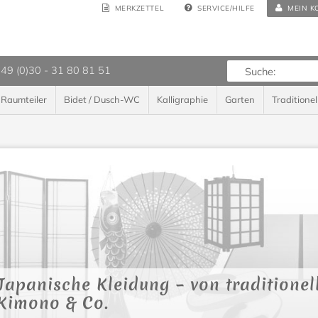
MERKZETTEL
SERVICE/HILFE
MEIN K
 49 (0)30 - 31 80 81 51
Raumteiler
Bidet / Dusch-WC
Kalligraphie
Garten
Traditionel
Japanische Kleidung – von traditionel
Kimono & Co.