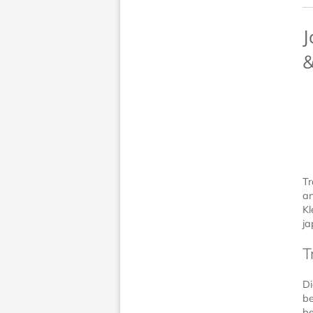
J
&
Tr
an
Kl
ja
T
Di
be
be