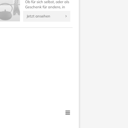
Ob für sich selbst, oder als
Geschenk für andere, in
dieser Rubrik finden Sie
Jetzt ansehen
japanische Geldbörsen,
Kosmetiktaschen, Uhren
und Anhänger.