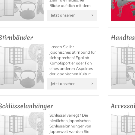
Zieh´ die neidischen
Blicke auf dich mit dem
authentischen Shirt.
Jetzt ansehen
Stirnbänder
Handtas
Lassen Sie Ihr
japanisches Stirnband für
sich sprechen! Egal ob
Kampfsportler oder Fan
eines anderen Aspektes
der japanischen Kultur:
Auf Japanwelt finden Sie
Jetzt ansehen
bestimmt das Kanji-
Stirnband mit Ihrem
Motto!
Schlüsselanhänger
Accesso
Schlüssel verlegt? Die
niedlichen japanischen
Schlüsselanhänger von
Japanwelt werden Sie