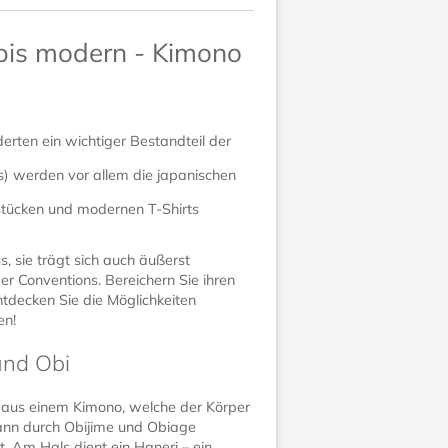
 bis modern - Kimono
erten ein wichtiger Bestandteil der
) werden vor allem die japanischen
sstücken und modernen T-Shirts
s, sie trägt sich auch äußerst
r Conventions. Bereichern Sie ihren
ntdecken Sie die Möglichkeiten
en!
und Obi
n aus einem Kimono, welche der Körper
kann durch Obijime und Obiage
. Am Hals dient ein Haneri – ein