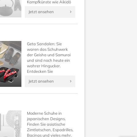
Kampfkünste wie Aikidō
und all jene, die ein gerne
Jetzt ansehen
selbst ein komplettes,
traditionelles japanisches
Outfit besitzen möchten.
Geta Sandalen: Sie
waren das Schuhwerk
der Geisha und Samurai
und sind noch heute ein
wahrer Hingucker.
Entdecken Sie
traditionelle japanische
Jetzt ansehen
Schuhe neu und
vervollständigen Sie Ihr
Kimono Outfit auf
Japanwelt!
Moderne Schuhe in
japanischen Designs.
Finden Sie asiatische
Zimtlatschen, Espadrilles,
Bacinas und vieles mehr.