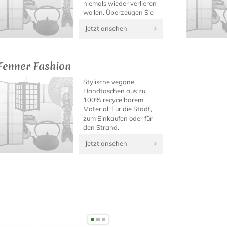
niemals wieder verlieren
wollen. Überzeugen Sie
sich selbst von diesen
Jetzt ansehen
einzigartigen
japanischen Fashion-
Accessoires!
Fenner Fashion
Stylische vegane
Handtaschen aus zu
100% recycelbarem
Material. Für die Stadt,
zum Einkaufen oder für
den Strand.
Jetzt ansehen