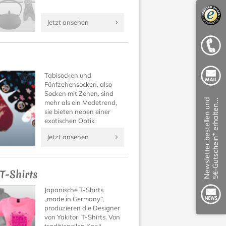
Jetzt ansehen
Tabisocken und
Fünfzehensocken, also
Socken mit Zehen, sind
mehr als ein Modetrend,
sie bieten neben einer
exotischen Optik
unbekannt guten
Jetzt ansehen
Tragekomfort!
Überzeugen Sie sich
selbst!
 T-Shirts
Japanische T-Shirts
„made in Germany“,
produzieren die Designer
von Yakitori T-Shirts. Von