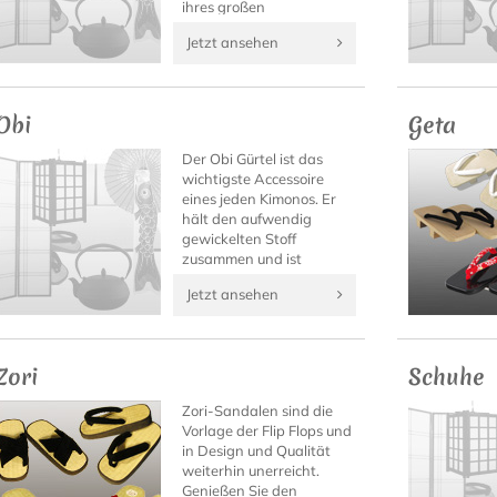
ihres großen
Tragekomforts ist die sie
Jetzt ansehen
auch zu anderen
Gelegenheiten ein wahrer
Blickfang.
Obi
Geta
Der Obi Gürtel ist das
wichtigste Accessoire
eines jeden Kimonos. Er
hält den aufwendig
gewickelten Stoff
zusammen und ist
gleichzeitig ein
Jetzt ansehen
besonderer Blickfang
sowie oft der wertvollste
Teil eines Kimono Outfits.
Zori
Schuhe
Zori-Sandalen sind die
Vorlage der Flip Flops und
in Design und Qualität
weiterhin unerreicht.
Genießen Sie den