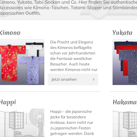
Kimono, Yukata, Tabi-Socken und Co. Hier finden Sie authentisch
Accessoires wie Kimono-Taschen, Tatami-Slipper und Stirnbänder 
japanischen Outfits.
Kimono
Yukata
Die Pracht und Eleganz
des Kimonos beflügelte
schon vor Jahrhunderten
die Fantasie westlicher
Besucher. Auch heute
werden Kimonos nicht nur
ausschließlich von den
Jetzt ansehen
berühmten Geishas
getragen...
Happi
Hakama
Happi – die japanische
Jacke für besondere
Anlässe, kann nicht nur
zu japanischen Festen
getragen werden. Dank