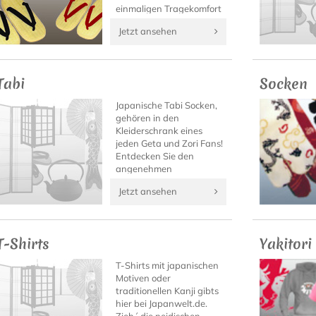
einmaligen Tragekomfort
dieser japanischen
Jetzt ansehen
Sandalen draußen im
Sommer, oder als
eleganter Hausschuh
daheim.
Tabi
Socken
Japanische Tabi Socken,
gehören in den
Kleiderschrank eines
jeden Geta und Zori Fans!
Entdecken Sie den
angenehmen
Tragekomfort von Tabi
Jetzt ansehen
Socken mit hochwertigen
Tabi Modellen von
Japanwelt.
T-Shirts
Yakitori
T-Shirts mit japanischen
Motiven oder
traditionellen Kanji gibts
hier bei Japanwelt.de.