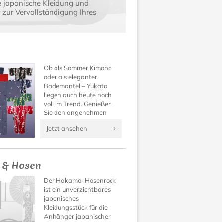
e japanische Kleidung und
zur Vervollständigung Ihres
Ob als Sommer Kimono
oder als eleganter
Bademantel – Yukata
liegen auch heute noch
voll im Trend. Genießen
Sie den angenehmen
Tragekomfort und die
Jetzt ansehen
wundervoll verspielten
Muster dieses besonderen
Kleidungsstücks aus
Japan!
 & Hosen
Der Hakama-Hosenrock
ist ein unverzichtbares
japanisches
Kleidungsstück für die
Anhänger japanischer