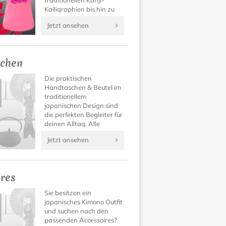
traditionellen Kanji-
Kalligraphien bis hin zu
Manga Designs findet
Jetzt ansehen
sich für jeden Geschmack
das passende Japan T-
Shirt.
chen
Die praktischen
Handtaschen & Beutel im
traditionellem
japanischen Design sind
die perfekten Begleiter für
deinen Alltag. Alle
Sachen hübsch und sicher
Jetzt ansehen
verstaut.
ires
Sie besitzen ein
japanisches Kimono Outfit
und suchen nach den
passenden Accessoires?