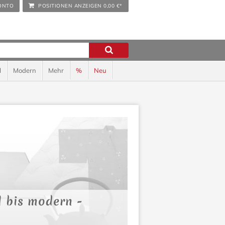
ONTO
POSITIONEN ANZEIGEN
0,00 €*
l
Modern
Mehr
%
Neu
l bis modern -