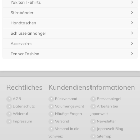
Yakitori T-Shirts
Stirnbänder
Handtaschen
Schlüsselanhänger
Accessoires
Fenner Fashion
Rechtliches
Kundendienst
Informationen
AGB
Rückversand
Pressespiegel
Datenschutz
Volumengewicht
Arbeiten bei
Widerruf
Häufige Fragen
Japanwelt
Impressum
Versand
Newsletter
Versand in die
Japanwelt Blog
Schweiz
Sitemap