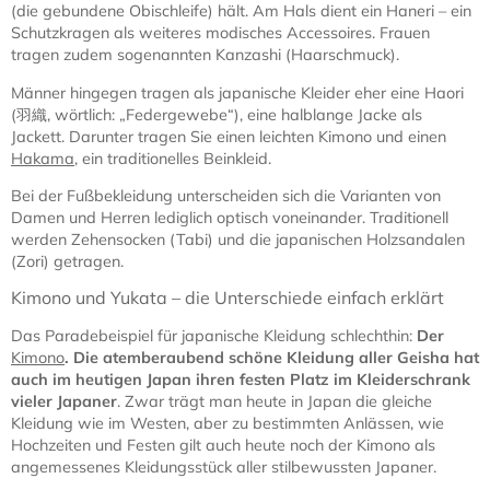
(die gebundene Obischleife) hält. Am Hals dient ein Haneri – ein
Schutzkragen als weiteres modisches Accessoires. Frauen
tragen zudem sogenannten Kanzashi (Haarschmuck).
Männer hingegen tragen als japanische Kleider eher eine Haori
(羽織, wörtlich: „Federgewebe“), eine halblange Jacke als
Jackett. Darunter tragen Sie einen leichten Kimono und einen
Hakama
, ein traditionelles Beinkleid.
Bei der Fußbekleidung unterscheiden sich die Varianten von
Damen und Herren lediglich optisch voneinander. Traditionell
werden Zehensocken (Tabi) und die japanischen Holzsandalen
(Zori) getragen.
Kimono und Yukata – die Unterschiede einfach erklärt
Das Paradebeispiel für japanische Kleidung schlechthin:
Der
Kimono
. Die atemberaubend schöne Kleidung aller Geisha hat
auch im heutigen Japan ihren festen Platz im Kleiderschrank
vieler Japaner
. Zwar trägt man heute in Japan die gleiche
Kleidung wie im Westen, aber zu bestimmten Anlässen, wie
Hochzeiten und Festen gilt auch heute noch der Kimono als
angemessenes Kleidungsstück aller stilbewussten Japaner.