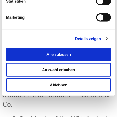
Statistiken
Zimtlatschen JUNCUS-X Pure
Black
Marketing
18,90 € *
Zum Produkt
Details zeigen
Sortierung:
Ansicht:
Alle zulassen
Auswahl erlauben
Japanische Kleidung – von
Ablehnen
traditionell bis modern - Kimono &
Co.