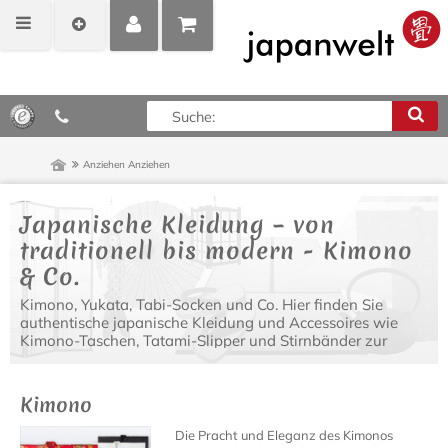
MEIN
POSITIONEN
0,00 €*
KONTO
ANZEIGEN
Anziehen
Anziehen
Japanische Kleidung – von
traditionell bis modern - Kimono
& Co.
Kimono, Yukata, Tabi-Socken und Co. Hier finden Sie
authentische japanische Kleidung und Accessoires wie
Kimono-Taschen, Tatami-Slipper und Stirnbänder zur
Vervollständigung Ihres japanischen Outfits.
Kimono
Die Pracht und Eleganz des Kimonos