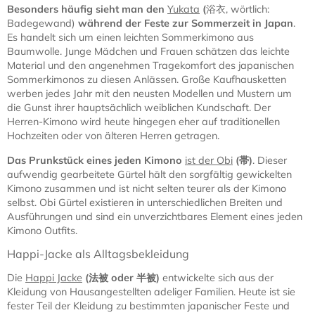
Besonders häufig sieht man den
Yukata
(
浴衣, wörtlich:
Badegewand)
während der Feste zur Sommerzeit in Japan
.
Es handelt sich um einen leichten Sommerkimono aus
Baumwolle. Junge Mädchen und Frauen schätzen das leichte
Material und den angenehmen Tragekomfort des japanischen
Sommerkimonos zu diesen Anlässen. Große Kaufhausketten
werben jedes Jahr mit den neusten Modellen und Mustern um
die Gunst ihrer hauptsächlich weiblichen Kundschaft. Der
Herren-Kimono wird heute hingegen eher auf traditionellen
Hochzeiten oder von älteren Herren getragen.
Das Prunkstück eines jeden Kimono
ist der Obi
(
帯)
. Dieser
aufwendig gearbeitete Gürtel hält den sorgfältig gewickelten
Kimono zusammen und ist nicht selten teurer als der Kimono
selbst. Obi Gürtel existieren in unterschiedlichen Breiten und
Ausführungen und sind ein unverzichtbares Element eines jeden
Kimono Outfits.
Happi-Jacke als Alltagsbekleidung
Die
Happi Jacke
(
法被
oder
半被
)
entwickelte sich aus der
Kleidung von Hausangestellten adeliger Familien. Heute ist sie
fester Teil der Kleidung zu bestimmten japanischer Feste und