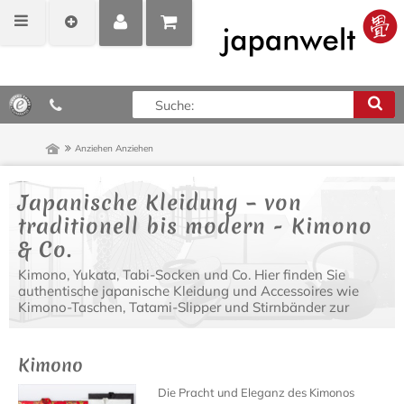
MEIN
POSITIONEN
0,00 €*
KONTO
ANZEIGEN
Anziehen
Anziehen
Japanische Kleidung – von
traditionell bis modern - Kimono
& Co.
Kimono, Yukata, Tabi-Socken und Co. Hier finden Sie
authentische japanische Kleidung und Accessoires wie
Kimono-Taschen, Tatami-Slipper und Stirnbänder zur
Vervollständigung Ihres japanischen Outfits.
Kimono
Die Pracht und Eleganz des Kimonos