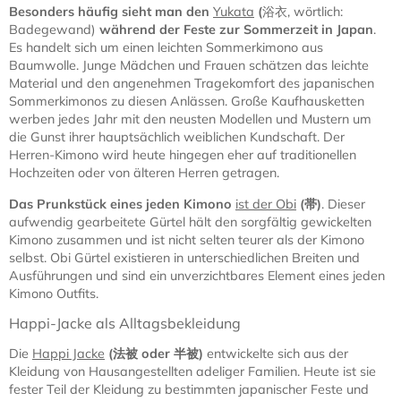
Besonders häufig sieht man den
Yukata
(
浴衣, wörtlich:
Badegewand)
während der Feste zur Sommerzeit in Japan
.
Es handelt sich um einen leichten Sommerkimono aus
Baumwolle. Junge Mädchen und Frauen schätzen das leichte
Material und den angenehmen Tragekomfort des japanischen
Sommerkimonos zu diesen Anlässen. Große Kaufhausketten
werben jedes Jahr mit den neusten Modellen und Mustern um
die Gunst ihrer hauptsächlich weiblichen Kundschaft. Der
Herren-Kimono wird heute hingegen eher auf traditionellen
Hochzeiten oder von älteren Herren getragen.
Das Prunkstück eines jeden Kimono
ist der Obi
(
帯)
. Dieser
aufwendig gearbeitete Gürtel hält den sorgfältig gewickelten
Kimono zusammen und ist nicht selten teurer als der Kimono
selbst. Obi Gürtel existieren in unterschiedlichen Breiten und
Ausführungen und sind ein unverzichtbares Element eines jeden
Kimono Outfits.
Happi-Jacke als Alltagsbekleidung
Die
Happi Jacke
(
法被
oder
半被
)
entwickelte sich aus der
Kleidung von Hausangestellten adeliger Familien. Heute ist sie
fester Teil der Kleidung zu bestimmten japanischer Feste und