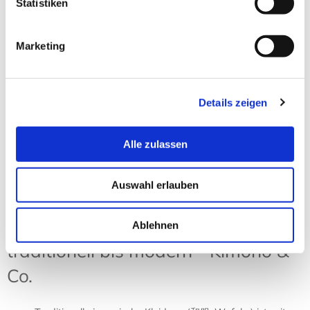
Statistiken
Zimtlatschen JUNCUS-X Pure
Black
Marketing
18,90 € *
Zum Produkt
Details zeigen
Sortierung:
Ansicht:
Alle zulassen
Auswahl erlauben
Japanische Kleidung – von
Ablehnen
traditionell bis modern - Kimono &
Co.