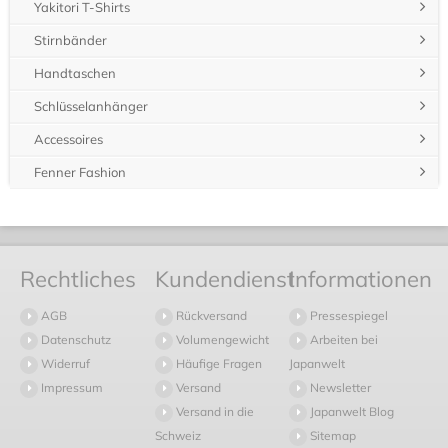
Yakitori T-Shirts
Stirnbänder
Handtaschen
Schlüsselanhänger
Accessoires
Fenner Fashion
Rechtliches
Kundendienst
Informationen
AGB
Rückversand
Pressespiegel
Datenschutz
Volumengewicht
Arbeiten bei
Widerruf
Häufige Fragen
Japanwelt
Impressum
Versand
Newsletter
Versand in die
Japanwelt Blog
Schweiz
Sitemap