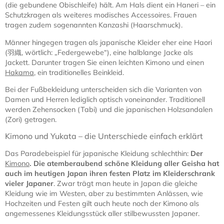
(die gebundene Obischleife) hält. Am Hals dient ein Haneri – ein
Schutzkragen als weiteres modisches Accessoires. Frauen
tragen zudem sogenannten Kanzashi (Haarschmuck).
Männer hingegen tragen als japanische Kleider eher eine Haori
(羽織, wörtlich: „Federgewebe“), eine halblange Jacke als
Jackett. Darunter tragen Sie einen leichten Kimono und einen
Hakama
, ein traditionelles Beinkleid.
Bei der Fußbekleidung unterscheiden sich die Varianten von
Damen und Herren lediglich optisch voneinander. Traditionell
werden Zehensocken (Tabi) und die japanischen Holzsandalen
(Zori) getragen.
Kimono und Yukata – die Unterschiede einfach erklärt
Das Paradebeispiel für japanische Kleidung schlechthin:
Der
Kimono
. Die atemberaubend schöne Kleidung aller Geisha hat
auch im heutigen Japan ihren festen Platz im Kleiderschrank
vieler Japaner
. Zwar trägt man heute in Japan die gleiche
Kleidung wie im Westen, aber zu bestimmten Anlässen, wie
Hochzeiten und Festen gilt auch heute noch der Kimono als
angemessenes Kleidungsstück aller stilbewussten Japaner.