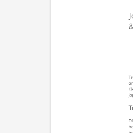
J
&
Tr
an
Kl
ja
T
Di
be
be