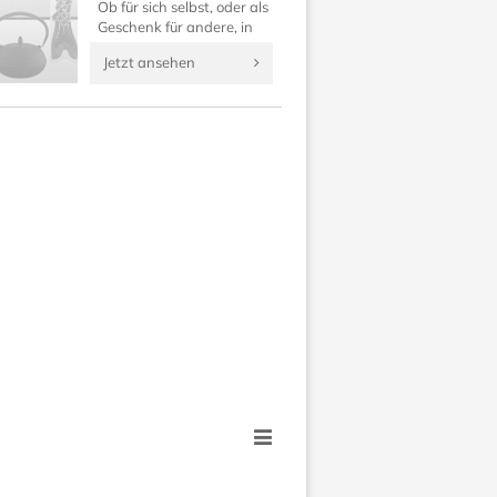
Ob für sich selbst, oder als
Geschenk für andere, in
dieser Rubrik finden Sie
Jetzt ansehen
japanische Geldbörsen,
Kosmetiktaschen, Uhren
und Anhänger.