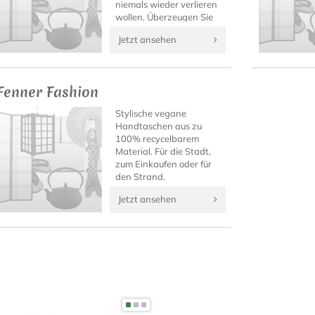
niemals wieder verlieren
wollen. Überzeugen Sie
sich selbst von diesen
Jetzt ansehen
einzigartigen
japanischen Fashion-
Accessoires!
Fenner Fashion
Stylische vegane
Handtaschen aus zu
100% recycelbarem
Material. Für die Stadt,
zum Einkaufen oder für
den Strand.
Jetzt ansehen