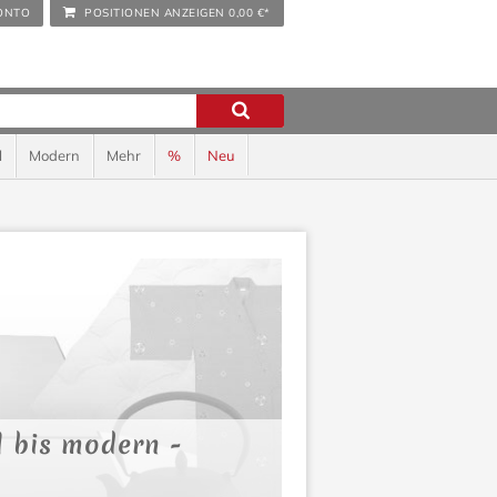
ONTO
POSITIONEN ANZEIGEN
0,00 €*
l
Modern
Mehr
%
Neu
l bis modern -