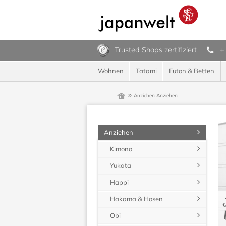
Trusted Shops zertifiziert
+
Wohnen
Tatami
Futon & Betten
Anziehen
Anziehen
Anziehen
Kimono
Yukata
Happi
Hakama & Hosen
Obi