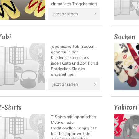
einmaligen Tragekomfort
dieser japanischen
Jetzt ansehen
Sandalen draußen im
Sommer, oder als
eleganter Hausschuh
daheim.
Tabi
Socken
Japanische Tabi Socken,
gehören in den
Kleiderschrank eines
jeden Geta und Zori Fans!
Entdecken Sie den
angenehmen
Tragekomfort von Tabi
Jetzt ansehen
Socken mit hochwertigen
Tabi Modellen von
Japanwelt.
T-Shirts
Yakitori
T-Shirts mit japanischen
Motiven oder
traditionellen Kanji gibts
hier bei Japanwelt.de.