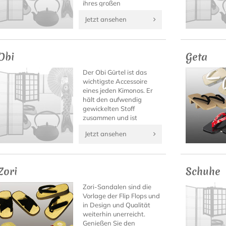
ihres großen
Tragekomforts ist die sie
Jetzt ansehen
auch zu anderen
Gelegenheiten ein wahrer
Blickfang.
Obi
Geta
Der Obi Gürtel ist das
wichtigste Accessoire
eines jeden Kimonos. Er
hält den aufwendig
gewickelten Stoff
zusammen und ist
gleichzeitig ein
Jetzt ansehen
besonderer Blickfang
sowie oft der wertvollste
Teil eines Kimono Outfits.
Zori
Schuhe
Zori-Sandalen sind die
Vorlage der Flip Flops und
in Design und Qualität
weiterhin unerreicht.
Genießen Sie den