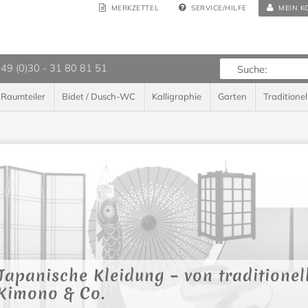
MERKZETTEL
SERVICE/HILFE
MEIN K
 49 (0)30 - 31 80 81 51
Raumteiler
Bidet / Dusch-WC
Kalligraphie
Garten
Traditionel
Japanische Kleidung – von traditionel
Kimono & Co.