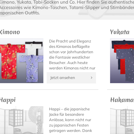
Kimono, Yukata, Tabi-Socken und Co. Hier finden Sie authentisch
Accessoires wie Kimono-Taschen, Tatami-Slipper und Stirnbänder 
japanischen Outfits.
Kimono
Yukata
Die Pracht und Eleganz
des Kimonos beflügelte
schon vor Jahrhunderten
die Fantasie westlicher
Besucher. Auch heute
werden Kimonos nicht nur
ausschließlich von den
Jetzt ansehen
berühmten Geishas
getragen...
Happi
Hakama
Happi – die japanische
Jacke für besondere
Anlässe, kann nicht nur
zu japanischen Festen
getragen werden. Dank