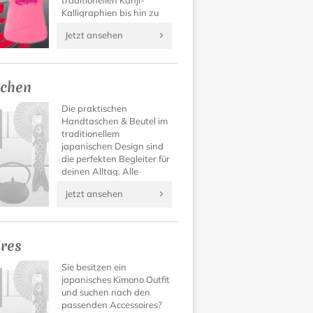
traditionellen Kanji-
Kalligraphien bis hin zu
Manga Designs findet
Jetzt ansehen
sich für jeden Geschmack
das passende Japan T-
Shirt.
chen
Die praktischen
Handtaschen & Beutel im
traditionellem
japanischen Design sind
die perfekten Begleiter für
deinen Alltag. Alle
Sachen hübsch und sicher
Jetzt ansehen
verstaut.
ires
Sie besitzen ein
japanisches Kimono Outfit
und suchen nach den
passenden Accessoires?