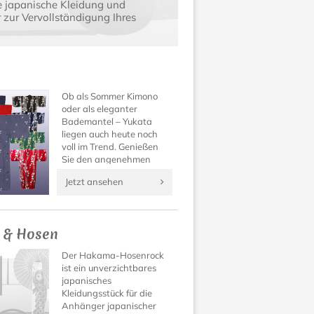
e japanische Kleidung und
zur Vervollständigung Ihres
Ob als Sommer Kimono
oder als eleganter
Bademantel – Yukata
liegen auch heute noch
voll im Trend. Genießen
Sie den angenehmen
Tragekomfort und die
Jetzt ansehen
wundervoll verspielten
Muster dieses besonderen
Kleidungsstücks aus
Japan!
 & Hosen
Der Hakama-Hosenrock
ist ein unverzichtbares
japanisches
Kleidungsstück für die
Anhänger japanischer