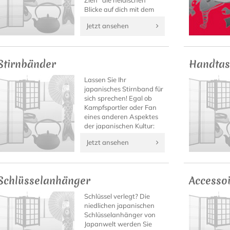
Zieh´ die neidischen
Blicke auf dich mit dem
authentischen Shirt.
Jetzt ansehen
Stirnbänder
Handtas
Lassen Sie Ihr
japanisches Stirnband für
sich sprechen! Egal ob
Kampfsportler oder Fan
eines anderen Aspektes
der japanischen Kultur:
Auf Japanwelt finden Sie
Jetzt ansehen
bestimmt das Kanji-
Stirnband mit Ihrem
Motto!
Schlüsselanhänger
Accesso
Schlüssel verlegt? Die
niedlichen japanischen
Schlüsselanhänger von
Japanwelt werden Sie