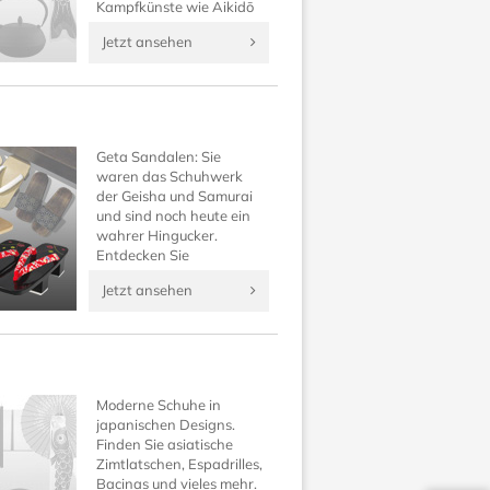
Kampfkünste wie Aikidō
und all jene, die ein gerne
Jetzt ansehen
selbst ein komplettes,
traditionelles japanisches
Outfit besitzen möchten.
Geta Sandalen: Sie
waren das Schuhwerk
der Geisha und Samurai
und sind noch heute ein
wahrer Hingucker.
Entdecken Sie
traditionelle japanische
Jetzt ansehen
Schuhe neu und
vervollständigen Sie Ihr
Kimono Outfit auf
Japanwelt!
Moderne Schuhe in
japanischen Designs.
Finden Sie asiatische
Zimtlatschen, Espadrilles,
Bacinas und vieles mehr.