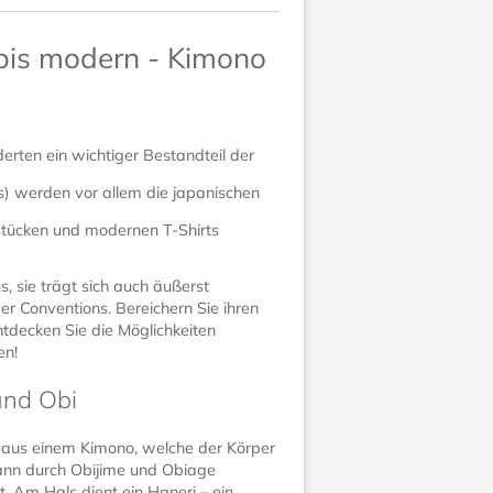
 bis modern - Kimono
erten ein wichtiger Bestandteil der
) werden vor allem die japanischen
sstücken und modernen T-Shirts
s, sie trägt sich auch äußerst
r Conventions. Bereichern Sie ihren
ntdecken Sie die Möglichkeiten
en!
und Obi
n aus einem Kimono, welche der Körper
kann durch Obijime und Obiage
. Am Hals dient ein Haneri – ein