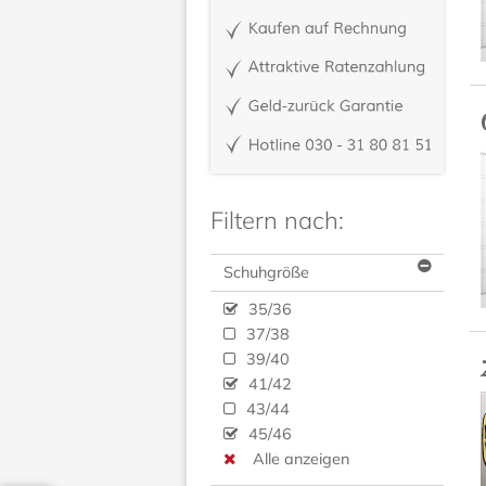
Filtern nach:
Schuhgröße
35/36
37/38
39/40
41/42
43/44
45/46
Alle anzeigen