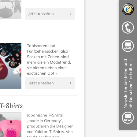
Jetzt ansehen
Tabisocken und
Fünfzehensocken, also
Socken mit Zehen, sind
mehr als ein Modetrend,
sie bieten neben einer
exotischen Optik
unbekannt guten
Jetzt ansehen
Tragekomfort!
Überzeugen Sie sich
selbst!
 T-Shirts
Japanische T-Shirts
„made in Germany“,
produzieren die Designer
von Yakitori T-Shirts. Von