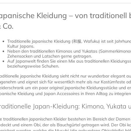
apanische Kleidung – von traditionell
 Co.
Traditionelle japanische Kleidung (和服, Wafuku) ist seit Jahrhund
Kultur Japans.
Neben den traditionellen Kimonos und Yukatas (Sommerkimonos
Zehensocken und Latschen gerne getragen.
Auf Japanwelt finden Sie einen Mix aus traditionellen Kleidung
beziehungsweise Schuhen.
aditionelle japanische Kleidung sieht nicht nur wunderbar elegant au
genehm und eignet sich für wesentlich mehr als nur Kostümfeste ode
eiderschrank um ein paar original japanische Kleidungsstücke und e
panische Kleidung und Japan Accessoires in Ihren Alltag zu integrier
raditionelle Japan-Kleidung: Kimono, Yukata 
e traditionellen japanischen Kleider bestehen im Bereich der Dame
deckt und einem Obi, der als Bauchgürtel getragen wird. Der Obi 
reichert werden, welche die Musubi (die gebundene Obischleife) hält