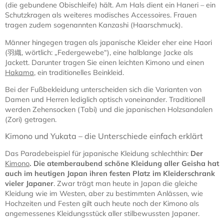
(die gebundene Obischleife) hält. Am Hals dient ein Haneri – ein
Schutzkragen als weiteres modisches Accessoires. Frauen
tragen zudem sogenannten Kanzashi (Haarschmuck).
Männer hingegen tragen als japanische Kleider eher eine Haori
(羽織, wörtlich: „Federgewebe“), eine halblange Jacke als
Jackett. Darunter tragen Sie einen leichten Kimono und einen
Hakama
, ein traditionelles Beinkleid.
Bei der Fußbekleidung unterscheiden sich die Varianten von
Damen und Herren lediglich optisch voneinander. Traditionell
werden Zehensocken (Tabi) und die japanischen Holzsandalen
(Zori) getragen.
Kimono und Yukata – die Unterschiede einfach erklärt
Das Paradebeispiel für japanische Kleidung schlechthin:
Der
Kimono
. Die atemberaubend schöne Kleidung aller Geisha hat
auch im heutigen Japan ihren festen Platz im Kleiderschrank
vieler Japaner
. Zwar trägt man heute in Japan die gleiche
Kleidung wie im Westen, aber zu bestimmten Anlässen, wie
Hochzeiten und Festen gilt auch heute noch der Kimono als
angemessenes Kleidungsstück aller stilbewussten Japaner.