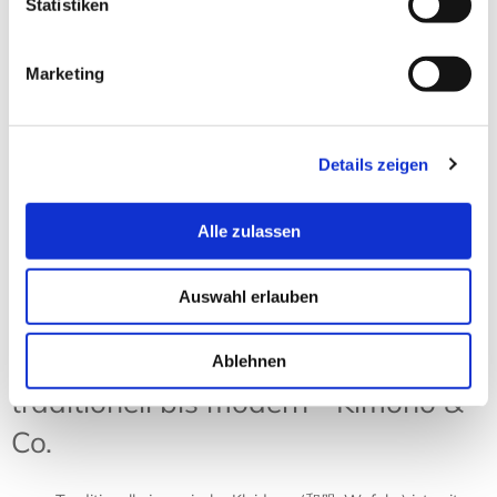
Statistiken
Zimtlatschen JUNCUS-X Pure
Black
Marketing
18,90 € *
Zum Produkt
Details zeigen
Sortierung:
Ansicht:
Alle zulassen
Auswahl erlauben
Japanische Kleidung – von
Ablehnen
traditionell bis modern - Kimono &
Co.