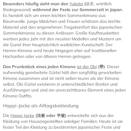
Besonders häufig sieht man den
Yukata
(
浴衣, wörtlich:
Badegewand)
während der Feste zur Sommerzeit in Japan
.
Es handelt sich um einen leichten Sommerkimono aus
Baumwolle. Junge Mädchen und Frauen schätzen das leichte
Material und den angenehmen Tragekomfort des japanischen
Sommerkimonos zu diesen Anlässen. Große Kaufhausketten
werben jedes Jahr mit den neusten Modellen und Mustern um
die Gunst ihrer hauptsächlich weiblichen Kundschaft. Der
Herren-Kimono wird heute hingegen eher auf traditionellen
Hochzeiten oder von älteren Herren getragen.
Das Prunkstück eines jeden Kimono
ist der Obi
(
帯)
. Dieser
aufwendig gearbeitete Gürtel hält den sorgfältig gewickelten
Kimono zusammen und ist nicht selten teurer als der Kimono
selbst. Obi Gürtel existieren in unterschiedlichen Breiten und
Ausführungen und sind ein unverzichtbares Element eines jeden
Kimono Outfits.
Happi-Jacke als Alltagsbekleidung
Die
Happi Jacke
(
法被
oder
半被
)
entwickelte sich aus der
Kleidung von Hausangestellten adeliger Familien. Heute ist sie
fester Teil der Kleidung zu bestimmten japanischer Feste und