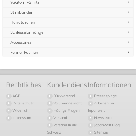
Yakitori T-Shirts
Stirnbänder
Handtaschen
Schlüsselanhänger
Accessoires
Fenner Fashion
Rechtliches
Kundendienst
Informationen
AGB
Rückversand
Pressespiegel
Datenschutz
Volumengewicht
Arbeiten bei
Widerruf
Häufige Fragen
Japanwelt
Impressum
Versand
Newsletter
Versand in die
Japanwelt Blog
Schweiz
Sitemap