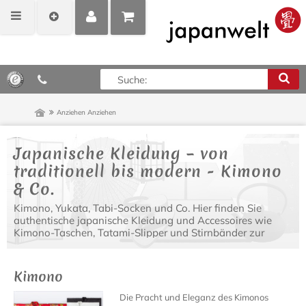
MEIN
POSITIONEN
0,00 €*
KONTO
ANZEIGEN
Anziehen
Anziehen
Japanische Kleidung – von
traditionell bis modern - Kimono
& Co.
Kimono, Yukata, Tabi-Socken und Co. Hier finden Sie
authentische japanische Kleidung und Accessoires wie
Kimono-Taschen, Tatami-Slipper und Stirnbänder zur
Vervollständigung Ihres japanischen Outfits.
Kimono
Die Pracht und Eleganz des Kimonos