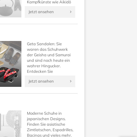
Kampfkünste wie Aikidō
und all jene, die ein gerne
Jetzt ansehen
selbst ein komplettes,
traditionelles japanisches
Outfit besitzen möchten.
Geta Sandalen: Sie
waren das Schuhwerk
der Geisha und Samurai
und sind noch heute ein
wahrer Hingucker.
Entdecken Sie
traditionelle japanische
Jetzt ansehen
Schuhe neu und
vervollständigen Sie Ihr
Kimono Outfit auf
Japanwelt!
Moderne Schuhe in
japanischen Designs.
Finden Sie asiatische
Zimtlatschen, Espadrilles,
Bacinas und vieles mehr.