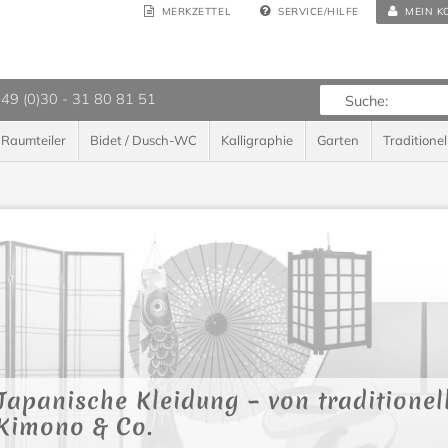
MERKZETTEL
SERVICE/HILFE
MEIN K
 49 (0)30 - 31 80 81 51
Raumteiler
Bidet / Dusch-WC
Kalligraphie
Garten
Traditionel
Japanische Kleidung – von traditionel
Kimono & Co.