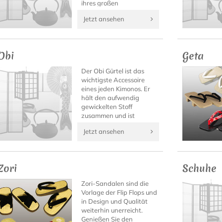
ihres großen
Tragekomforts ist die sie
Jetzt ansehen
auch zu anderen
Gelegenheiten ein wahrer
Blickfang.
Obi
Geta
Der Obi Gürtel ist das
wichtigste Accessoire
eines jeden Kimonos. Er
hält den aufwendig
gewickelten Stoff
zusammen und ist
gleichzeitig ein
Jetzt ansehen
besonderer Blickfang
sowie oft der wertvollste
Teil eines Kimono Outfits.
Zori
Schuhe
Zori-Sandalen sind die
Vorlage der Flip Flops und
in Design und Qualität
weiterhin unerreicht.
Genießen Sie den