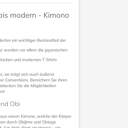
 bis modern - Kimono
erten ein wichtiger Bestandteil der
) werden vor allem die japanischen
sstücken und modernen T-Shirts
s, sie trägt sich auch äußerst
r Conventions. Bereichern Sie ihren
ntdecken Sie die Möglichkeiten
en!
und Obi
n aus einem Kimono, welche der Körper
kann durch Obijime und Obiage
. Am Hals dient ein Haneri – ein