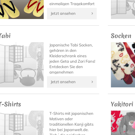
einmaligen Tragekomfort
dieser japanischen
Jetzt ansehen
Sandalen draußen im
Sommer, oder als
eleganter Hausschuh
daheim.
Tabi
Socken
Japanische Tabi Socken,
gehören in den
Kleiderschrank eines
jeden Geta und Zori Fans!
Entdecken Sie den
angenehmen
Tragekomfort von Tabi
Jetzt ansehen
Socken mit hochwertigen
Tabi Modellen von
Japanwelt.
T-Shirts
Yakitori
T-Shirts mit japanischen
Motiven oder
traditionellen Kanji gibts
hier bei Japanwelt.de.