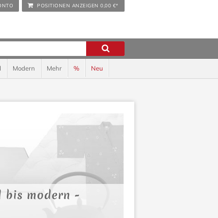
ONTO
POSITIONEN ANZEIGEN
0,00 €*
l
Modern
Mehr
%
Neu
l bis modern -