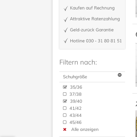
Filtern nach:
Schuhgröße
35/36
37/38
39/40
41/42
43/44
45/46
Alle anzeigen