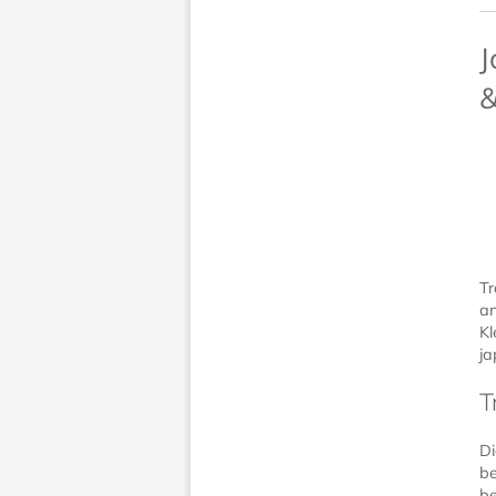
J
&
Tr
an
Kl
ja
T
Di
be
be