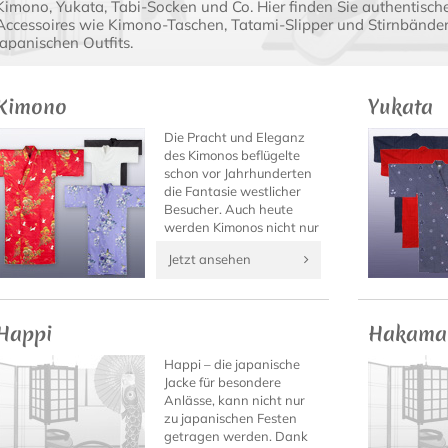
Kimono, Yukata, Tabi-Socken und Co. Hier finden Sie authentisch
Accessoires wie Kimono-Taschen, Tatami-Slipper und Stirnbänder 
japanischen Outfits.
Kimono
Yukata
Die Pracht und Eleganz
des Kimonos beflügelte
schon vor Jahrhunderten
die Fantasie westlicher
Besucher. Auch heute
werden Kimonos nicht nur
ausschließlich von den
Jetzt ansehen
berühmten Geishas
getragen...
Happi
Hakama
Happi – die japanische
Jacke für besondere
Anlässe, kann nicht nur
zu japanischen Festen
getragen werden. Dank