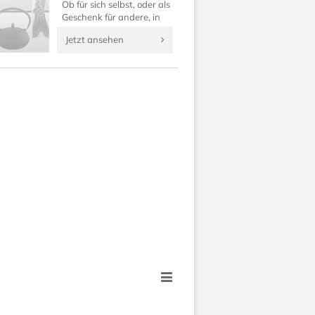
Ob für sich selbst, oder als
Geschenk für andere, in
dieser Rubrik finden Sie
Jetzt ansehen
japanische Geldbörsen,
Kosmetiktaschen, Uhren
und Anhänger.