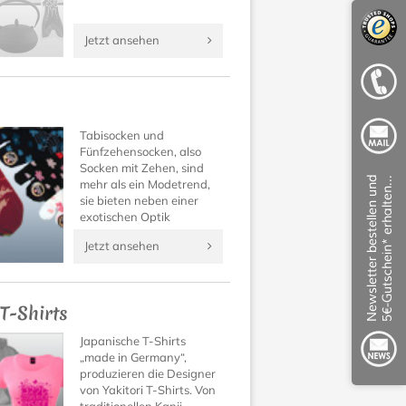
Jetzt ansehen
Tabisocken und
Fünfzehensocken, also
Socken mit Zehen, sind
mehr als ein Modetrend,
sie bieten neben einer
exotischen Optik
unbekannt guten
Jetzt ansehen
Tragekomfort!
Überzeugen Sie sich
selbst!
 T-Shirts
Japanische T-Shirts
„made in Germany“,
produzieren die Designer
von Yakitori T-Shirts. Von