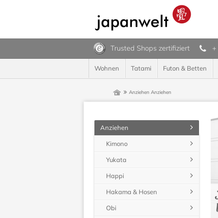
Trusted Shops zertifiziert
+
Wohnen
Tatami
Futon & Betten
Anziehen
Anziehen
Anziehen
Kimono
Yukata
Happi
Hakama & Hosen
Obi