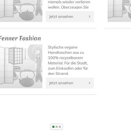
niemals wieder verlieren
wollen. Überzeugen Sie
sich selbst von diesen
Jetzt ansehen
einzigartigen
japanischen Fashion-
Accessoires!
Fenner Fashion
Stylische vegane
Handtaschen aus zu
100% recycelbarem
Material. Für die Stadt,
zum Einkaufen oder für
den Strand.
Jetzt ansehen