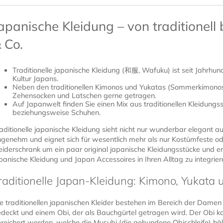
apanische Kleidung – von traditionell
 Co.
Traditionelle japanische Kleidung (和服, Wafuku) ist seit Jahrhund
Kultur Japans.
Neben den traditionellen Kimonos und Yukatas (Sommerkimonos
Zehensocken und Latschen gerne getragen.
Auf Japanwelt finden Sie einen Mix aus traditionellen Kleidung
beziehungsweise Schuhen.
aditionelle japanische Kleidung sieht nicht nur wunderbar elegant au
genehm und eignet sich für wesentlich mehr als nur Kostümfeste ode
eiderschrank um ein paar original japanische Kleidungsstücke und e
panische Kleidung und Japan Accessoires in Ihren Alltag zu integrier
raditionelle Japan-Kleidung: Kimono, Yukata 
e traditionellen japanischen Kleider bestehen im Bereich der Dame
deckt und einem Obi, der als Bauchgürtel getragen wird. Der Obi 
reichert werden, welche die Musubi (die gebundene Obischleife) hält