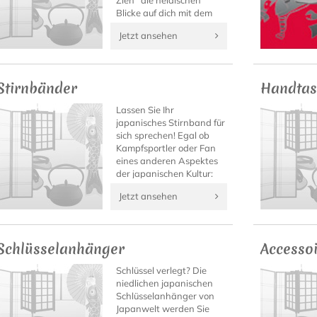
Zieh´ die neidischen
Blicke auf dich mit dem
authentischen Shirt.
Jetzt ansehen
Stirnbänder
Handtas
Lassen Sie Ihr
japanisches Stirnband für
sich sprechen! Egal ob
Kampfsportler oder Fan
eines anderen Aspektes
der japanischen Kultur:
Auf Japanwelt finden Sie
Jetzt ansehen
bestimmt das Kanji-
Stirnband mit Ihrem
Motto!
Schlüsselanhänger
Accesso
Schlüssel verlegt? Die
niedlichen japanischen
Schlüsselanhänger von
Japanwelt werden Sie