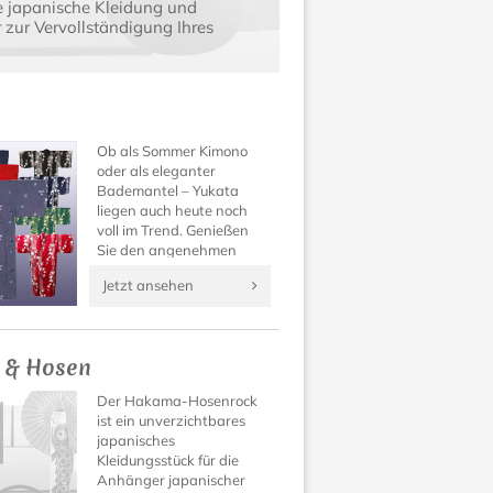
e japanische Kleidung und
zur Vervollständigung Ihres
Ob als Sommer Kimono
oder als eleganter
Bademantel – Yukata
liegen auch heute noch
voll im Trend. Genießen
Sie den angenehmen
Tragekomfort und die
Jetzt ansehen
wundervoll verspielten
Muster dieses besonderen
Kleidungsstücks aus
Japan!
 & Hosen
Der Hakama-Hosenrock
ist ein unverzichtbares
japanisches
Kleidungsstück für die
Anhänger japanischer