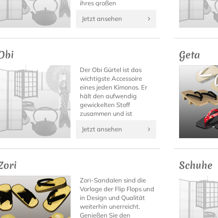
ihres großen
Tragekomforts ist die sie
Jetzt ansehen
auch zu anderen
Gelegenheiten ein wahrer
Blickfang.
Obi
Geta
Der Obi Gürtel ist das
wichtigste Accessoire
eines jeden Kimonos. Er
hält den aufwendig
gewickelten Stoff
zusammen und ist
gleichzeitig ein
Jetzt ansehen
besonderer Blickfang
sowie oft der wertvollste
Teil eines Kimono Outfits.
Zori
Schuhe
Zori-Sandalen sind die
Vorlage der Flip Flops und
in Design und Qualität
weiterhin unerreicht.
Genießen Sie den