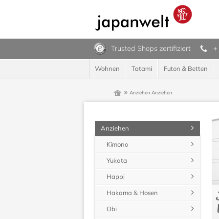
Trusted Shops zertifiziert
+
Wohnen
Tatami
Futon & Betten
Anziehen
Anziehen
Anziehen
Kimono
Yukata
Happi
Hakama & Hosen
Obi