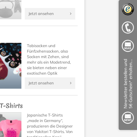
Jetzt ansehen
Tabisocken und
Fünfzehensocken, also
Socken mit Zehen, sind
mehr als ein Modetrend,
sie bieten neben einer
exotischen Optik
unbekannt guten
Jetzt ansehen
Tragekomfort!
Überzeugen Sie sich
selbst!
 T-Shirts
Japanische T-Shirts
„made in Germany“,
produzieren die Designer
von Yakitori T-Shirts. Von