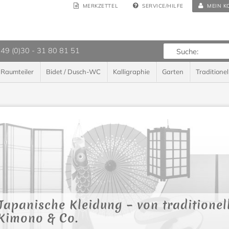
MERKZETTEL
SERVICE/HILFE
MEIN K
 49 (0)30 - 31 80 81 51
Raumteiler
Bidet / Dusch-WC
Kalligraphie
Garten
Traditionel
Japanische Kleidung – von traditionel
Kimono & Co.