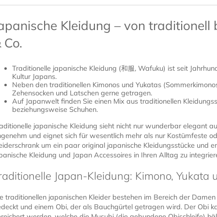
apanische Kleidung – von traditionell
 Co.
Traditionelle japanische Kleidung (和服, Wafuku) ist seit Jahrhund
Kultur Japans.
Neben den traditionellen Kimonos und Yukatas (Sommerkimonos
Zehensocken und Latschen gerne getragen.
Auf Japanwelt finden Sie einen Mix aus traditionellen Kleidung
beziehungsweise Schuhen.
aditionelle japanische Kleidung sieht nicht nur wunderbar elegant au
genehm und eignet sich für wesentlich mehr als nur Kostümfeste ode
eiderschrank um ein paar original japanische Kleidungsstücke und e
panische Kleidung und Japan Accessoires in Ihren Alltag zu integrier
raditionelle Japan-Kleidung: Kimono, Yukata 
e traditionellen japanischen Kleider bestehen im Bereich der Dame
deckt und einem Obi, der als Bauchgürtel getragen wird. Der Obi 
reichert werden, welche die Musubi (die gebundene Obischleife) hält