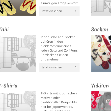
einmaligen Tragekomfort
dieser japanischen
Jetzt ansehen
Sandalen draußen im
Sommer, oder als
eleganter Hausschuh
daheim.
Tabi
Socken
Japanische Tabi Socken,
gehören in den
Kleiderschrank eines
jeden Geta und Zori Fans!
Entdecken Sie den
angenehmen
Tragekomfort von Tabi
Jetzt ansehen
Socken mit hochwertigen
Tabi Modellen von
Japanwelt.
T-Shirts
Yakitori
T-Shirts mit japanischen
Motiven oder
traditionellen Kanji gibts
hier bei Japanwelt.de.