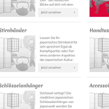
Zieh´ die neidischen
Blicke auf dich mit dem
authentischen Shirt.
Jetzt ansehen
Stirnbänder
Handtas
Lassen Sie Ihr
japanisches Stirnband für
sich sprechen! Egal ob
Kampfsportler oder Fan
eines anderen Aspektes
der japanischen Kultur:
Auf Japanwelt finden Sie
Jetzt ansehen
bestimmt das Kanji-
Stirnband mit Ihrem
Motto!
Schlüsselanhänger
Accesso
Schlüssel verlegt? Die
niedlichen japanischen
Schlüsselanhänger von
Japanwelt werden Sie